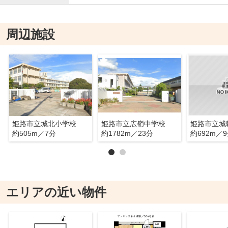
周辺施設
姫路市立城北小学校
姫路市立広嶺中学校
姫路市立城
約505m／7分
約1782m／23分
約692m／
エリアの近い物件