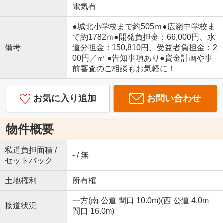
電気有
●城北小学校まで約505ｍ●広嶺中学校ま
で約1782ｍ●開発負担金：66,000円、水
備考
道分担金：150,810円、受益者負担金：2
00円／㎡ ●告知事項あり●資金計画や事
前審査のご相談もお気軽に！
お気に入り追加
お問い合わせ
物件概要
私道負担面積 /
- / 無
セットバック
土地権利
所有権
一方(南 公道 間口 10.0m)(西 公道 4.0m
接道状況
間口 16.0m)