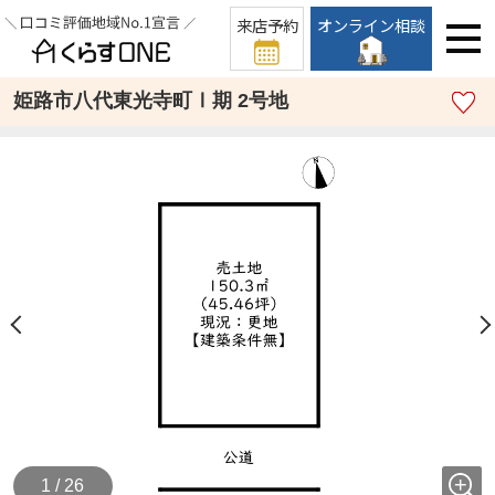
来店予約
オンライン相談
姫路市八代東光寺町Ⅰ期 2号地
1 / 26