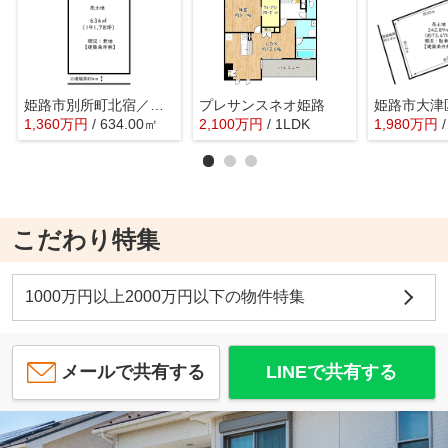
姫路市別所町北宿／売土地
プレサンスネオ姫路
1,360
万
円
/ 634.00㎡
2,100
万
円
/ 1LDK
1,980
万
円
こだわり特集
1000万円以上2000万円以下の物件特集
メールで共有する
LINEで共有する