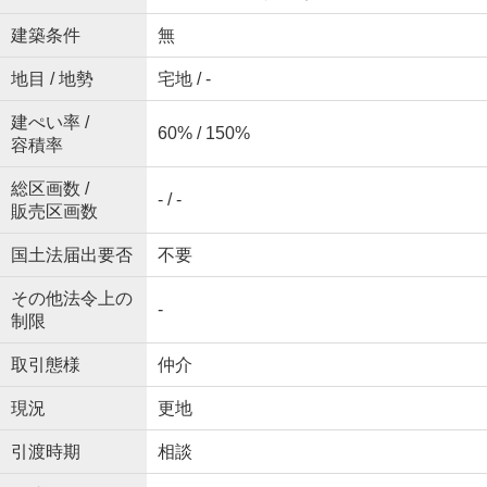
建築条件
無
地目 / 地勢
宅地 / -
建ぺい率 /
60% / 150%
容積率
総区画数 /
- / -
販売区画数
国土法届出要否
不要
その他法令上の
-
制限
取引態様
仲介
現況
更地
引渡時期
相談