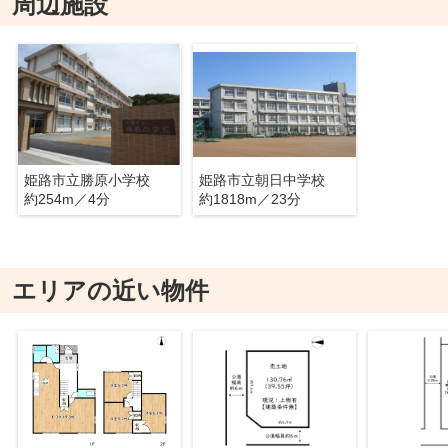
周辺施設
姫路市立勝原小学校
姫路市立朝日中学校
約254m／4分
約1818m／23分
エリアの近い物件