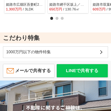
姫路市広畑区吾妻町2丁目／中古戸建
姫路市網干区坂上／売土地
姫路市双葉
1,300
万
円
/ 3LDK
650
万
円
/ 130.76㎡
609
万
円
/ 
こだわり特集
1000万円以下の物件特集
メールで共有する
LINEで共有する
不動産に関するご相談は、