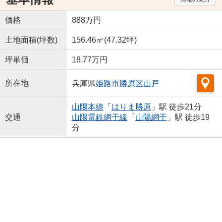
価格
888万円
土地面積(坪数)
156.46㎡(47.32坪)
坪単価
18.77万円
所在地
兵庫県
姫路市
勝原区山戸
山陽本線
「
はりま勝原
」駅 徒歩21分
交通
山陽電鉄網干線
「
山陽網干
」駅 徒歩19
分