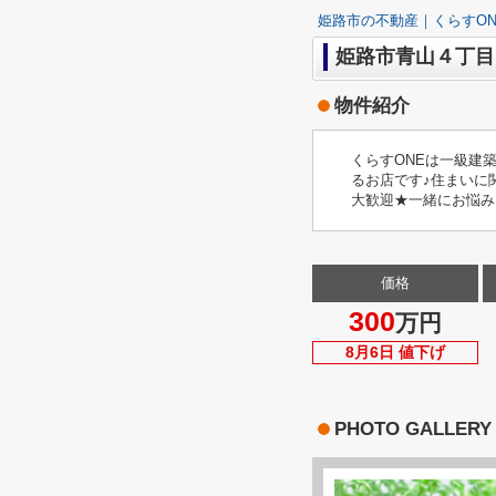
姫路市の不動産｜くらすON
姫路市青山４丁目
物件紹介
くらすONEは一級建
るお店です♪住まいに
大歓迎★一緒にお悩み
価格
300
万円
8月6日 値下げ
PHOTO GALLERY