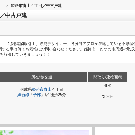
E
>
姫路市青山４丁目／中古戸建
／中古戸建
築士、宅地建物取引士、専属デザイナー、各分野のプロが在籍している不動産
関する事は何でも気軽にお問い合わせください。姫路市・たつの市周辺の取
を解決していきましょう！！
所在地/交通
間取り/建物面積
4DK
兵庫県
姫路市
青山
４丁目
姫新線
「
余部
」駅 徒歩25分
73.26㎡