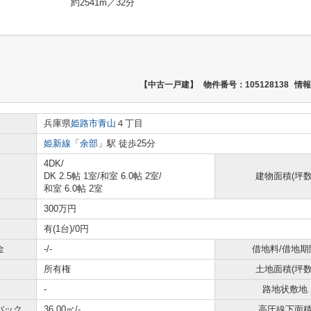
約2541m／32分
【中古一戸建】
物件番号：105128138
情報
兵庫県
姫路市
青山
４丁目
姫新線
「
余部
」駅 徒歩25分
4DK/
DK 2.5帖 1室
/
和室 6.0帖 2室
/
建物面積(坪数
和室 6.0帖 2室
300万円
有(1台)/0円
金
-/-
借地料/借地期
所有権
土地面積(坪数
-
路地状敷地
バック
36.00㎡/-
高圧線下面