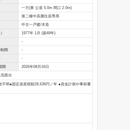
一方(東 公道 5.0m 間口 2.0m)
第二種中高層住居専用
中古一戸建/木造
数）
1977年 1月 (築49年)
-
の制限
-
号
-
期限
2026年08月16日
立洗面台
数不明●固定資産税額28,636円／年 ●資金計画や事前審