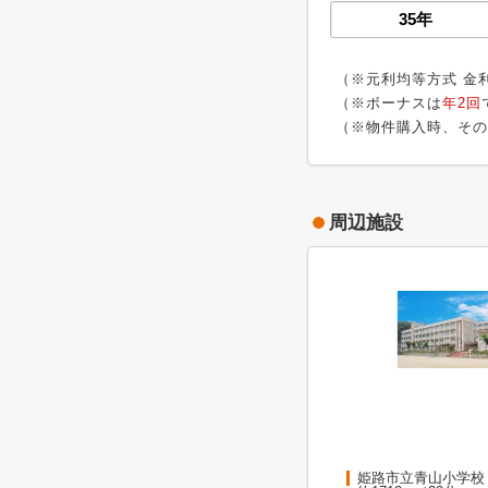
（※元利均等方式 金
（※ボーナスは
年2回
（※物件購入時、その
周辺施設
姫路市立青山小学校