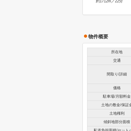
約1712m／22分
物件概要
所在地
交通
間取り/詳細
価格
駐車場/月額料金
土地の敷金/保証
土地権利
傾斜地部分面積
私道負担面積/セット