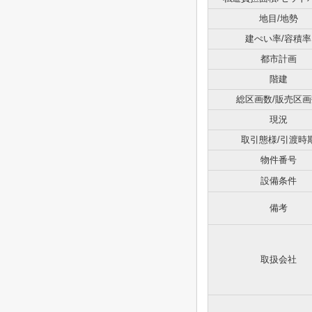
地目/地勢
建ぺい率/容積率
都市計画
階建
総区画数/販売区画
現況
取引態様/引渡時
物件番号
設備条件
備考
取扱会社