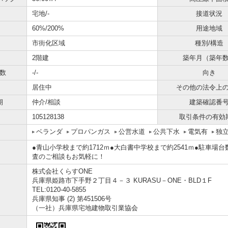
宅地/-
接道状況
60%/200%
用途地域
市街化区域
種別/構造
2階建
築年月（築年
数
-/-
向き
居住中
その他の法令上
期
仲介/相談
建築確認番
105128138
取引条件の有効
ベランダ
プロパンガス
公営水道
公共下水
電気有
独
●青山小学校まで約1712ｍ●大白書中学校まで約2541ｍ●駐車場台
査のご相談もお気軽に！
株式会社くらすONE
兵庫県姫路市下手野２丁目４－３ KURASU－ONE・BLD１F
TEL:0120-40-5855
兵庫県知事 (2) 第451506号
（一社）兵庫県宅地建物取引業協会