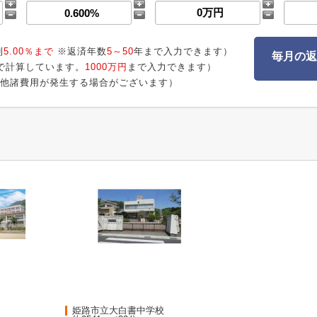
利
5.00％まで
※返済年数
5～50
年まで入力できます）
毎月の返
で計算しています。
1000万円
まで入力できます）
他諸費用が発生する場合がございます）
姫路市立大白書中学校