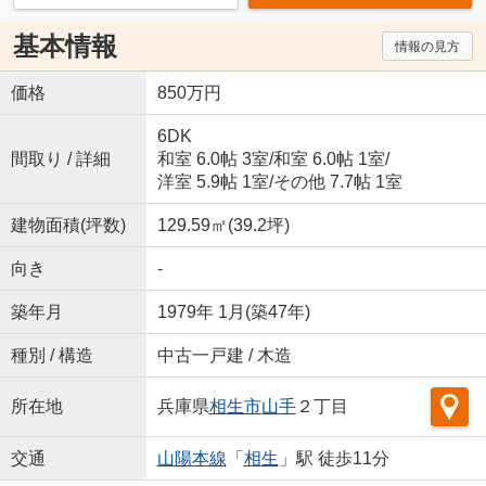
基本情報
情報の見方
価格
850万円
6DK
間取り / 詳細
和室 6.0帖 3室
/
和室 6.0帖 1室
/
洋室 5.9帖 1室
/
その他 7.7帖 1室
建物面積(坪数)
129.59㎡(39.2坪)
向き
-
築年月
1979年 1月(築47年)
種別 / 構造
中古一戸建 / 木造
所在地
兵庫県
相生市
山手
２丁目
交通
山陽本線
「
相生
」駅 徒歩11分