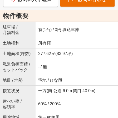
物件概要
駐車場 /
有(1台) / 0円 堀込車庫
月額料金
土地権利
所有権
土地面積(坪数)
277.62㎡(83.97坪)
私道負担面積 /
- / 無
セットバック
地目 / 地勢
宅地 / ひな段
接道状況
一方(南 公道 6.0m 間口 40.0m)
建ぺい率 /
60% / 200%
容積率
用途地域
第一種住居