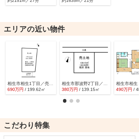
約2151m／27分
約1635m／21分
エリアの近い物件
相生市相生1丁目／売土地
相生市那波野2丁目／売土地
690
万
円
/ 199.62㎡
380
万
円
/ 139.15㎡
490
万
円
/ 
こだわり特集