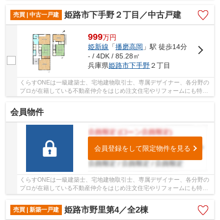
しているお店です♪住まいに関する事は何でも気...
姫路市下手野２丁目／中古戸建
売買 | 中古一戸建
999
万
円
姫新線
「
播磨高岡
」駅 徒歩14分
- / 4DK / 85.28㎡
兵庫県
姫路市
下手野
２丁目
くらすONEは一級建築士、宅地建物取引士、専属デザイナー、各分野の
プロが在籍している不動産仲介をはじめ注文住宅やリフォームにも特化
しているお店です♪住まいに関する事は何でも気...
会員物件
会員登録をして限定物件を見る
くらすONEは一級建築士、宅地建物取引士、専属デザイナー、各分野の
プロが在籍している不動産仲介をはじめ注文住宅やリフォームにも特化
しているお店です♪住まいに関する事は何でも気...
姫路市野里第4／全2棟
売買 | 新築一戸建