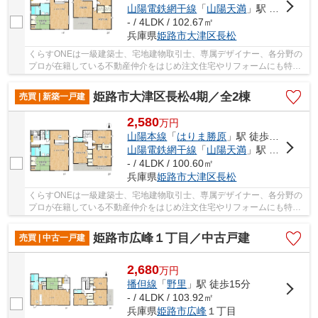
山陽電鉄網干線
「
山陽天満
」駅 徒歩21分
- / 4LDK / 102.67㎡
兵庫県
姫路市
大津区長松
くらすONEは一級建築士、宅地建物取引士、専属デザイナー、各分野の
プロが在籍している不動産仲介をはじめ注文住宅やリフォームにも特化
しているお店です♪住まいに関する事は何でも気...
姫路市大津区長松4期／全2棟
売買 | 新築一戸建
2,580
万
円
山陽本線
「
はりま勝原
」駅 徒歩24分
山陽電鉄網干線
「
山陽天満
」駅 徒歩21分
- / 4LDK / 100.60㎡
兵庫県
姫路市
大津区長松
くらすONEは一級建築士、宅地建物取引士、専属デザイナー、各分野の
プロが在籍している不動産仲介をはじめ注文住宅やリフォームにも特化
しているお店です♪住まいに関する事は何でも気...
姫路市広峰１丁目／中古戸建
売買 | 中古一戸建
2,680
万
円
播但線
「
野里
」駅 徒歩15分
- / 4LDK / 103.92㎡
兵庫県
姫路市
広峰
１丁目