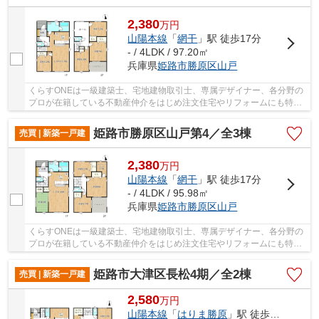
2,380
万
円
山陽本線
「
網干
」駅 徒歩17分
- / 4LDK / 97.20㎡
兵庫県
姫路市
勝原区山戸
くらすONEは一級建築士、宅地建物取引士、専属デザイナー、各分野の
プロが在籍している不動産仲介をはじめ注文住宅やリフォームにも特化
しているお店です♪住まいに関する事は何でも気...
姫路市勝原区山戸第4／全3棟
売買 | 新築一戸建
2,380
万
円
山陽本線
「
網干
」駅 徒歩17分
- / 4LDK / 95.98㎡
兵庫県
姫路市
勝原区山戸
くらすONEは一級建築士、宅地建物取引士、専属デザイナー、各分野の
プロが在籍している不動産仲介をはじめ注文住宅やリフォームにも特化
しているお店です♪住まいに関する事は何でも気...
姫路市大津区長松4期／全2棟
売買 | 新築一戸建
2,580
万
円
山陽本線
「
はりま勝原
」駅 徒歩24分