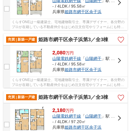
山陽電鉄網干線
「
山陽網干
」駅 徒歩8分
- / 4LDK / 95.58㎡
兵庫県
姫路市
網干区余子浜
くらすONEは一級建築士、宅地建物取引士、専属デザイナー、各分野の
プロが在籍している不動産仲介をはじめ注文住宅やリフォームにも特化
しているお店です♪住まいに関する事は何でも気...
姫路市網干区余子浜第3／全3棟
売買 | 新築一戸建
2,080
万
円
山陽電鉄網干線
「
山陽網干
」駅 徒歩8分
- / 4LDK / 95.58㎡
兵庫県
姫路市
網干区余子浜
くらすONEは一級建築士、宅地建物取引士、専属デザイナー、各分野の
プロが在籍している不動産仲介をはじめ注文住宅やリフォームにも特化
しているお店です♪住まいに関する事は何でも気...
姫路市網干区余子浜第3／全3棟
売買 | 新築一戸建
2,180
万
円
山陽電鉄網干線
「
山陽網干
」駅 徒歩8分
- / 4LDK / 97.20㎡
兵庫県
姫路市
網干区余子浜