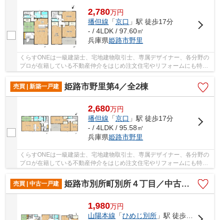
2,780
万
円
播但線
「
京口
」駅 徒歩17分
- / 4LDK / 97.60㎡
兵庫県
姫路市
野里
くらすONEは一級建築士、宅地建物取引士、専属デザイナー、各分野の
プロが在籍している不動産仲介をはじめ注文住宅やリフォームにも特化
しているお店です♪住まいに関する事は何でも気...
姫路市野里第4／全2棟
売買 | 新築一戸建
2,680
万
円
播但線
「
京口
」駅 徒歩17分
- / 4LDK / 95.58㎡
兵庫県
姫路市
野里
くらすONEは一級建築士、宅地建物取引士、専属デザイナー、各分野の
プロが在籍している不動産仲介をはじめ注文住宅やリフォームにも特化
しているお店です♪住まいに関する事は何でも気...
姫路市別所町別所４丁目／中古戸建
売買 | 中古一戸建
1,980
万
円
山陽本線
「
ひめじ別所
」駅 徒歩13分