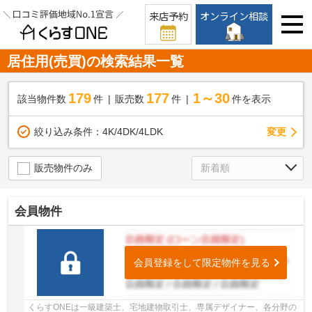
来店予約
オンライン相談
居住用(売買)の検索結果一覧
179
177
1～30
該当物件数
件
販売数
件
件を表示
変更
絞り込み条件：
4K/4DK/4LDK
販売物件のみ
会員物件
会員登録をして限定物件を見る
くらすONEは一級建築士、宅地建物取引士、専属デザイナー、各分野の