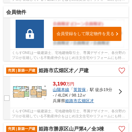
しているお店です♪住まいに関する事は何でも気...
会員物件
会員登録をして限定物件を見る
くらすONEは一級建築士、宅地建物取引士、専属デザイナー、各分野の
プロが在籍している不動産仲介をはじめ注文住宅やリフォームにも特化
しているお店です♪住まいに関する事は何でも気...
姫路市広畑区才／戸建
売買 | 新築一戸建
3,190
万
円
山陽本線
「
英賀保
」駅 徒歩19分
- / 4LDK / 98.12㎡
兵庫県
姫路市
広畑区才
くらすONEは一級建築士、宅地建物取引士、専属デザイナー、各分野の
プロが在籍している不動産仲介をはじめ注文住宅やリフォームにも特化
しているお店です♪住まいに関する事は何でも気...
姫路市勝原区山戸第4／全3棟
売買 | 新築一戸建