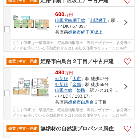
姫路市網干区坂上／中古戸建
売買 | 中古一戸建
600
万
円
山陽電鉄網干線
「
山陽網干
」駅 徒歩21分
- / 4DK / 67.89㎡
兵庫県
姫路市
網干区坂上
くらすONEは一級建築士、宅地建物取引士、専属デザイナー、各分野の
プロが在籍している不動産仲介をはじめ注文住宅やリフォームにも特化
しているお店です♪住まいに関する事は何でも気...
姫路市白鳥台２丁目／中古戸建
売買 | 中古一戸建
480
万
円
姫新線
「
太市
」駅 徒歩47分
姫新線
「
余部
」駅 徒歩55分
山陽本線
「
姫路
」駅 バス31分 「白鳥台３丁目」 停歩7分
- / 4LDK / 193.17㎡
兵庫県
姫路市
白鳥台
２丁目
くらすONEは一級建築士、宅地建物取引士、専属デザイナー、各分野の
プロが在籍している不動産仲介をはじめ注文住宅やリフォームにも特化
しているお店です♪住まいに関する事は何でも気...
無垢材の自然派プロバンス風住宅／姫路市白浜町
売買 | 中古一戸建