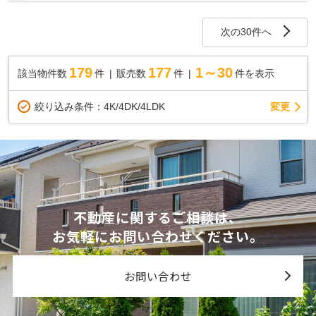
しているお店です♪住まいに関する事は何でも気...
次の30件へ
179
177
1～30
該当物件数
件
販売数
件
件を表示
変更
絞り込み条件：
4K/4DK/4LDK
不動産に関するご相談は、
お気軽にお問い合わせください。
お問い合わせ