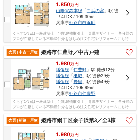
1,850
万
円
山陽電鉄本線
「
白浜の宮
」駅 徒歩11分
- / 4LDK / 109.30㎡
兵庫県
姫路市
白浜町
くらすONEは一級建築士、宅地建物取引士、専属デザイナー、各分野の
プロが在籍している不動産仲介をはじめ注文住宅やリフォームにも特化
しているお店です♪住まいに関する事は何でも気...
姫路市仁豊野／中古戸建
売買 | 中古一戸建
1,980
万
円
播但線
「
仁豊野
」駅 徒歩12分
播但線
「
砥堀
」駅 徒歩29分
播但線
「
野里
」駅 徒歩49分
- / 4LDK / 105.99㎡
兵庫県
姫路市
仁豊野
くらすONEは一級建築士、宅地建物取引士、専属デザイナー、各分野の
プロが在籍している不動産仲介をはじめ注文住宅やリフォームにも特化
しているお店です♪住まいに関する事は何でも気...
姫路市網干区余子浜第3／全3棟
売買 | 新築一戸建
1,980
万
円