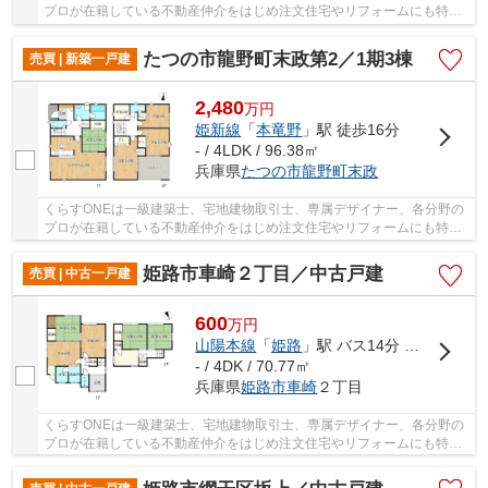
プロが在籍している不動産仲介をはじめ注文住宅やリフォームにも特化
しているお店です♪住まいに関する事は何でも気...
たつの市龍野町末政第2／1期3棟
売買 | 新築一戸建
2,480
万
円
姫新線
「
本竜野
」駅 徒歩16分
- / 4LDK / 96.38㎡
兵庫県
たつの市
龍野町末政
くらすONEは一級建築士、宅地建物取引士、専属デザイナー、各分野の
プロが在籍している不動産仲介をはじめ注文住宅やリフォームにも特化
しているお店です♪住まいに関する事は何でも気...
姫路市車崎２丁目／中古戸建
売買 | 中古一戸建
600
万
円
山陽本線
「
姫路
」駅 バス14分 「琴丘」 停歩5分
- / 4DK / 70.77㎡
兵庫県
姫路市
車崎
２丁目
くらすONEは一級建築士、宅地建物取引士、専属デザイナー、各分野の
プロが在籍している不動産仲介をはじめ注文住宅やリフォームにも特化
しているお店です♪住まいに関する事は何でも気...