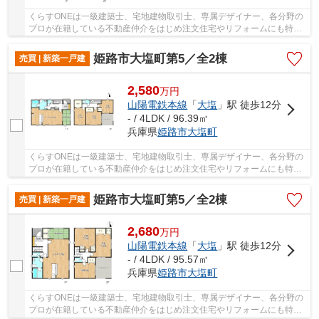
くらすONEは一級建築士、宅地建物取引士、専属デザイナー、各分野の
プロが在籍している不動産仲介をはじめ注文住宅やリフォームにも特化
しているお店です♪住まいに関する事は何でも気...
姫路市大塩町第5／全2棟
売買 | 新築一戸建
2,580
万
円
山陽電鉄本線
「
大塩
」駅 徒歩12分
- / 4LDK / 96.39㎡
兵庫県
姫路市
大塩町
くらすONEは一級建築士、宅地建物取引士、専属デザイナー、各分野の
プロが在籍している不動産仲介をはじめ注文住宅やリフォームにも特化
しているお店です♪住まいに関する事は何でも気...
姫路市大塩町第5／全2棟
売買 | 新築一戸建
2,680
万
円
山陽電鉄本線
「
大塩
」駅 徒歩12分
- / 4LDK / 95.57㎡
兵庫県
姫路市
大塩町
くらすONEは一級建築士、宅地建物取引士、専属デザイナー、各分野の
プロが在籍している不動産仲介をはじめ注文住宅やリフォームにも特化