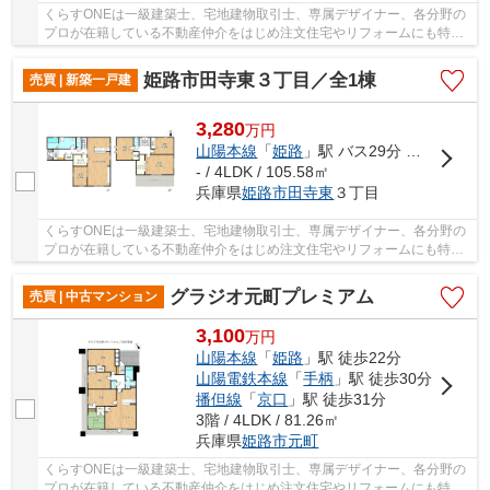
くらすONEは一級建築士、宅地建物取引士、専属デザイナー、各分野の
プロが在籍している不動産仲介をはじめ注文住宅やリフォームにも特化
しているお店です♪住まいに関する事は何でも気...
姫路市田寺東３丁目／全1棟
売買 | 新築一戸建
3,280
万
円
山陽本線
「
姫路
」駅 バス29分 「田寺東３丁目」 停歩4分
- / 4LDK / 105.58㎡
兵庫県
姫路市
田寺東
３丁目
くらすONEは一級建築士、宅地建物取引士、専属デザイナー、各分野の
プロが在籍している不動産仲介をはじめ注文住宅やリフォームにも特化
しているお店です♪住まいに関する事は何でも気...
グラジオ元町プレミアム
売買 | 中古マンション
3,100
万
円
山陽本線
「
姫路
」駅 徒歩22分
山陽電鉄本線
「
手柄
」駅 徒歩30分
播但線
「
京口
」駅 徒歩31分
3階 / 4LDK / 81.26㎡
兵庫県
姫路市
元町
くらすONEは一級建築士、宅地建物取引士、専属デザイナー、各分野の
プロが在籍している不動産仲介をはじめ注文住宅やリフォームにも特化