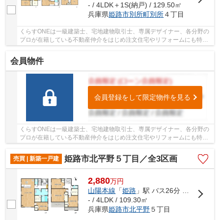
- / 4LDK＋1S(納戸) / 129.50㎡
兵庫県
姫路市
別所町別所
４丁目
くらすONEは一級建築士、宅地建物取引士、専属デザイナー、各分野の
プロが在籍している不動産仲介をはじめ注文住宅やリフォームにも特化
しているお店です♪住まいに関する事は何でも気...
会員物件
会員登録をして限定物件を見る
くらすONEは一級建築士、宅地建物取引士、専属デザイナー、各分野の
プロが在籍している不動産仲介をはじめ注文住宅やリフォームにも特化
しているお店です♪住まいに関する事は何でも気...
姫路市北平野５丁目／全3区画
売買 | 新築一戸建
2,880
万
円
山陽本線
「
姫路
」駅 バス26分 「平野西口（兵庫県）」 停歩2分
- / 4LDK / 109.30㎡
兵庫県
姫路市
北平野
５丁目