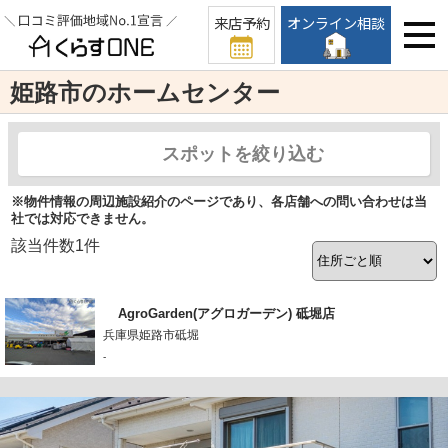
来店予約
オンライン相談
姫路市のホームセンター
スポットを絞り込む
※物件情報の周辺施設紹介のページであり、各店舗への問い合わせは当
社では対応できません。
該当件数
1
件
AgroGarden(アグロガーデン) 砥堀店
兵庫県姫路市砥堀
-