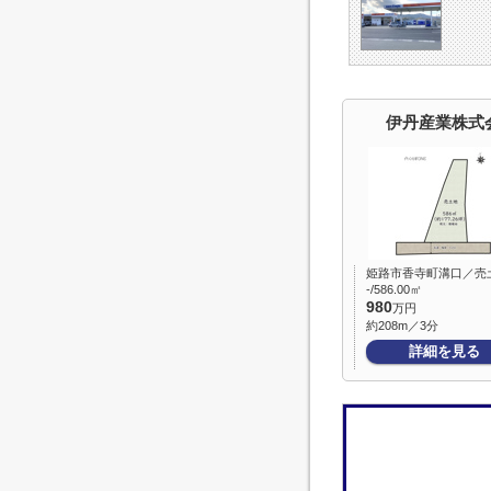
伊丹産業株式
姫路市香寺町溝口／売
-/586.00㎡
980
万円
約208m／3分
詳細を見る