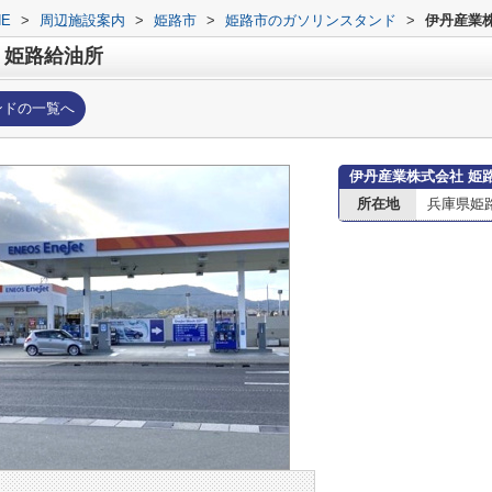
E
>
周辺施設案内
>
姫路市
>
姫路市のガソリンスタンド
>
伊丹産業
 姫路給油所
ンドの一覧へ
伊丹産業株式会社 姫
所在地
兵庫県姫路