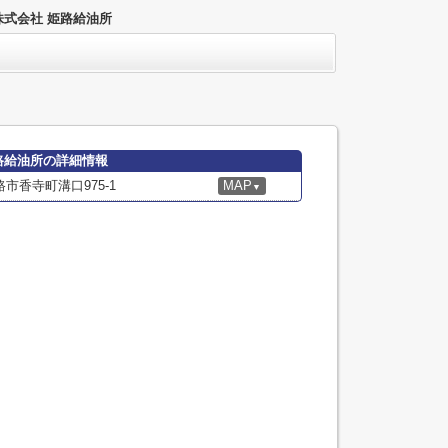
株式会社 姫路給油所
路給油所の詳細情報
市香寺町溝口975-1
MAP
▼