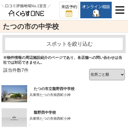
来店予約
オンライン相談
たつの市の中学校
スポットを絞り込む
※物件情報の周辺施設紹介のページであり、各店舗への問い合わせは当
社では対応できません。
該当件数
7
件
たつの市立龍野西中学校
兵庫県たつの市揖西町小神
-
龍野西中学校
兵庫県たつの市揖西町小神
-