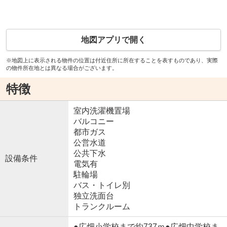
地図アプリで開く
※地図上に表示される物件の位置は付近住所に所在することを表すものであり、実際
の物件所在地とは異なる場合がございます。
特徴
室内洗濯機置場
バルコニー
都市ガス
公営水道
公共下水
設備条件
電気有
駐輪場
バス・トイレ別
独立洗面台
トランクルーム
●広畑小学校まで約737ｍ●広畑中学校ま