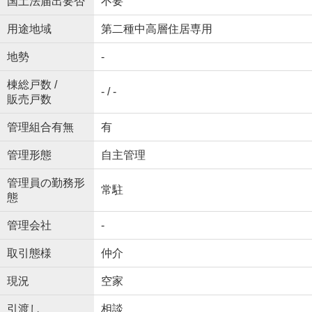
国土法届出要否
不要
用途地域
第二種中高層住居専用
地勢
-
棟総戸数 /
- / -
販売戸数
管理組合有無
有
管理形態
自主管理
管理員の勤務形
常駐
態
管理会社
-
取引態様
仲介
現況
空家
引渡し
相談