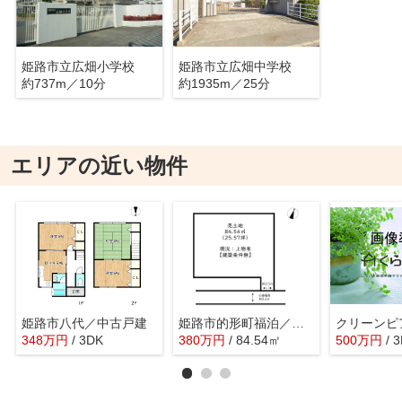
姫路市立広畑小学校
姫路市立広畑中学校
約737m／10分
約1935m／25分
エリアの近い物件
姫路市八代／中古戸建
姫路市的形町福泊／売土地
クリーンピ
348
万
円
/ 3DK
380
万
円
/ 84.54㎡
500
万
円
/ 