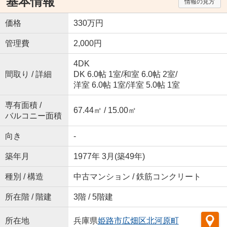
基本情報
情報の見方
価格
330万円
管理費
2,000円
4DK
間取り / 詳細
DK 6.0帖 1室
/
和室 6.0帖 2室
/
洋室 6.0帖 1室
/
洋室 5.0帖 1室
専有面積 /
67.44㎡ / 15.00㎡
バルコニー面積
向き
-
築年月
1977年 3月(築49年)
種別 / 構造
中古マンション / 鉄筋コンクリート
所在階 / 階建
3階 / 5階建
所在地
兵庫県
姫路市
広畑区北河原町