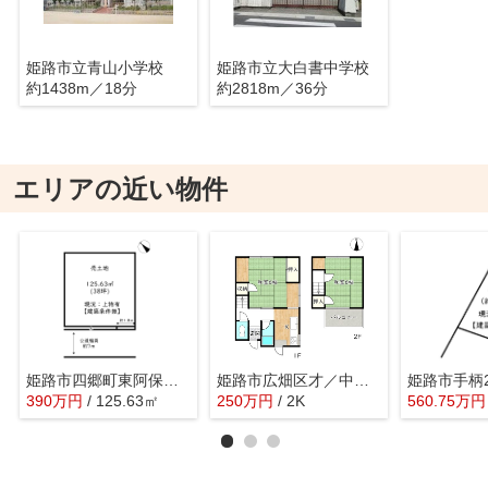
姫路市立青山小学校
姫路市立大白書中学校
約1438m／18分
約2818m／36分
エリアの近い物件
姫路市四郷町東阿保／売土地
姫路市広畑区才／中古戸建／オーナーチェンジ
390
万
円
/ 125.63㎡
250
万
円
/ 2K
560.75
万
円