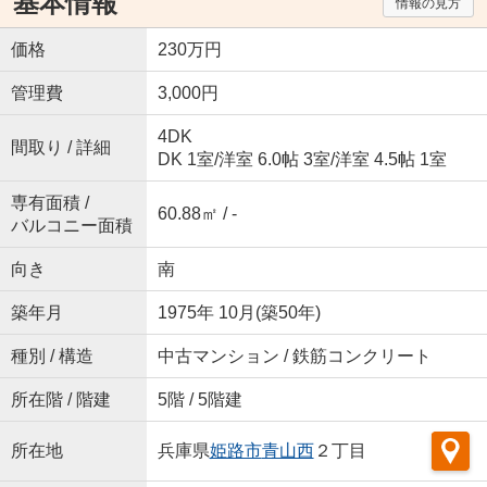
基本情報
情報の見方
価格
230万円
管理費
3,000円
4DK
間取り / 詳細
DK 1室
/
洋室 6.0帖 3室
/
洋室 4.5帖 1室
専有面積 /
60.88㎡ / -
バルコニー面積
向き
南
築年月
1975年 10月(築50年)
種別 / 構造
中古マンション / 鉄筋コンクリート
所在階 / 階建
5階 / 5階建
所在地
兵庫県
姫路市
青山西
２丁目