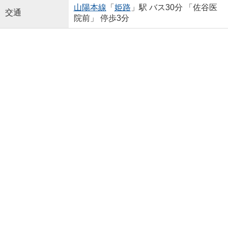
山陽本線
「
姫路
」駅 バス30分 「佐谷医
交通
院前」 停歩3分