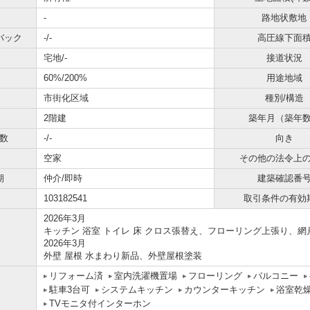
-
路地状敷地
バック
-/-
高圧線下面
宅地/-
接道状況
60%/200%
用途地域
市街化区域
種別/構造
2階建
築年月（築年
数
-/-
向き
空家
その他の法令上
期
仲介/即時
建築確認番
103182541
取引条件の有効
2026年3月
キッチン 浴室 トイレ 床 クロス張替え、フローリング上張り、
2026年3月
外壁 屋根 水まわり新品、外壁屋根塗装
リフォーム済
室内洗濯機置場
フローリング
バルコニー
駐車3台可
システムキッチン
カウンターキッチン
浴室乾
TVモニタ付インターホン