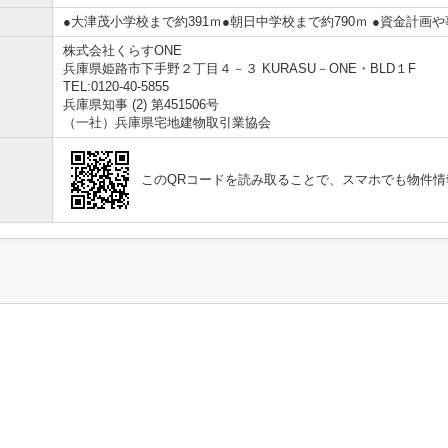
●大津茂小学校まで約391ｍ●朝日中学校まで約790ｍ ●資金計
株式会社くらすONE
兵庫県姫路市下手野２丁目４－３ KURASU－ONE・BLD１F
TEL:0120-40-5855
兵庫県知事 (2) 第451506号
（一社）兵庫県宅地建物取引業協会
このQRコードを読み取ることで、スマホでも物件情