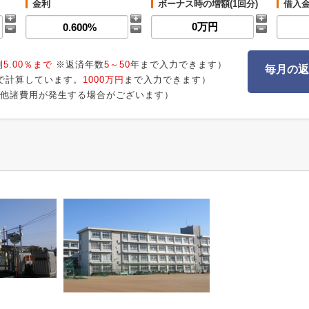
金利
ボーナス時の増額(1回分)
借入
利
5.00％まで
※返済年数
5～50
年まで入力できます）
毎月の返
で計算しています。
1000万円
まで入力できます）
他諸費用が発生する場合がございます）