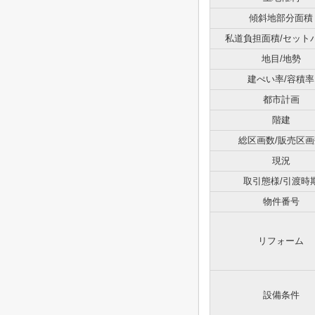
傾斜地部分面積
私道負担面積/セット
地目/地勢
建ぺい率/容積率
都市計画
階建
総区画数/販売区画
現況
取引態様/引渡時
物件番号
リフォーム
設備条件