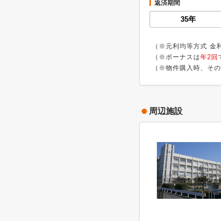
返済期間
（※元利均等方式 金
（※ボーナスは
年2回
（※物件購入時、その
周辺施設