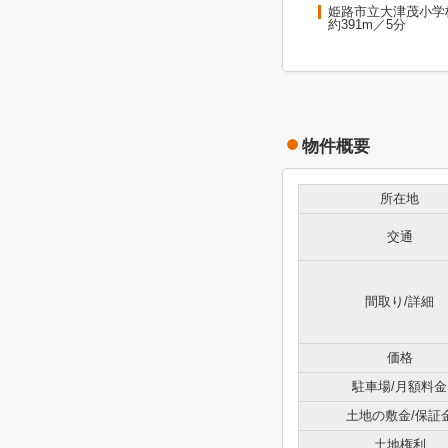
姫路市立大津茂小学
約391m／5分
物件概要
所在地
交通
間取り/詳細
価格
駐車場/月額料金
土地の敷金/保証
土地権利