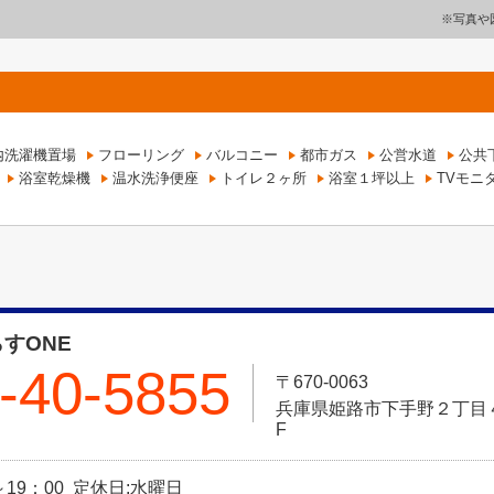
※写真や
内洗濯機置場
フローリング
バルコニー
都市ガス
公営水道
公共
浴室乾燥機
温水洗浄便座
トイレ２ヶ所
浴室１坪以上
TVモニ
すONE
-40-5855
〒670-0063
兵庫県姫路市下手野２丁目４－
F
～19：00 定休日:水曜日