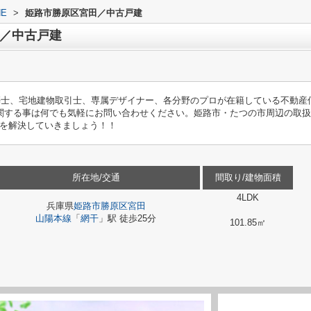
E
>
姫路市勝原区宮田／中古戸建
／中古戸建
築士、宅地建物取引士、専属デザイナー、各分野のプロが在籍している不動産
関する事は何でも気軽にお問い合わせください。姫路市・たつの市周辺の取
を解決していきましょう！！
所在地/交通
間取り/建物面積
4LDK
兵庫県
姫路市
勝原区宮田
山陽本線
「
網干
」駅 徒歩25分
101.85㎡