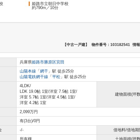
校
姫路市立朝日中学校
約790m／10分
【中古一戸建】
物件番号：103182541
情報
兵庫県
姫路市
勝原区宮田
山陽本線
「
網干
」駅 徒歩25分
山陽電鉄網干線
「
平松
」駅 徒歩25分
4LDK/
LDK 19.0帖 1室
/
洋室 7.5帖 1室
/
建物面積(坪数
洋室 5.7帖 1室
/
洋室 4.5帖 1室
/
洋室 4.2帖 1室
2,099万円
有(3台)/0円
金
-/-
借地料/借地期
所有権
土地面積(坪数