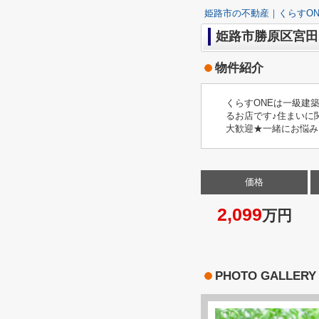
姫路市の不動産｜くらすON
姫路市勝原区宮田
物件紹介
くらすONEは一級建
るお店です♪住まいに
大歓迎★一緒にお悩み
価格
2,099
万円
PHOTO GALLERY