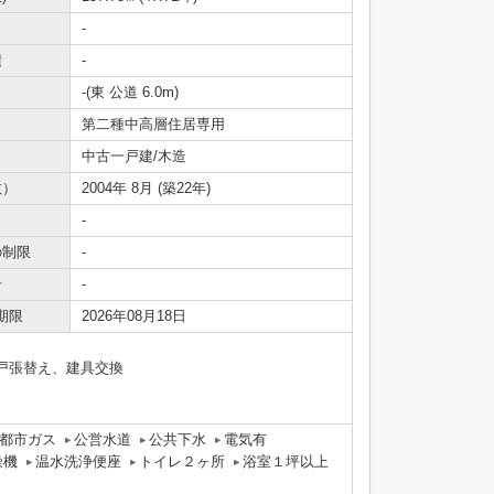
-
積
-
-(東 公道 6.0m)
第二種中高層住居専用
中古一戸建/木造
数）
2004年 8月 (築22年)
-
の制限
-
号
-
期限
2026年08月18日
網戸張替え、建具交換
都市ガス
公営水道
公共下水
電気有
燥機
温水洗浄便座
トイレ２ヶ所
浴室１坪以上