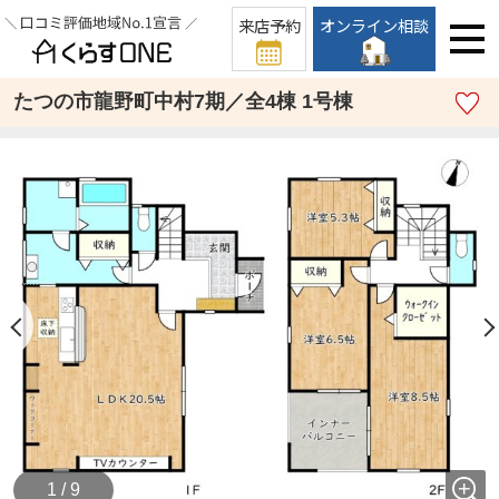
来店予約
オンライン相談
たつの市龍野町中村7期／全4棟 1号棟
1 / 9