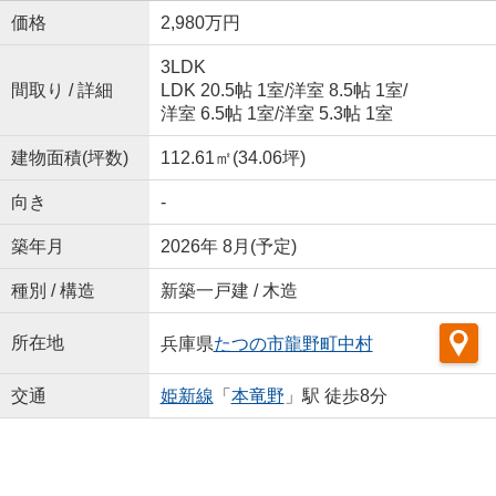
価格
2,980万円
3LDK
間取り / 詳細
LDK 20.5帖 1室
/
洋室 8.5帖 1室
/
洋室 6.5帖 1室
/
洋室 5.3帖 1室
建物面積(坪数)
112.61㎡(34.06坪)
向き
-
築年月
2026年 8月(予定)
種別 / 構造
新築一戸建 / 木造
所在地
兵庫県
たつの市
龍野町中村
交通
姫新線
「
本竜野
」駅 徒歩8分