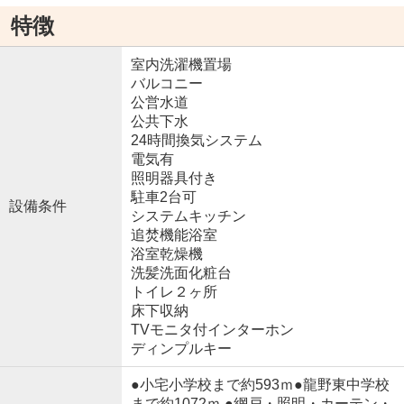
特徴
室内洗濯機置場
バルコニー
公営水道
公共下水
24時間換気システム
電気有
照明器具付き
駐車2台可
設備条件
システムキッチン
追焚機能浴室
浴室乾燥機
洗髪洗面化粧台
トイレ２ヶ所
床下収納
TVモニタ付インターホン
ディンプルキー
●小宅小学校まで約593ｍ●龍野東中学校
まで約1072ｍ ●網戸・照明・カーテン・