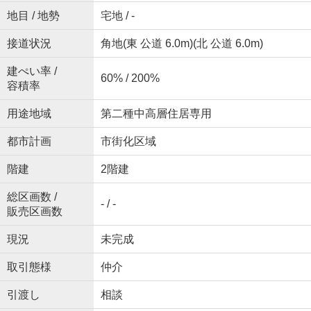
地目 / 地勢
宅地 / -
接道状況
角地(東 公道 6.0m)(北 公道 6.0m)
建ぺい率 /
60% / 200%
容積率
用途地域
第二種中高層住居専用
都市計画
市街化区域
階建
2階建
総区画数 /
- / -
販売区画数
現況
未完成
取引態様
仲介
引渡し
相談