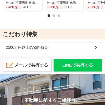
たつの市龍野町日山第6全1棟
たつの市龍野町末政／中古戸建
2,480
万
円
/ 4LDK
3,080
万
円
/ 3LDK
2,986
万
円
こだわり特集
2500万円以上の物件特集
メールで共有する
LINEで共有する
不動産に関するご相談は、