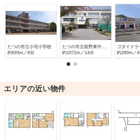
たつの市立小宅小学校
たつの市立龍野東中学校
約593m／8分
約1072m／14分
約280m／
エリアの近い物件