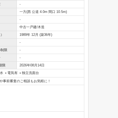
積
-
一方(西 公道 4.0m 間口 10.5m)
-
中古一戸建/木造
数）
1989年 12月 (築36年)
-
の制限
-
号
-
期限
2026年08月14日
水
電気有
独立洗面台
計画や事前審査のご相談もお気軽に！