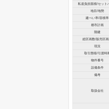
私道負担面積/セット
地目/地勢
建ぺい率/容積率
都市計画
階建
総区画数/販売区画
現況
取引態様/引渡時
物件番号
設備条件
備考
取扱会社