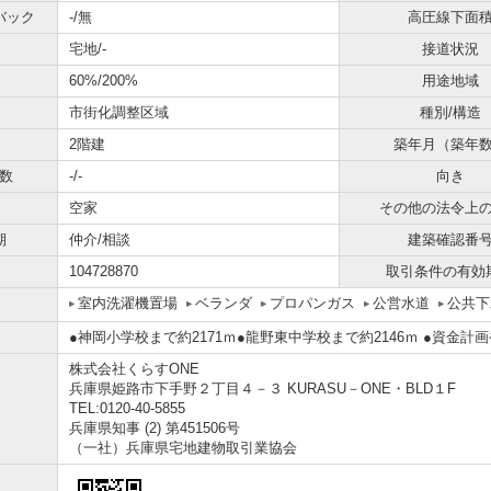
バック
-/無
高圧線下面
宅地/-
接道状況
60%/200%
用途地域
市街化調整区域
種別/構造
2階建
築年月（築年
数
-/-
向き
空家
その他の法令上
期
仲介/相談
建築確認番
104728870
取引条件の有効
室内洗濯機置場
ベランダ
プロパンガス
公営水道
公共下
●神岡小学校まで約2171ｍ●龍野東中学校まで約2146ｍ ●資金
株式会社くらすONE
兵庫県姫路市下手野２丁目４－３ KURASU－ONE・BLD１F
TEL:0120-40-5855
兵庫県知事 (2) 第451506号
（一社）兵庫県宅地建物取引業協会