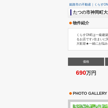
姫路市の不動産｜くらすON
たつの市神岡町大
物件紹介
くらすONEは一級建
るお店です♪住まいに
大歓迎★一緒にお悩み
価格
690
万円
PHOTO GALLERY