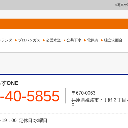
※写真や
ベランダ
プロパンガス
公営水道
公共下水
電気有
独立洗面台
すONE
-40-5855
〒670-0063
兵庫県姫路市下手野２丁目４－
F
～19：00 定休日:水曜日