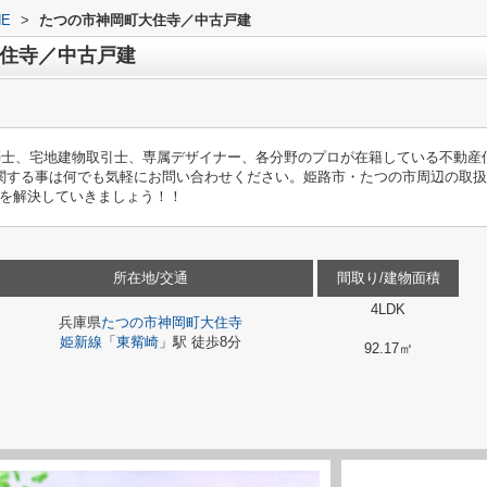
E
>
たつの市神岡町大住寺／中古戸建
住寺／中古戸建
築士、宅地建物取引士、専属デザイナー、各分野のプロが在籍している不動産
関する事は何でも気軽にお問い合わせください。姫路市・たつの市周辺の取
を解決していきましょう！！
所在地/交通
間取り/建物面積
4LDK
兵庫県
たつの市
神岡町大住寺
姫新線
「
東觜崎
」駅 徒歩8分
92.17㎡