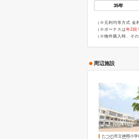
（※元利均等方式 金
（※ボーナスは
年2回
（※物件購入時、その
周辺施設
たつの市立神岡小学