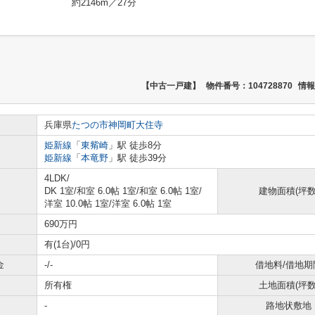
約2146m／27分
【中古一戸建】
物件番号：104728870
情報
兵庫県
たつの市
神岡町大住寺
姫新線
「
東觜崎
」駅 徒歩8分
姫新線
「
本竜野
」駅 徒歩39分
4LDK/
DK 1室
/
和室 6.0帖 1室
/
和室 6.0帖 1室
/
建物面積(坪数
洋室 10.0帖 1室
/
洋室 6.0帖 1室
690万円
有(1台)/0円
金
-/-
借地料/借地期
所有権
土地面積(坪数
-
路地状敷地