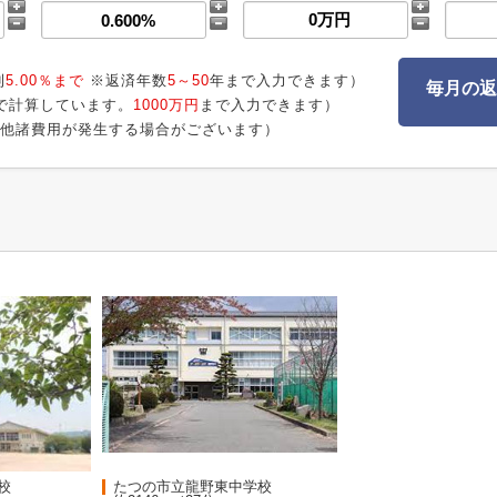
利
5.00％まで
※返済年数
5～50
年まで入力できます）
毎月の返
で計算しています。
1000万円
まで入力できます）
他諸費用が発生する場合がございます）
校
たつの市立龍野東中学校