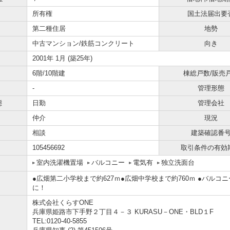
所有権
国土法届出要
第二種住居
地勢
中古マンション/鉄筋コンクリート
向き
）
2001年 1月 (築25年)
6階/10階建
棟総戸数/販売
-
管理形態
態
日勤
管理会社
仲介
現況
相談
建築確認番
105456692
取引条件の有効
室内洗濯機置場
バルコニー
電気有
独立洗面台
●広畑第二小学校まで約627ｍ●広畑中学校まで約760ｍ ●バル
に！
株式会社くらすONE
兵庫県姫路市下手野２丁目４－３ KURASU－ONE・BLD１F
TEL:0120-40-5855