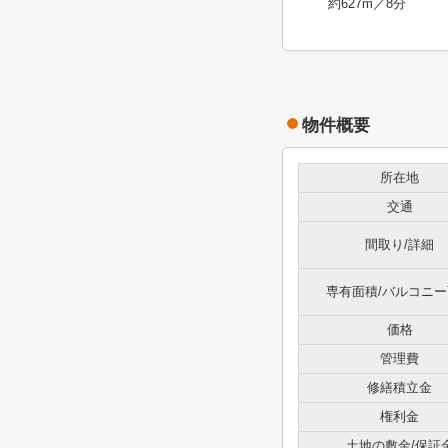
約627m／8分
物件概要
所在地
交通
間取り/詳細
専有面積/バルコニ
価格
管理費
修繕積立金
権利金
土地の敷金/保証