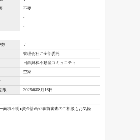
否
不要
-
-
戸数
-/-
管理会社に全部委託
日鉄興和不動産コミュニティ
空家
号
-
期限
2026年08月16日
コニー面積不明●資金計画や事前審査のご相談もお気軽