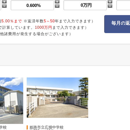
利
5.00％まで
※返済年数
5～50
年まで入力できます）
毎月の返
で計算しています。
1000万円
まで入力できます）
他諸費用が発生する場合がございます）
学校
姫路市立広畑中学校