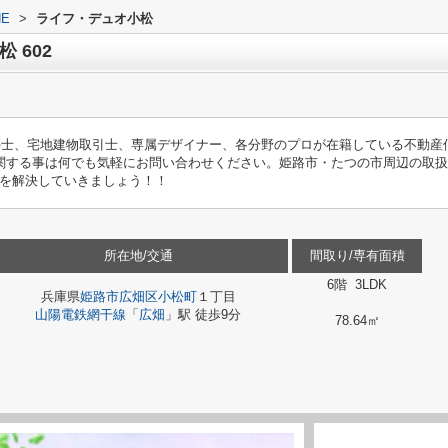
E
>
ライフ・デュオ小松
 602
築士、宅地建物取引士、専属デザイナー、各分野のプロが在籍している不動産
関する事は何でも気軽にお問い合わせください。姫路市・たつの市周辺の取
を解決していきましょう！！
所在地/交通
間取り/専有面積
6階 3LDK
兵庫県
姫路市
広畑区小松町
１丁目
山陽電鉄網干線
「
広畑
」駅 徒歩9分
78.64㎡