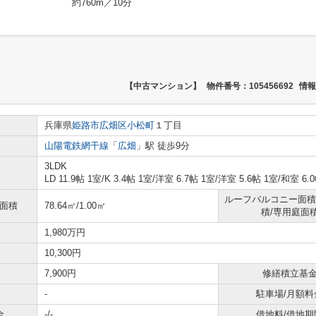
約760m／10分
【中古マンション】
物件番号：105456692
情報
兵庫県
姫路市
広畑区小松町
１丁目
山陽電鉄網干線
「
広畑
」駅 徒歩9分
3LDK
LD 11.9帖 1室
/
K 3.4帖 1室
/
洋室 6.7帖 1室
/
洋室 5.6帖 1室
/
和室 6.
ルーフバルコニー面積
ー面積
78.64㎡/1.00㎡
積/専用庭面
1,980万円
10,300円
7,900円
修繕積立基
-
駐車場/月額料
金
-/-
借地料/借地期