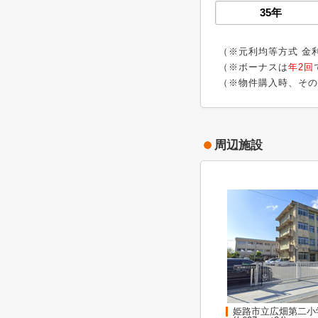
（※元利均等方式 金
（※ボーナスは
年2回
（※物件購入時、その
周辺施設
姫路市立広畑第二小