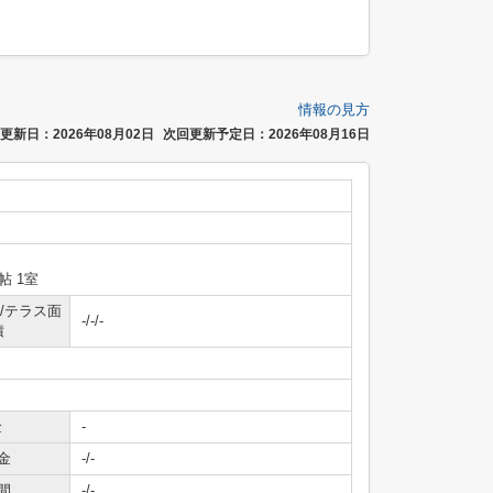
情報の見方
更新日：2026年08月02日
次回更新予定日：2026年08月16日
0帖 1室
/テラス面
-/-/-
積
金
-
金
-/-
間
-/-