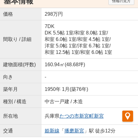
基本情報
情報の見方
価格
298万円
7DK
DK 5.5帖 1室
/
和室 8.0帖 1室
/
間取り / 詳細
和室 6.0帖 1室
/
和室 4.5帖 1室
/
洋室 5.0帖 1室
/
洋室 6.7帖 1室
/
和室 12.5帖 1室
/
和室 6.0帖 1室
建物面積(坪数)
160.94㎡(48.68坪)
向き
-
築年月
1950年 1月(築76年)
種別 / 構造
中古一戸建 / 木造
所在地
兵庫県
たつの市
新宮町新宮
交通
姫新線
「
播磨新宮
」駅 徒歩12分