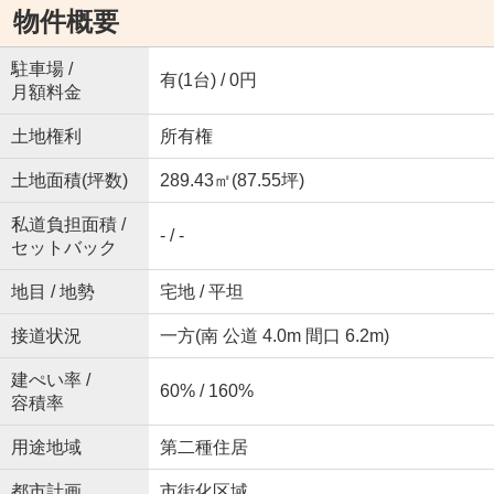
物件概要
駐車場 /
有(1台) / 0円
月額料金
土地権利
所有権
土地面積(坪数)
289.43㎡(87.55坪)
私道負担面積 /
- / -
セットバック
地目 / 地勢
宅地 / 平坦
接道状況
一方(南 公道 4.0m 間口 6.2m)
建ぺい率 /
60% / 160%
容積率
用途地域
第二種住居
都市計画
市街化区域