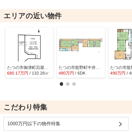
エリアの近い物件
たつの市御津町苅屋／2区画
たつの市龍野町中井／中古戸建
680.17
万
円
/ 132.28㎡
480
万
円
/ 6DK
490
万
円
/ 
こだわり特集
1000万円以下の物件特集