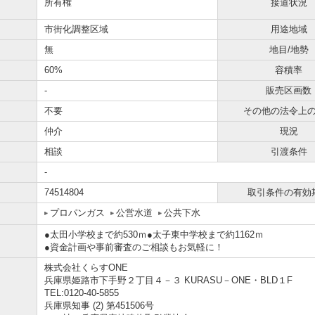
所有権
接道状況
市街化調整区域
用途地域
無
地目/地勢
60%
容積率
-
販売区画数
不要
その他の法令上
仲介
現況
相談
引渡条件
-
74514804
取引条件の有効
プロパンガス
公営水道
公共下水
●太田小学校まで約530ｍ●太子東中学校まで約1162ｍ
●資金計画や事前審査のご相談もお気軽に！
株式会社くらすONE
兵庫県姫路市下手野２丁目４－３ KURASU－ONE・BLD１F
TEL:0120-40-5855
兵庫県知事 (2) 第451506号