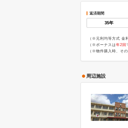
返済期間
（※元利均等方式 金
（※ボーナスは
年2回
（※物件購入時、その
周辺施設