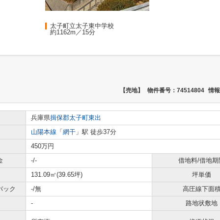
太子町立太子東中学校
約1162m／15分
【売地】
物件番号：74514804
情報
兵庫県
揖保郡太子町
東出
山陽本線
「
網干
」駅 徒歩37分
450万円
金
-/-
借地料/借地期
131.09㎡(39.65坪)
坪単価
バック
-/無
高圧線下面
-
路地状敷地