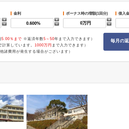
金利
ボーナス時の増額(1回分)
借入
利
5.00％まで
※返済年数
5～50
年まで入力できます）
毎月の返
で計算しています。
1000万円
まで入力できます）
他諸費用が発生する場合がございます）