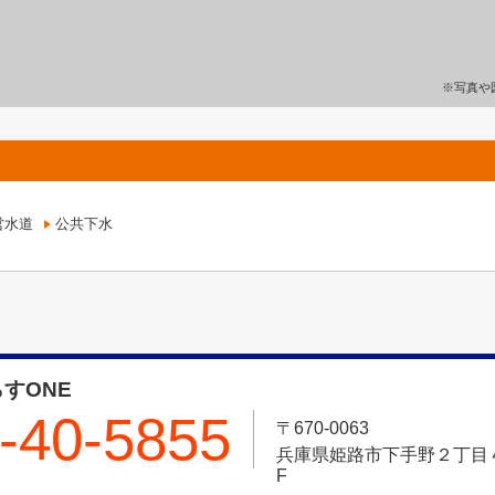
※写真や
営水道
公共下水
すONE
-40-5855
〒670-0063
兵庫県姫路市下手野２丁目４－
F