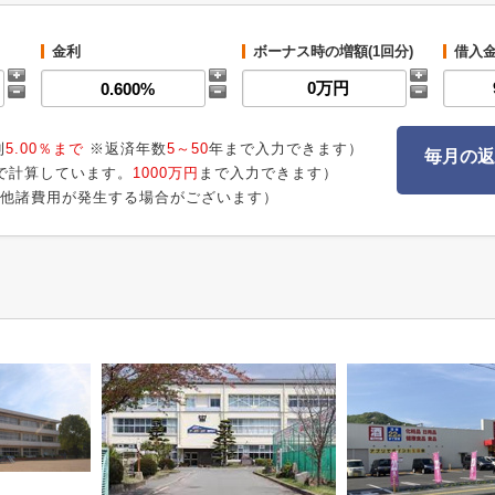
金利
ボーナス時の増額(1回分)
借入
利
5.00％まで
※返済年数
5～50
年まで入力できます）
毎月の返
で計算しています。
1000万円
まで入力できます）
他諸費用が発生する場合がございます）