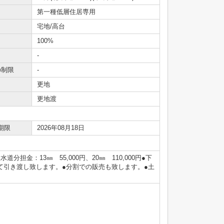
第一種低層住居専用
宅地/高台
100%
-
の制限
-
更地
更地渡
期限
2026年08月18日
分担金：13㎜ 55,000円、20㎜ 110,000円●下
して引き渡し致します。●分割での販売も致します。●土