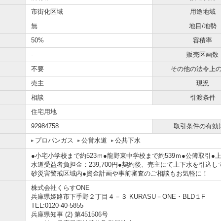
市街化区域
用途地域
無
地目/地勢
50%
容積率
-
販売区画数
不要
その他の法令上
売主
現況
相談
引渡条件
住宅用地
92984758
取引条件の有効
プロパンガス
公営水道
公共下水
●小宅小学校まで約523ｍ●龍野東中学校まで約539ｍ●公簿取引●上水道
水道受益者負担金：239,700円●契約後、売主にて上下水を引込
砂災害警戒区域内●資金計画や事前審査のご相談もお気軽に！
株式会社くらすONE
兵庫県姫路市下手野２丁目４－３ KURASU－ONE・BLD１F
TEL:0120-40-5855
兵庫県知事 (2) 第451506号