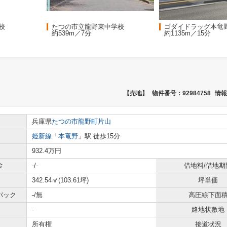
校
たつの市立龍野東中学校
ゴダイドラッグ本竜
約539m／7分
約1135m／15分
【売地】
物件番号：92984758
情報
兵庫県
たつの市
龍野町片山
姫新線
「
本竜野
」駅 徒歩15分
932.4万円
金
-/-
借地料/借地期
342.54㎡(103.61坪)
坪単価
バック
-/無
高圧線下面
-
路地状敷地
所有権
接道状況