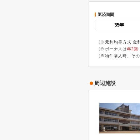
返済期間
（※元利均等方式 金
（※ボーナスは
年2回
（※物件購入時、その
周辺施設