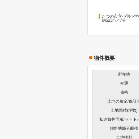
たつの市立小宅小学
約523m／7分
物件概要
所在地
交通
価格
土地の敷金/保証
土地面積(坪数)
私道負担面積/セット
傾斜地部分面積
土地権利