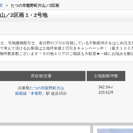
E
>
たつの市龍野町片山／2区画
／2区画 1・2号地
築士、宅地建物取引士、各分野のプロが在籍している不動産仲介をはじめ注文
で考えて頂けるお客様は土地坪単価２万引きキャンペーン中！（最大１００
物件数多数ございます！その他エリアのご相談も大歓迎★一緒にお悩みを解
所在地/交通
土地面積/坪数
342.54㎡
兵庫県
たつの市
龍野町片山
103.61坪
姫新線
「
本竜野
」駅 徒歩15分