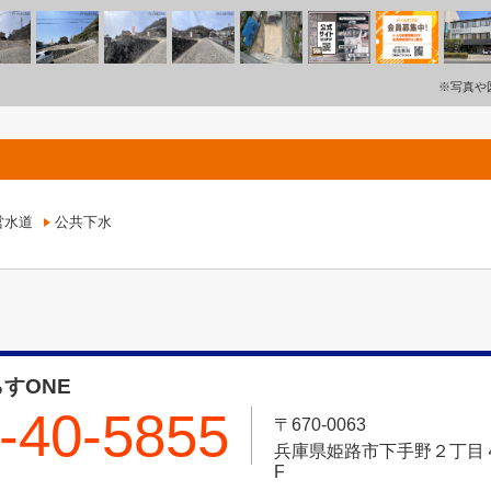
※写真や
営水道
公共下水
すONE
-40-5855
〒670-0063
兵庫県姫路市下手野２丁目４－
F