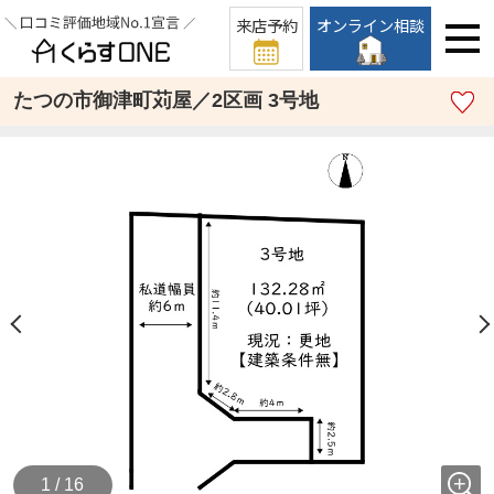
来店予約
オンライン相談
たつの市御津町苅屋／2区画 3号地
1 / 16