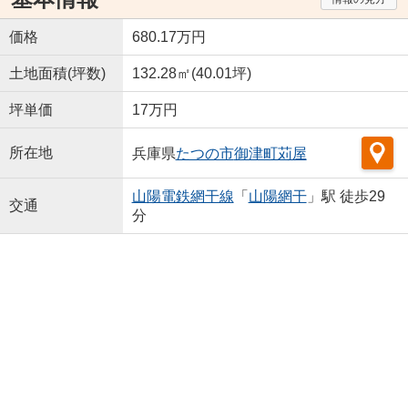
価格
680.17万円
土地面積(坪数)
132.28㎡(40.01坪)
坪単価
17万円
所在地
兵庫県
たつの市
御津町苅屋
山陽電鉄網干線
「
山陽網干
」駅 徒歩29
交通
分