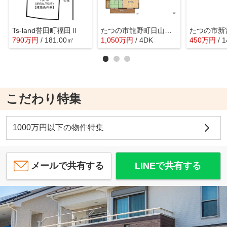
Ts-land誉田町福田Ⅱ
たつの市龍野町日山／中古戸建 オーナーチェンジ
790
万
円
/ 181.00㎡
1,050
万
円
/ 4DK
450
万
円
/ 
こだわり特集
1000万円以下の物件特集
メールで共有する
LINEで共有する