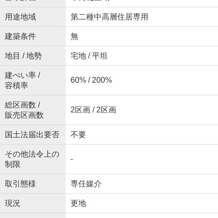
用途地域
第二種中高層住居専用
建築条件
無
地目 / 地勢
宅地 / 平坦
建ぺい率 /
60% / 200%
容積率
総区画数 /
2区画 / 2区画
販売区画数
国土法届出要否
不要
その他法令上の
-
制限
取引態様
専任媒介
現況
更地