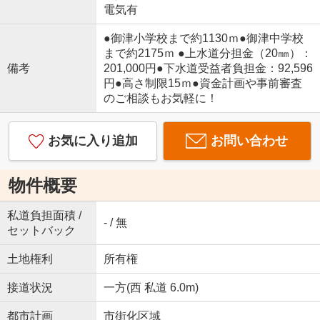
電気有
●御津小学校まで約1130ｍ●御津中学校
まで約2175ｍ ●上水道分担金（20㎜）：
備考
201,000円●下水道受益者負担金：92,596
円●高さ制限15ｍ●資金計画や事前審査
のご相談もお気軽に！
お気に入り追加
お問い合わせ
物件概要
私道負担面積 /
- / 無
セットバック
土地権利
所有権
接道状況
一方(西 私道 6.0m)
都市計画
市街化区域