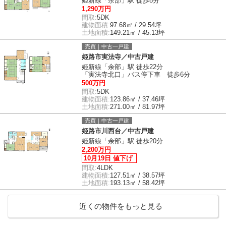
姫新線「余部」駅 徒歩8分
1,290万円
間取:
5DK
建物面積:
97.68㎡ / 29.54坪
土地面積:
149.21㎡ / 45.13坪
売買｜中古一戸建
姫路市実法寺／中古戸建
姫新線「余部」駅 徒歩22分
「実法寺北口」バス停下車 徒歩6分
500万円
間取:
5DK
建物面積:
123.86㎡ / 37.46坪
土地面積:
271.00㎡ / 81.97坪
売買｜中古一戸建
姫路市川西台／中古戸建
姫新線「余部」駅 徒歩20分
2,200万円
10月19日 値下げ
間取:
4LDK
建物面積:
127.51㎡ / 38.57坪
土地面積:
193.13㎡ / 58.42坪
近くの物件をもっと見る