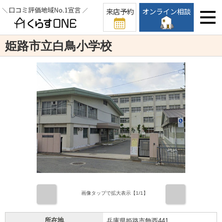
来店予約
オンライン相談
姫路市立白鳥小学校
前
次
画像タップで拡大表示【
1
/1】
所在地
兵庫県姫路市飾西441