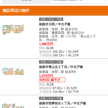
施設周辺の物件
売買｜中古一戸建
姫路市川西／中古戸建
姫新線「余部」駅 徒歩11分
姫新線「播磨高岡」駅 徒歩31分
姫新線「太市」駅 バス7分 「青山北１丁
目」 停歩8分
1,480万円
間取:
4LDK
建物面積:
100.30㎡ / 30.34坪
土地面積:
149.19㎡ / 45.12坪
売買｜中古一戸建
姫路市青山北２丁目／中古戸建
姫新線「余部」駅 徒歩9分
1,579万円
8月4日 値下げ
間取:
3LDK
建物面積:
87.68㎡ / 26.52坪
土地面積:
114.96㎡ / 34.77坪
売買｜中古一戸建
姫路市西夢前台１丁目／中古戸建