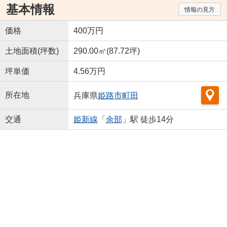
基本情報
情報の見方
価格
400万円
土地面積(坪数)
290.00㎡(87.72坪)
坪単価
4.56万円
所在地
兵庫県
姫路市
町田
交通
姫新線
「
余部
」駅 徒歩14分