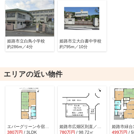
姫路市立白鳥小学校
姫路市立大白書中学校
約286m／4分
約795m／10分
エリアの近い物件
エバーグリーン今宿Ｂ棟
姫路市広畑区則直／売土地
380
万
円
/ 3LDK
780
万
円
/ 98.72㎡
499
万
円
/ 