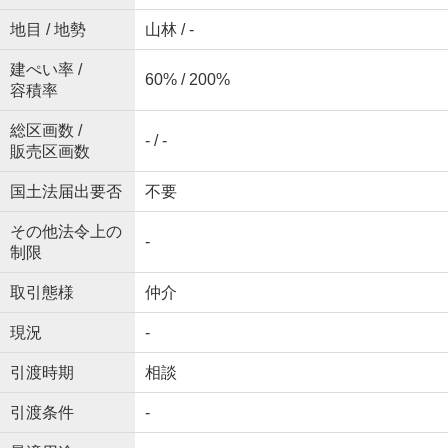
地目 / 地勢
山林 / -
建ぺい率 /
60% / 200%
容積率
総区画数 /
- / -
販売区画数
国土法届出要否
不要
その他法令上の
-
制限
取引態様
仲介
現況
-
引渡時期
相談
引渡条件
-