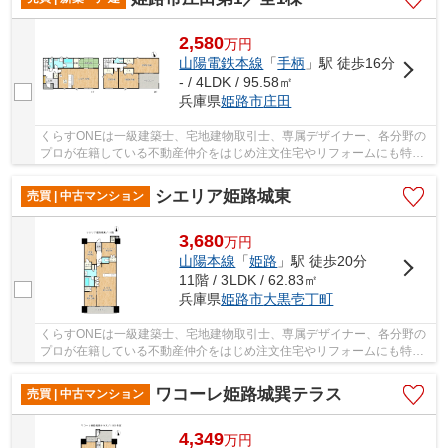
2,580
万
円
山陽電鉄本線
「
手柄
」駅 徒歩16分
- / 4LDK / 95.58㎡
兵庫県
姫路市
庄田
くらすONEは一級建築士、宅地建物取引士、専属デザイナー、各分野の
プロが在籍している不動産仲介をはじめ注文住宅やリフォームにも特化
しているお店です♪住まいに関する事は何でも気...
シエリア姫路城東
売買 | 中古マンション
3,680
万
円
山陽本線
「
姫路
」駅 徒歩20分
11階 / 3LDK / 62.83㎡
兵庫県
姫路市
大黒壱丁町
くらすONEは一級建築士、宅地建物取引士、専属デザイナー、各分野の
プロが在籍している不動産仲介をはじめ注文住宅やリフォームにも特化
しているお店です♪住まいに関する事は何でも気...
ワコーレ姫路城巽テラス
売買 | 中古マンション
4,349
万
円