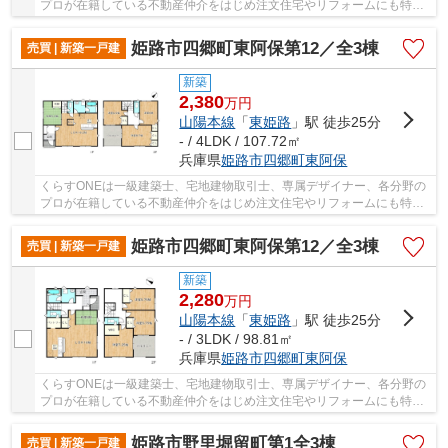
プロが在籍している不動産仲介をはじめ注文住宅やリフォームにも特化
しているお店です♪住まいに関する事は何でも気...
姫路市四郷町東阿保第12／全3棟
売買 | 新築一戸建
新築
2,380
万
円
山陽本線
「
東姫路
」駅 徒歩25分
- / 4LDK / 107.72㎡
兵庫県
姫路市
四郷町東阿保
くらすONEは一級建築士、宅地建物取引士、専属デザイナー、各分野の
プロが在籍している不動産仲介をはじめ注文住宅やリフォームにも特化
しているお店です♪住まいに関する事は何でも気...
姫路市四郷町東阿保第12／全3棟
売買 | 新築一戸建
新築
2,280
万
円
山陽本線
「
東姫路
」駅 徒歩25分
- / 3LDK / 98.81㎡
兵庫県
姫路市
四郷町東阿保
くらすONEは一級建築士、宅地建物取引士、専属デザイナー、各分野の
プロが在籍している不動産仲介をはじめ注文住宅やリフォームにも特化
しているお店です♪住まいに関する事は何でも気...
姫路市野里堀留町第1全3棟
売買 | 新築一戸建