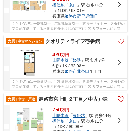
播但線
「
京口
」駅 徒歩16分
- / 4LDK / 98.01㎡
兵庫県
姫路市
野里堀留町
くらすONEは一級建築士、宅地建物取引士、専属デザイナー、各分野の
プロが在籍している不動産仲介をはじめ注文住宅やリフォームにも特化
しているお店です♪住まいに関する事は何でも気...
クオリティライフ壱番館
売買 | 中古マンション
420
万
円
山陽本線
「
姫路
」駅 徒歩7分
6階 / 1K / 32.08㎡
兵庫県
姫路市
北条口
１丁目
くらすONEは一級建築士、宅地建物取引士、専属デザイナー、各分野の
プロが在籍している不動産仲介をはじめ注文住宅やリフォームにも特化
しているお店です♪住まいに関する事は何でも気...
姫路市宮上町２丁目／中古戸建
売買 | 中古一戸建
750
万
円
山陽本線
「
東姫路
」駅 徒歩14分
播但線
「
京口
」駅 徒歩11分
- / 4DK / 90.08㎡