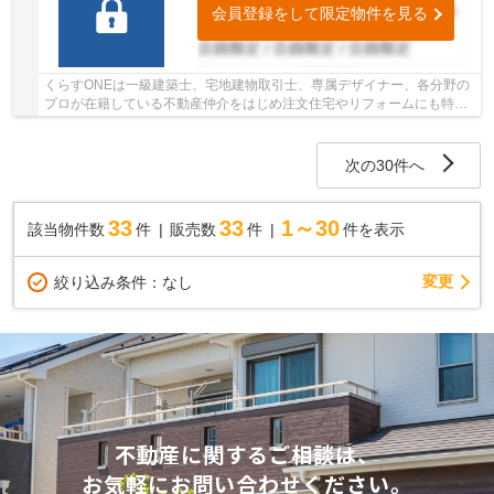
会員登録をして限定物件を見る
くらすONEは一級建築士、宅地建物取引士、専属デザイナー、各分野の
プロが在籍している不動産仲介をはじめ注文住宅やリフォームにも特化
しているお店です♪住まいに関する事は何でも気...
次の30件へ
33
33
1～30
該当物件数
件
販売数
件
件を表示
変更
絞り込み条件：
なし
不動産に関するご相談は、
お気軽にお問い合わせください。