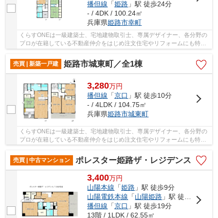
播但線
「
姫路
」駅 徒歩24分
- / 4DK / 100.24㎡
兵庫県
姫路市
幸町
くらすONEは一級建築士、宅地建物取引士、専属デザイナー、各分野の
プロが在籍している不動産仲介をはじめ注文住宅やリフォームにも特化
しているお店です♪住まいに関する事は何でも気...
姫路市城東町／全1棟
売買 | 新築一戸建
3,280
万
円
播但線
「
京口
」駅 徒歩10分
- / 4LDK / 104.75㎡
兵庫県
姫路市
城東町
くらすONEは一級建築士、宅地建物取引士、専属デザイナー、各分野の
プロが在籍している不動産仲介をはじめ注文住宅やリフォームにも特化
しているお店です♪住まいに関する事は何でも気...
ポレスター姫路ザ・レジデンス
売買 | 中古マンション
3,400
万
円
山陽本線
「
姫路
」駅 徒歩9分
山陽電鉄本線
「
山陽姫路
」駅 徒歩13分
播但線
「
京口
」駅 徒歩19分
13階 / 1LDK / 62.55㎡