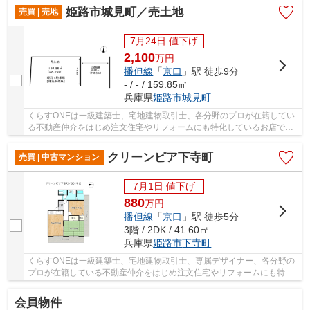
姫路市城見町／売土地
売買 | 売地
7月24日 値下げ
2,100
万
円
播但線
「
京口
」駅 徒歩9分
- / - / 159.85㎡
兵庫県
姫路市
城見町
くらすONEは一級建築士、宅地建物取引士、各分野のプロが在籍してい
る不動産仲介をはじめ注文住宅やリフォームにも特化しているお店です♪
現在、グループ会社で建築まで考えて頂けるお...
クリーンピア下寺町
売買 | 中古マンション
7月1日 値下げ
880
万
円
播但線
「
京口
」駅 徒歩5分
3階 / 2DK / 41.60㎡
兵庫県
姫路市
下寺町
くらすONEは一級建築士、宅地建物取引士、専属デザイナー、各分野の
プロが在籍している不動産仲介をはじめ注文住宅やリフォームにも特化
しているお店です♪住まいに関する事は何でも気...
会員物件