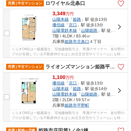
ロワイヤル北条口
売買 | 中古マンション
3,349
万
円
山陽本線
「
姫路
」駅 徒歩13分
播但線
「
京口
」駅 徒歩13分
山陽電鉄本線
「
山陽姫路
」駅 徒歩14分
7階 / 4LDK / 83.46㎡
兵庫県
姫路市
北条口
４丁目
くらすONEは一級建築士、宅地建物取引士、専属デザイナー、各分野の
プロが在籍している不動産仲介をはじめ注文住宅やリフォームにも特化
しているお店です♪住まいに関する事は何でも気...
ライオンズマンション姫路平野町
売買 | 中古マンション
1,100
万
円
播但線
「
京口
」駅 徒歩13分
山陽本線
「
姫路
」駅 徒歩14分
山陽電鉄本線
「
山陽姫路
」駅 徒歩15分
2階 / 2LDK / 59.57㎡
兵庫県
姫路市
平野町
くらすONEは一級建築士、宅地建物取引士、専属デザイナー、各分野の
プロが在籍している不動産仲介をはじめ注文住宅やリフォームにも特化
しているお店です♪住まいに関する事は何でも気...
姫路市庄田第1／全1棟
売買 | 新築一戸建