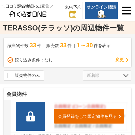
来店予約
オンライン相談
TERASSO(テラッソ)の周辺物件一覧
33
33
1～30
該当物件数
件
販売数
件
件を表示
変更
絞り込み条件：
なし
販売物件のみ
会員物件
会員登録をして限定物件を見る