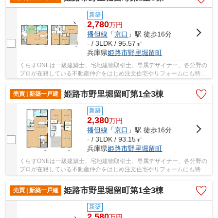
新築
2,780
万
円
播但線
「
京口
」駅 徒歩16分
- / 3LDK / 95.57㎡
兵庫県
姫路市
野里堀留町
くらすONEは一級建築士、宅地建物取引士、専属デザイナー、各分野の
プロが在籍している不動産仲介をはじめ注文住宅やリフォームにも特化
しているお店です♪住まいに関する事は何でも気...
姫路市野里堀留町第1全3棟
売買 | 新築一戸建
新築
2,380
万
円
播但線
「
京口
」駅 徒歩16分
- / 3LDK / 93.15㎡
兵庫県
姫路市
野里堀留町
くらすONEは一級建築士、宅地建物取引士、専属デザイナー、各分野の
プロが在籍している不動産仲介をはじめ注文住宅やリフォームにも特化
しているお店です♪住まいに関する事は何でも気...
姫路市野里堀留町第1全3棟
売買 | 新築一戸建
新築
2,580
万
円