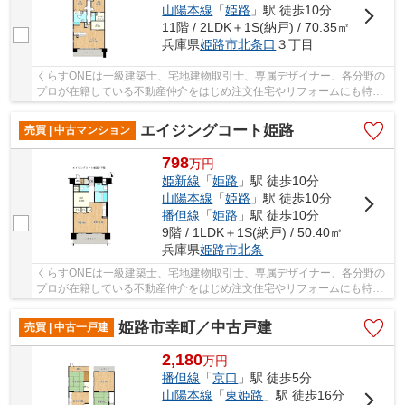
山陽本線
「
姫路
」駅 徒歩10分
11階 / 2LDK＋1S(納戸) / 70.35㎡
兵庫県
姫路市
北条口
３丁目
くらすONEは一級建築士、宅地建物取引士、専属デザイナー、各分野の
プロが在籍している不動産仲介をはじめ注文住宅やリフォームにも特化
しているお店です♪住まいに関する事は何でも気...
エイジングコート姫路
売買 | 中古マンション
798
万
円
姫新線
「
姫路
」駅 徒歩10分
山陽本線
「
姫路
」駅 徒歩10分
播但線
「
姫路
」駅 徒歩10分
9階 / 1LDK＋1S(納戸) / 50.40㎡
兵庫県
姫路市
北条
くらすONEは一級建築士、宅地建物取引士、専属デザイナー、各分野の
プロが在籍している不動産仲介をはじめ注文住宅やリフォームにも特化
しているお店です♪住まいに関する事は何でも気...
姫路市幸町／中古戸建
売買 | 中古一戸建
2,180
万
円
播但線
「
京口
」駅 徒歩5分
山陽本線
「
東姫路
」駅 徒歩16分