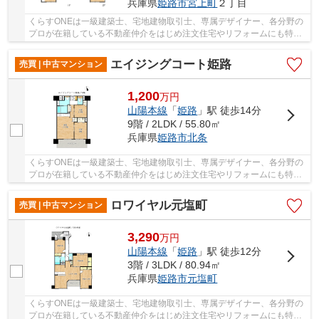
兵庫県
姫路市
宮上町
２丁目
くらすONEは一級建築士、宅地建物取引士、専属デザイナー、各分野の
プロが在籍している不動産仲介をはじめ注文住宅やリフォームにも特化
しているお店です♪住まいに関する事は何でも気...
エイジングコート姫路
売買 | 中古マンション
1,200
万
円
山陽本線
「
姫路
」駅 徒歩14分
9階 / 2LDK / 55.80㎡
兵庫県
姫路市
北条
くらすONEは一級建築士、宅地建物取引士、専属デザイナー、各分野の
プロが在籍している不動産仲介をはじめ注文住宅やリフォームにも特化
しているお店です♪住まいに関する事は何でも気...
ロワイヤル元塩町
売買 | 中古マンション
3,290
万
円
山陽本線
「
姫路
」駅 徒歩12分
3階 / 3LDK / 80.94㎡
兵庫県
姫路市
元塩町
くらすONEは一級建築士、宅地建物取引士、専属デザイナー、各分野の
プロが在籍している不動産仲介をはじめ注文住宅やリフォームにも特化