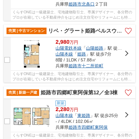
兵庫県
姫路市
北条口
２丁目
くらすONEは一級建築士、宅地建物取引士、専属デザイナー、各分野の
プロが在籍している不動産仲介をはじめ注文住宅やリフォームにも特化
しているお店です♪住まいに関する事は何でも気...
リベ・グラート姫路ベルスウィート
売買 | 中古マンション
2,980
万
円
山陽電鉄本線
「
山陽姫路
」駅 徒歩5分
山陽本線
「
姫路
」駅 徒歩7分
8階 / 1LDK / 57.88㎡
兵庫県
姫路市
十二所前町
くらすONEは一級建築士、宅地建物取引士、専属デザイナー、各分野の
プロが在籍している不動産仲介をはじめ注文住宅やリフォームにも特化
しているお店です♪住まいに関する事は何でも気...
姫路市四郷町東阿保第12／全3棟
売買 | 新築一戸建
新築
2,280
万
円
山陽本線
「
東姫路
」駅 徒歩25分
- / 4LDK / 102.06㎡
兵庫県
姫路市
四郷町東阿保
くらすONEは一級建築士、宅地建物取引士、専属デザイナー、各分野の