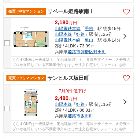
しているお店です♪住まいに関する事は何でも気...
リベール姫路駅南Ⅰ
売買 | 中古マンション
2,180
万
円
山陽電鉄本線
「
手柄
」駅 徒歩15分
山陽本線
「
姫路
」駅 徒歩25分
山陽電鉄本線
「
亀山
」駅 徒歩14分
2階 / 4LDK / 73.99㎡
兵庫県
姫路市
飾磨区野田町
くらすONEは一級建築士、宅地建物取引士、専属デザイナー、各分野の
プロが在籍している不動産仲介をはじめ注文住宅やリフォームにも特化
しているお店です♪住まいに関する事は何でも気...
サンヒルズ坂田町
売買 | 中古マンション
7月9日 値下げ
2,480
万
円
山陽本線
「
姫路
」駅 徒歩15分
2階 / 4LDK / 88.91㎡
兵庫県
姫路市
坂田町
くらすONEは一級建築士、宅地建物取引士、専属デザイナー、各分野の
プロが在籍している不動産仲介をはじめ注文住宅やリフォームにも特化
しているお店です♪住まいに関する事は何でも気...