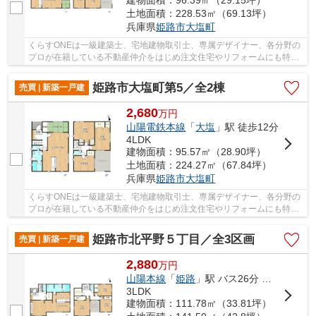
土地面積：228.53㎡（69.13坪）
兵庫県
姫路市
大塩町
くらすONEは一級建築士、宅地建物取引士、専属デザイナー、各分野の
プロが在籍している不動産仲介をはじめ注文住宅やリフォームにも特化
しているお店です♪住まいに関する事は何でも気...
姫路市大塩町第5／全2棟
売買 | 新築一戸建
2,680
万
円
山陽電鉄本線
「
大塩
」駅 徒歩12分
4LDK
建物面積：95.57㎡（28.90坪）
土地面積：224.27㎡（67.84坪）
兵庫県
姫路市
大塩町
くらすONEは一級建築士、宅地建物取引士、専属デザイナー、各分野の
プロが在籍している不動産仲介をはじめ注文住宅やリフォームにも特化
しているお店です♪住まいに関する事は何でも気...
姫路市北平野５丁目／全3区画
売買 | 新築一戸建
2,880
万
円
山陽本線
「
姫路
」駅 バス26分 「平野西口（兵庫県）」 停歩2分
3LDK
建物面積：111.78㎡（33.81坪）