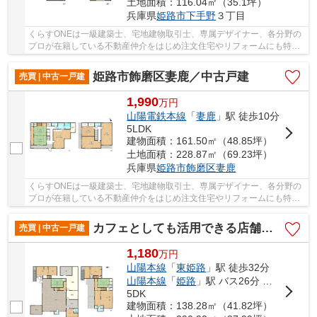
土地面積：116.04㎡（35.1坪）
兵庫県
姫路市
下手野
３丁目
くらすONEは一級建築士、宅地建物取引士、専属デザイナー、各分野の
プロが在籍している不動産仲介をはじめ注文住宅やリフォームにも特化
しているお店です♪住まいに関する事は何でも気...
姫路市飾磨区妻鹿／中古戸建
売買 | 中古一戸建
1,990
万
円
山陽電鉄本線
「
妻鹿
」駅 徒歩10分
5LDK
建物面積：161.50㎡（48.85坪）
土地面積：228.87㎡（69.23坪）
兵庫県
姫路市
飾磨区妻鹿
くらすONEは一級建築士、宅地建物取引士、専属デザイナー、各分野の
プロが在籍している不動産仲介をはじめ注文住宅やリフォームにも特化
しているお店です♪住まいに関する事は何でも気...
カフェとしても活用できる店舗併用住宅／姫路市四郷町東阿保
売買 | 中古一戸建
1,180
万
円
山陽本線
「
東姫路
」駅 徒歩32分
山陽本線
「
姫路
」駅 バス26分 「阿保橋南」 停歩13分
5DK
建物面積：138.28㎡（41.82坪）