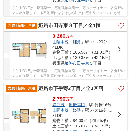
兵庫県
姫路市
北平野
５丁目
くらすONEは一級建築士、宅地建物取引士、専属デザイナー、各分野の
プロが在籍している不動産仲介をはじめ注文住宅やリフォームにも特化
しているお店です♪住まいに関する事は何でも気...
姫路市田寺東３丁目／全1棟
売買 | 新築一戸建
3,280
万
円
山陽本線
「
姫路
」駅 バス29分 「田寺東３丁目」 停歩4分
4LDK
建物面積：105.58㎡（31.93坪）
土地面積：139.35㎡（42.15坪）
兵庫県
姫路市
田寺東
３丁目
くらすONEは一級建築士、宅地建物取引士、専属デザイナー、各分野の
プロが在籍している不動産仲介をはじめ注文住宅やリフォームにも特化
しているお店です♪住まいに関する事は何でも気...
姫路市下手野3丁目／全3区画
売買 | 新築一戸建
2,790
万
円
姫新線
「
播磨高岡
」駅 徒歩16分
山陽本線
「
姫路
」駅 バス15分 「日赤病院前（姫路市）」 停歩2分
3LDK
建物面積：94.39㎡（28.55坪）
土地面積：115.01㎡（34.79坪）