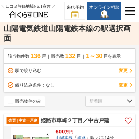
来店予約
オンライン相談
山陽電気鉄道山陽電鉄本線の駅選択画
面
136
132
1～30
該当物件数
戸
販売数
戸
戸を表示
駅で絞り込む
変更
変更
絞り込み条件：
なし
販売物件のみ
姫路市車崎２丁目／中古戸建
売買 | 中古一戸建
600
万
円
山陽本線
「
姫路
」駅 バス14分 「琴丘」 停歩5分