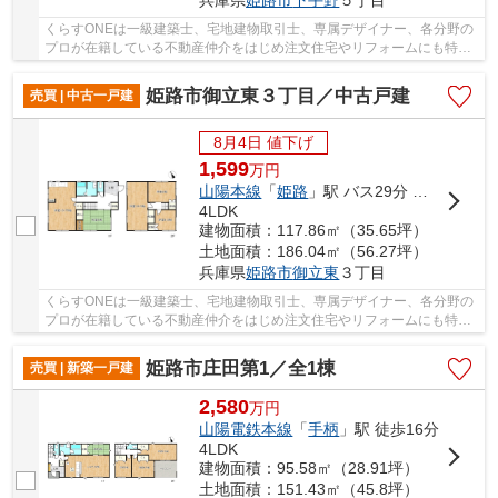
くらすONEは一級建築士、宅地建物取引士、専属デザイナー、各分野の
プロが在籍している不動産仲介をはじめ注文住宅やリフォームにも特化
しているお店です♪住まいに関する事は何でも気...
姫路市御立東３丁目／中古戸建
売買 | 中古一戸建
8月4日 値下げ
1,599
万
円
山陽本線
「
姫路
」駅 バス29分 「大池台」 停歩6分
4LDK
建物面積：117.86㎡（35.65坪）
土地面積：186.04㎡（56.27坪）
兵庫県
姫路市
御立東
３丁目
くらすONEは一級建築士、宅地建物取引士、専属デザイナー、各分野の
プロが在籍している不動産仲介をはじめ注文住宅やリフォームにも特化
しているお店です♪住まいに関する事は何でも気...
姫路市庄田第1／全1棟
売買 | 新築一戸建
2,580
万
円
山陽電鉄本線
「
手柄
」駅 徒歩16分
4LDK
建物面積：95.58㎡（28.91坪）
土地面積：151.43㎡（45.8坪）