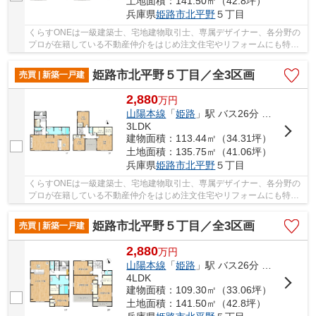
土地面積：141.50㎡（42.8坪）
兵庫県
姫路市
北平野
５丁目
くらすONEは一級建築士、宅地建物取引士、専属デザイナー、各分野の
プロが在籍している不動産仲介をはじめ注文住宅やリフォームにも特化
しているお店です♪住まいに関する事は何でも気...
姫路市北平野５丁目／全3区画
売買 | 新築一戸建
2,880
万
円
山陽本線
「
姫路
」駅 バス26分 「平野西口（兵庫県）」 停歩2分
3LDK
建物面積：113.44㎡（34.31坪）
土地面積：135.75㎡（41.06坪）
兵庫県
姫路市
北平野
５丁目
くらすONEは一級建築士、宅地建物取引士、専属デザイナー、各分野の
プロが在籍している不動産仲介をはじめ注文住宅やリフォームにも特化
しているお店です♪住まいに関する事は何でも気...
姫路市北平野５丁目／全3区画
売買 | 新築一戸建
2,880
万
円
山陽本線
「
姫路
」駅 バス26分 「平野西口（兵庫県）」 停歩2分
4LDK
建物面積：109.30㎡（33.06坪）
土地面積：141.50㎡（42.8坪）