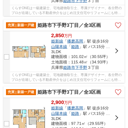
兵庫県
姫路市
下手野
３丁目
くらすONEは一級建築士、宅地建物取引士、専属デザイナー、各分野の
プロが在籍している不動産仲介をはじめ注文住宅やリフォームにも特化
しているお店です♪住まいに関する事は何でも気...
姫路市下手野3丁目／全3区画
売買 | 新築一戸建
2,850
万
円
姫新線
「
播磨高岡
」駅 徒歩16分
山陽本線
「
姫路
」駅 バス15分 「日赤病院前（姫路市）」 停歩2分
3LDK
建物面積：101.02㎡（30.55坪）
土地面積：115.48㎡（34.93坪）
兵庫県
姫路市
下手野
３丁目
くらすONEは一級建築士、宅地建物取引士、専属デザイナー、各分野の
プロが在籍している不動産仲介をはじめ注文住宅やリフォームにも特化
しているお店です♪住まいに関する事は何でも気...
姫路市下手野3丁目／全3区画
売買 | 新築一戸建
2,900
万
円
姫新線
「
播磨高岡
」駅 徒歩16分
山陽本線
「
姫路
」駅 バス15分 「日赤病院前（姫路市）」 停歩2分
3LDK
建物面積：97.71㎡（29.55坪）