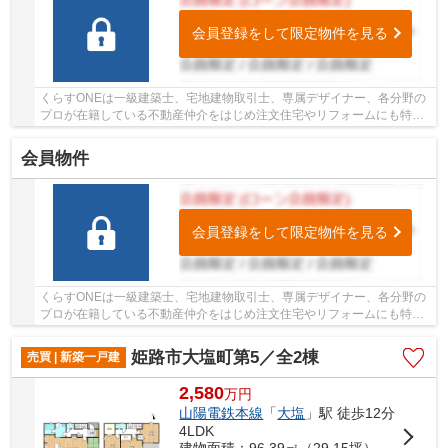
会員登録をして限定物件を見る
くらすONEは一級建築士、宅地建物取引士、専属デザイナー、各分野の
プロが在籍している不動産仲介をはじめ注文住宅やリフォームにも特化
しているお店です♪住まいに関する事は何でも気...
会員物件
会員登録をして限定物件を見る
くらすONEは一級建築士、宅地建物取引士、専属デザイナー、各分野の
プロが在籍している不動産仲介をはじめ注文住宅やリフォームにも特化
しているお店です♪住まいに関する事は何でも気...
姫路市大塩町第5／全2棟
売買 | 新築一戸建
2,580
万
円
山陽電鉄本線
「
大塩
」駅 徒歩12分
4LDK
建物面積：96.39㎡（29.15坪）