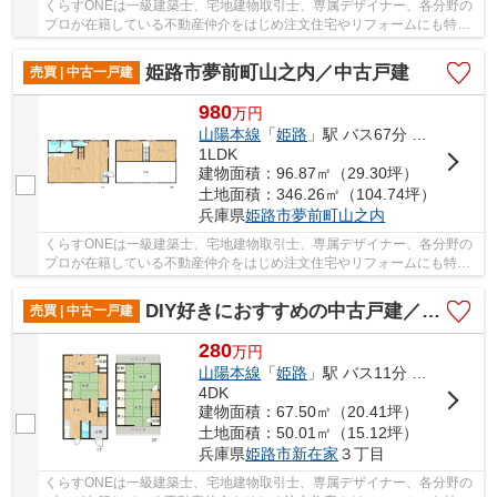
くらすONEは一級建築士、宅地建物取引士、専属デザイナー、各分野の
プロが在籍している不動産仲介をはじめ注文住宅やリフォームにも特化
しているお店です♪住まいに関する事は何でも気...
姫路市夢前町山之内／中古戸建
売買 | 中古一戸建
980
万
円
山陽本線
「
姫路
」駅 バス67分 「山之内」 停歩5分
1LDK
建物面積：96.87㎡（29.30坪）
土地面積：346.26㎡（104.74坪）
兵庫県
姫路市
夢前町山之内
くらすONEは一級建築士、宅地建物取引士、専属デザイナー、各分野の
プロが在籍している不動産仲介をはじめ注文住宅やリフォームにも特化
しているお店です♪住まいに関する事は何でも気...
DIY好きにおすすめの中古戸建／姫路市新在家3丁目
売買 | 中古一戸建
280
万
円
山陽本線
「
姫路
」駅 バス11分 「南八代」 停歩6分
4DK
建物面積：67.50㎡（20.41坪）
土地面積：50.01㎡（15.12坪）
兵庫県
姫路市
新在家
３丁目
くらすONEは一級建築士、宅地建物取引士、専属デザイナー、各分野の