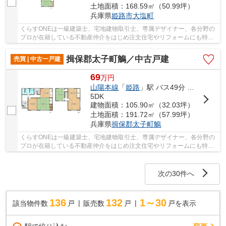
土地面積：168.59㎡（50.99坪）
兵庫県
姫路市
大塩町
くらすONEは一級建築士、宅地建物取引士、専属デザイナー、各分野の
プロが在籍している不動産仲介をはじめ注文住宅やリフォームにも特化
しているお店です♪住まいに関する事は何でも気...
揖保郡太子町鵤／中古戸建
売買 | 中古一戸建
69
万
円
山陽本線
「
姫路
」駅 バス49分 「福田（たつの市）」 停歩8分
5DK
建物面積：105.90㎡（32.03坪）
土地面積：191.72㎡（57.99坪）
兵庫県
揖保郡太子町
鵤
くらすONEは一級建築士、宅地建物取引士、専属デザイナー、各分野の
プロが在籍している不動産仲介をはじめ注文住宅やリフォームにも特化
しているお店です♪住まいに関する事は何でも気...
次の30件へ
136
132
1～30
該当物件数
戸
販売数
戸
戸を表示