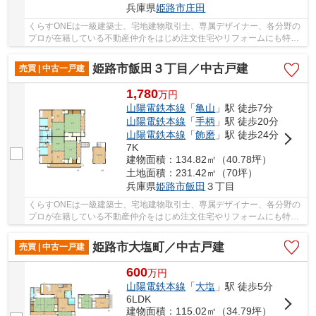
兵庫県
姫路市
庄田
くらすONEは一級建築士、宅地建物取引士、専属デザイナー、各分野の
プロが在籍している不動産仲介をはじめ注文住宅やリフォームにも特化
しているお店です♪住まいに関する事は何でも気...
姫路市飯田３丁目／中古戸建
売買 | 中古一戸建
1,780
万
円
山陽電鉄本線
「
亀山
」駅 徒歩7分
山陽電鉄本線
「
手柄
」駅 徒歩20分
山陽電鉄本線
「
飾磨
」駅 徒歩24分
7K
建物面積：134.82㎡（40.78坪）
土地面積：231.42㎡（70坪）
兵庫県
姫路市
飯田
３丁目
くらすONEは一級建築士、宅地建物取引士、専属デザイナー、各分野の
プロが在籍している不動産仲介をはじめ注文住宅やリフォームにも特化
しているお店です♪住まいに関する事は何でも気...
姫路市大塩町／中古戸建
売買 | 中古一戸建
600
万
円
山陽電鉄本線
「
大塩
」駅 徒歩5分
6LDK
建物面積：115.02㎡（34.79坪）