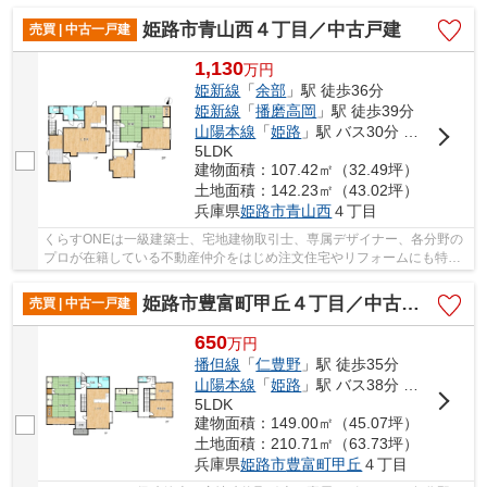
しているお店です♪住まいに関する事は何でも気...
姫路市青山西４丁目／中古戸建
売買 | 中古一戸建
1,130
万
円
姫新線
「
余部
」駅 徒歩36分
姫新線
「
播磨高岡
」駅 徒歩39分
山陽本線
「
姫路
」駅 バス30分 「青山西」 停歩3分
5LDK
建物面積：107.42㎡（32.49坪）
土地面積：142.23㎡（43.02坪）
兵庫県
姫路市
青山西
４丁目
くらすONEは一級建築士、宅地建物取引士、専属デザイナー、各分野の
プロが在籍している不動産仲介をはじめ注文住宅やリフォームにも特化
しているお店です♪住まいに関する事は何でも気...
姫路市豊富町甲丘４丁目／中古戸建
売買 | 中古一戸建
650
万
円
播但線
「
仁豊野
」駅 徒歩35分
山陽本線
「
姫路
」駅 バス38分 「江鮒団地」 停歩4分
5LDK
建物面積：149.00㎡（45.07坪）
土地面積：210.71㎡（63.73坪）
兵庫県
姫路市
豊富町甲丘
４丁目