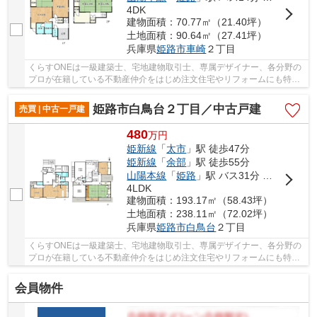
4DK
建物面積：70.77㎡（21.40坪）
土地面積：90.64㎡（27.41坪）
兵庫県
姫路市
車崎
２丁目
くらすONEは一級建築士、宅地建物取引士、専属デザイナー、各分野の
プロが在籍している不動産仲介をはじめ注文住宅やリフォームにも特化
しているお店です♪住まいに関する事は何でも気...
姫路市白鳥台２丁目／中古戸建
売買 | 中古一戸建
480
万
円
姫新線
「
太市
」駅 徒歩47分
姫新線
「
余部
」駅 徒歩55分
山陽本線
「
姫路
」駅 バス31分 「白鳥台３丁目」 停歩7分
4LDK
建物面積：193.17㎡（58.43坪）
土地面積：238.11㎡（72.02坪）
兵庫県
姫路市
白鳥台
２丁目
くらすONEは一級建築士、宅地建物取引士、専属デザイナー、各分野の
プロが在籍している不動産仲介をはじめ注文住宅やリフォームにも特化
しているお店です♪住まいに関する事は何でも気...
会員物件