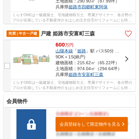
土地面積：290.90㎡（87.99坪）
兵庫県
姫路市
四郷町東阿保
くらすONEは一級建築士、宅地建物取引士、専属デザイナー、各分野の
プロが在籍している不動産仲介をはじめ注文住宅やリフォームにも特化
しているお店です♪住まいに関する事は何でも気...
戸建 姫路市安富町三森
売買 | 中古一戸建
600
万
円
山陽本線
「
姫路
」駅 バス50分 「うすづく」 停歩2分
9DK＋1S(納戸)
建物面積：215.62㎡（65.22坪）
土地面積：974.04㎡（294.64坪）
兵庫県
姫路市
安富町三森
くらすONEは一級建築士、宅地建物取引士、専属デザイナー、各分野の
プロが在籍している不動産仲介をはじめ注文住宅やリフォームにも特化
しているお店です♪住まいに関する事は何でも気...
会員物件
会員登録をして限定物件を見る