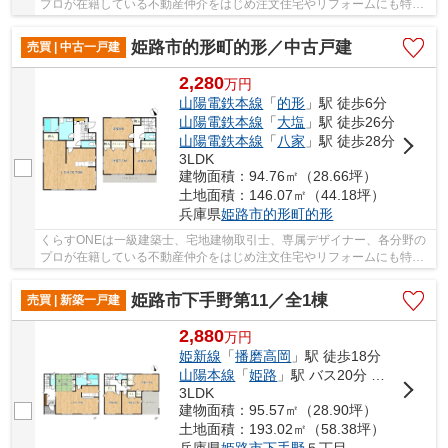
プロが在籍している不動産仲介をはじめ注文住宅やリフォームにも特化
しているお店です♪住まいに関する事は何でも気...
姫路市的形町的形／中古戸建
売買 | 中古一戸建
2,280
万
円
山陽電鉄本線
「
的形
」駅 徒歩6分
山陽電鉄本線
「
大塩
」駅 徒歩26分
山陽電鉄本線
「
八家
」駅 徒歩28分
3LDK
建物面積：94.76㎡（28.66坪）
土地面積：146.07㎡（44.18坪）
兵庫県
姫路市
的形町的形
くらすONEは一級建築士、宅地建物取引士、専属デザイナー、各分野の
プロが在籍している不動産仲介をはじめ注文住宅やリフォームにも特化
しているお店です♪住まいに関する事は何でも気...
姫路市下手野第11／全1棟
売買 | 新築一戸建
2,880
万
円
姫新線
「
播磨高岡
」駅 徒歩18分
山陽本線
「
姫路
」駅 バス20分 「県営住宅前（兵庫県）」 停歩9分
3LDK
建物面積：95.57㎡（28.90坪）
土地面積：193.02㎡（58.38坪）
兵庫県
姫路市
下手野
５丁目