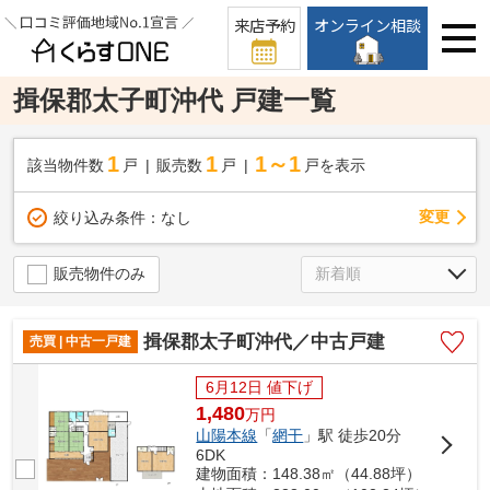
来店予約
オンライン相談
揖保郡太子町沖代 戸建一覧
1
1
1～1
該当物件数
戸
販売数
戸
戸を表示
変更
絞り込み条件：
なし
販売物件のみ
揖保郡太子町沖代／中古戸建
売買 | 中古一戸建
6月12日 値下げ
1,480
万
円
山陽本線
「
網干
」駅 徒歩20分
6DK
建物面積：148.38㎡（44.88坪）