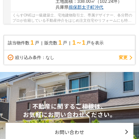
土地面積：338.00㎡（102.24坪）
兵庫県
揖保郡太子町
沖代
くらすONEは一級建築士、宅地建物取引士、専属デザイナー、各分野の
プロが在籍している不動産仲介をはじめ注文住宅やリフォームにも特化
しているお店です♪住まいに関する事は何でも気...
1
1
1～1
該当物件数
戸
販売数
戸
戸を表示
変更
絞り込み条件：
なし
不動産に関するご相談は、
お気軽にお問い合わせください。
お問い合わせ