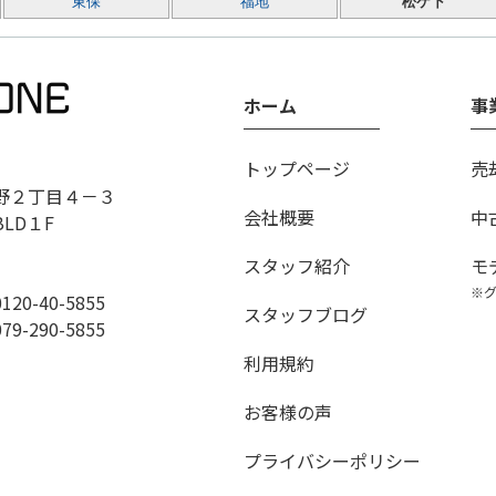
東保
福地
松ケ下
ホーム
事
トップページ
売
野２丁目４－３
会社概要
中
BLD１F
スタッフ紹介
モ
※
0-40-5855
スタッフブログ
290-5855
利用規約
お客様の声
プライバシーポリシー