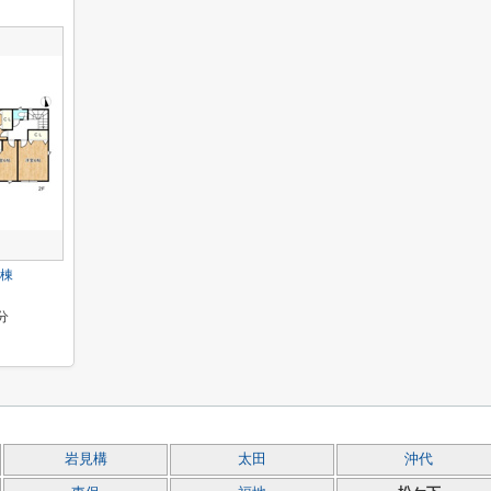
3棟
分
岩見構
太田
沖代