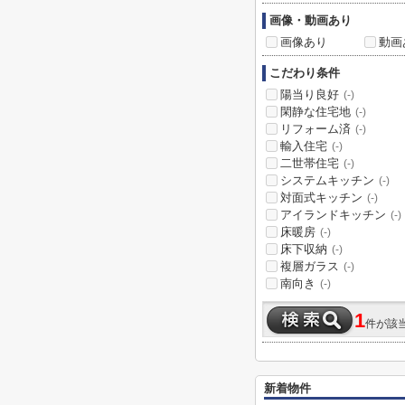
画像・動画あり
画像あり
動画
こだわり条件
陽当り良好
(-)
閑静な住宅地
(-)
リフォーム済
(-)
輸入住宅
(-)
二世帯住宅
(-)
システムキッチン
(-)
対面式キッチン
(-)
アイランドキッチン
(-)
床暖房
(-)
床下収納
(-)
複層ガラス
(-)
南向き
(-)
1
件が該
新着物件