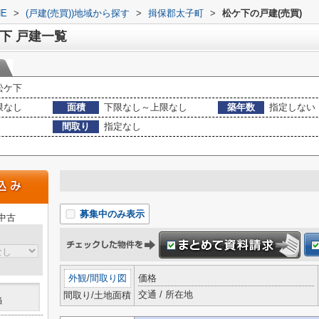
E
>
(戸建(売買))地域から探す
>
揖保郡太子町
>
松ケ下の戸建(売買)
下 戸建一覧
松ケ下
限なし
面積
下限なし～上限なし
築年数
指定しない
間取り
指定なし
募集中のみ表示
中古
外観
/
間取り図
価格
交通 / 所在地
間取り/土地面積
当