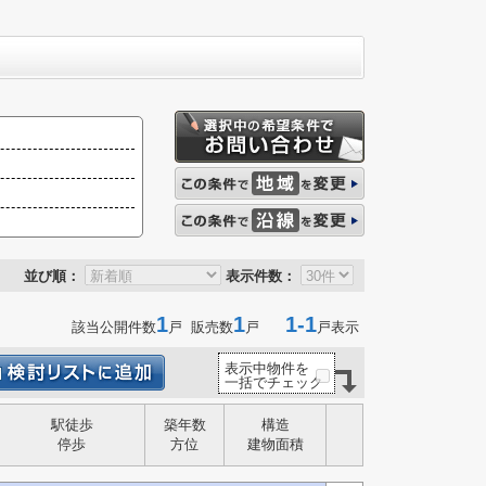
並び順：
表示件数：
1
1
1-1
該当公開件数
戸 販売数
戸
戸表示
表示中物件を
一括でチェック
駅徒歩
築年数
構造
停歩
方位
建物面積