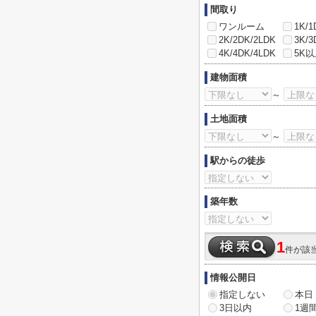
間取り
ワンルーム
1K/1
2K/2DK/2LDK
3K/3
4K/4DK/4LDK
5K
建物面積
～
土地面積
～
駅からの徒歩
築年数
1
件が該
情報公開日
指定しない
本日
3日以内
1週