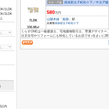
揖保郡太子町松ケ下／中古戸建
中古一戸建
DK/1LDK
580
万円
DK/3LDK
以上
山陽本線
「
姫路
」駅
7LDK
兵庫県
揖保郡太子町
松ケ下
330.88㎡
くらすONEは一級建築士、宅地建物取引士、専属デザイナー
注文住宅やリフォームにも特化しているお店です♪住まいに関す
当
間以内