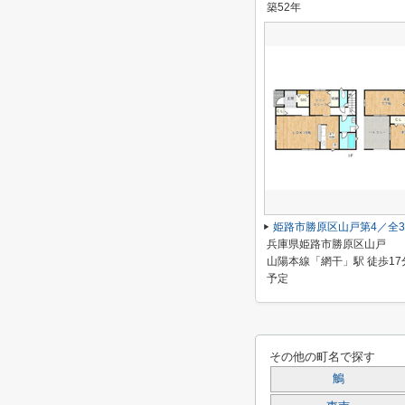
築52年
姫路市勝原区山戸第4／全
兵庫県姫路市勝原区山戸
山陽本線「網干」駅 徒歩17
予定
その他の町名で探す
鵤