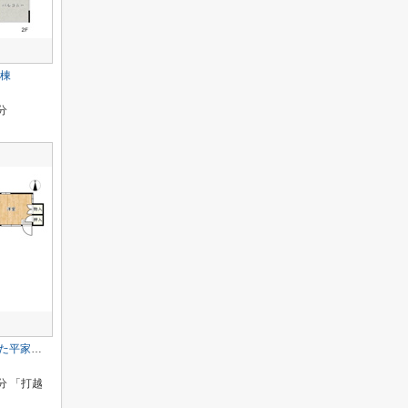
3棟
分
庭・駐車スペースが広々した平家住宅／姫路市刀出
分 「打越