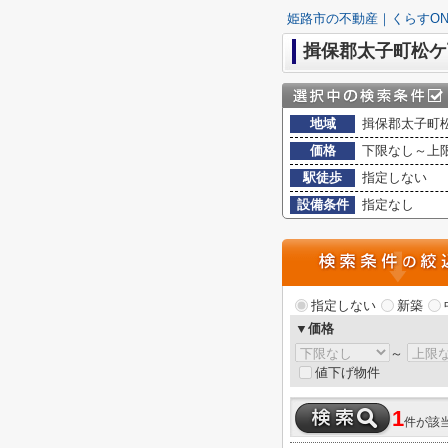
姫路市の不動産｜くらすON
揖保郡太子町松ケ
地域
揖保郡太子町
価格
下限なし～上
駅徒歩
指定しない
設備条件
指定なし
指定しない
新築
▼価格
～
値下げ物件
1
件が該