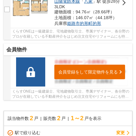
山陽電鉄本線
「
八家
」駅 徒歩28分
3LDK
建物面積：94.76㎡（28.66坪）
土地面積：146.07㎡（44.18坪）
兵庫県
姫路市
的形町的形
くらすONEは一級建築士、宅地建物取引士、専属デザイナー、各分野の
プロが在籍している不動産仲介をはじめ注文住宅やリフォームにも特化
しているお店です♪住まいに関する事は何でも気...
会員物件
会員登録をして限定物件を見る
くらすONEは一級建築士、宅地建物取引士、専属デザイナー、各分野の
プロが在籍している不動産仲介をはじめ注文住宅やリフォームにも特化
しているお店です♪住まいに関する事は何でも気...
2
2
1～2
該当物件数
戸
販売数
戸
戸を表示
駅で絞り込む
変更