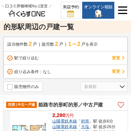
来店予約
オンライン相談
的形駅周辺の戸建一覧
2
2
1～2
該当物件数
戸
販売数
戸
戸を表示
駅で絞り込む
変更
変更
絞り込み条件：
なし
販売物件のみ
姫路市的形町的形／中古戸建
売買 | 中古一戸建
2,280
万
円
山陽電鉄本線
「
的形
」駅 徒歩6分
山陽電鉄本線
「
大塩
」駅 徒歩26分