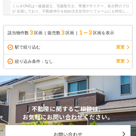
くらすONEは一級建築士、宅建取引士、専属デザイナー、各分野のプロ
が 在籍しており、不動産仲介を始め注文住宅やリフォームにも特化して
いるお店です♪ 姫路市・たつの市周辺の住まい...
3
3
1～3
該当物件数
区画
販売数
区画
区画を表示
駅で絞り込む
変更
変更
絞り込み条件：
なし
不動産に関するご相談は、
お気軽にお問い合わせください。
お問い合わせ