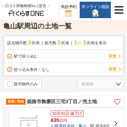
来店予約
オンライン相談
亀山駅周辺の土地一覧
3
3
1～3
該当物件数
区画
販売数
区画
区画を表示
駅で絞り込む
変更
変更
絞り込み条件：
なし
販売物件のみ
姫路市飾磨区三宅3丁目／売土地
売買 | 売地
10月31日 値下げ
635
万
円
山陽電鉄本線
「
亀山
」駅 徒歩8分