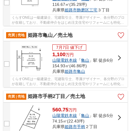
116.67㎡(35.29坪)
兵庫県
姫路市
飾磨区三宅
３丁目
くらすONEは一級建築士、宅建取引士、専属デザイナー、各分野のプロ
が在籍しており、不動産仲介をはじめ注文住宅やリフォームにも特化し
ているお店です♪姫路市・たつの市周辺の住まい...
姫路市亀山／売土地
売買 | 売地
7月7日 値下げ
1,100
万
円
山陽電鉄本線
「
亀山
」駅 徒歩6分
154.93㎡(46.86坪)
兵庫県
姫路市
亀山
くらすONEは一級建築士、宅建取引士、専属デザイナー、各分野のプロ
が在籍しており、不動産仲介をはじめ注文住宅やリフォームにも特化し
ているお店です♪姫路市・たつの市周辺の住まい...
姫路市手柄2丁目／売土地
売買 | 売地
560.75
万
円
山陽電鉄本線
「
亀山
」駅 徒歩5分
74.15㎡(22.43坪)
兵庫県
姫路市
手柄
２丁目