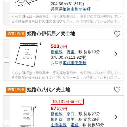
204.36㎡(61.81坪)
兵庫県
姫路市
梅ケ谷町
くらすONEは一級建築士、宅地建物取引士、各分野のプロが在籍してい
る不動産仲介をはじめ注文住宅やリフォームにも特化しているお店です♪
現在、グループ会社で建築まで考えて頂けるお...
姫路市伊伝居／売土地
売買 | 売地
500
万
円
播但線
「
野里
」駅 徒歩13分
370.00㎡(111.92坪)
兵庫県
姫路市
伊伝居
くらすONEは一級建築士、宅地建物取引士、各分野のプロが在籍してい
る不動産仲介をはじめ注文住宅やリフォームにも特化しているお店です♪
現在、グループ会社で建築まで考えて頂けるお...
姫路市八代／売土地
売買 | 売地
10月31日 値下げ
871
万
円
播但線
「
京口
」駅 徒歩27分
播但線
「
野里
」駅 徒歩29分
山陽本線
「
姫路
」駅 徒歩33分