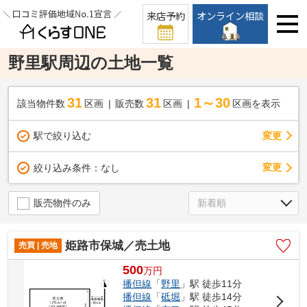
来店予約
オンライン相談
野里駅周辺の土地一覧
31
31
1～30
該当物件数
区画
販売数
区画
区画を表示
駅で絞り込む
変更
変更
絞り込み条件：
なし
販売物件のみ
姫路市保城／売土地
売買 | 売地
500
万
円
播但線
「
野里
」駅 徒歩11分
播但線
「
砥堀
」駅 徒歩14分