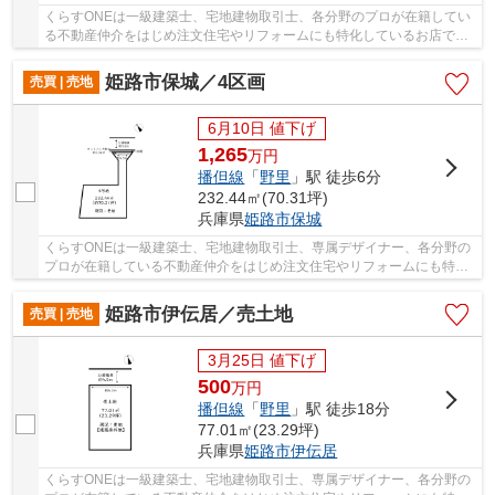
くらすONEは一級建築士、宅地建物取引士、各分野のプロが在籍してい
る不動産仲介をはじめ注文住宅やリフォームにも特化しているお店です♪
現在、グループ会社で建築まで考えて頂けるお...
姫路市保城／4区画
売買 | 売地
6月10日 値下げ
1,265
万
円
播但線
「
野里
」駅 徒歩6分
232.44㎡(70.31坪)
兵庫県
姫路市
保城
くらすONEは一級建築士、宅地建物取引士、専属デザイナー、各分野の
プロが在籍している不動産仲介をはじめ注文住宅やリフォームにも特化
しているお店です♪住まいに関する事は何でも気...
姫路市伊伝居／売土地
売買 | 売地
3月25日 値下げ
500
万
円
播但線
「
野里
」駅 徒歩18分
77.01㎡(23.29坪)
兵庫県
姫路市
伊伝居
くらすONEは一級建築士、宅地建物取引士、専属デザイナー、各分野の