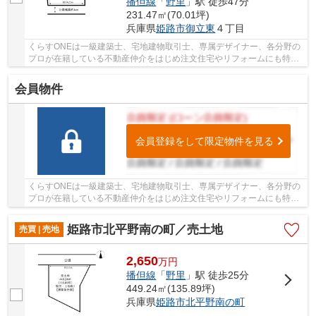
播但線
「
野里
」駅 徒歩47分
231.47㎡(70.01坪)
兵庫県
姫路市
御立東
４丁目
くらすONEは一級建築士、宅地建物取引士、専属デザイナー、各分野の
プロが在籍している不動産仲介をはじめ注文住宅やリフォームにも特化
しているお店です♪住まいに関する事は何でも気...
会員物件
会員登録をして限定物件を見る
くらすONEは一級建築士、宅地建物取引士、専属デザイナー、各分野の
プロが在籍している不動産仲介をはじめ注文住宅やリフォームにも特化
しているお店です♪住まいに関する事は何でも気...
姫路市北平野南の町／売土地
売買 | 売地
2,650
万
円
播但線
「
野里
」駅 徒歩25分
449.24㎡(135.89坪)
兵庫県
姫路市
北平野南の町