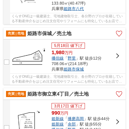
133.80㎡(40.47坪)
兵庫県
姫路市
八代
くらすONEは一級建築士、宅地建物取引士、各分野のプロが在籍してい
る不動産仲介をはじめ注文住宅やリフォームにも特化しているお店です♪
現在、グループ会社で建築まで考えて頂けるお...
姫路市保城／売土地
売買 | 売地
5月18日 値下げ
1,980
万
円
播但線
「
野里
」駅 徒歩12分
708.06㎡(214.18坪)
兵庫県
姫路市
保城
くらすONEは一級建築士、宅地建物取引士、各分野のプロが在籍してい
る不動産仲介をはじめ注文住宅やリフォームにも特化しているお店です♪
現在、グループ会社で建築まで考えて頂けるお...
姫路市御立東4丁目／売土地
売買 | 売地
3月17日 値下げ
990
万
円
姫新線
「
播磨高岡
」駅 徒歩44分
姫新線
「
余部
」駅 徒歩55分