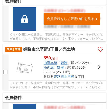
会員物件
会員登録をして限定物件を見る
くらすONEは一級建築士、宅建取引士、専属デザイナー、各分野のプロ
が在籍しており、不動産仲介をはじめ注文住宅やリフォームにも特化し
ているお店です♪姫路市・たつの市周辺の住まい...
姫路市北平野3丁目／売土地
売買 | 売地
550
万
円
山陽本線
「
姫路
」駅 バス22分 「平野西口」 停歩2分
播但線
「
野里
」駅 徒歩30分
82.65㎡(25.00坪)
兵庫県
姫路市
北平野
３丁目
くらすONEは一級建築士、宅建取引士、専属デザイナー、各分野のプロ
が在籍しており、不動産仲介をはじめ注文住宅やリフォームにも特化し
ているお店です♪姫路市・たつの市周辺の住まい...
会員物件