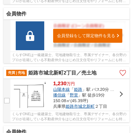
プロが在籍している不動産仲介をはじめ注文住宅やリフォームにも特化
しているお店です♪住まいに関する事は何でも気...
会員物件
会員登録をして限定物件を見る
くらすONEは一級建築士、宅地建物取引士、専属デザイナー、各分野の
プロが在籍している不動産仲介をはじめ注文住宅やリフォームにも特化
しているお店です♪住まいに関する事は何でも気...
姫路市城北新町2丁目／売土地
売買 | 売地
1,230
万
円
山陽本線
「
姫路
」駅 バス20分 「峰南町」 停歩1分
播但線
「
野里
」駅 徒歩19分
150.08㎡(45.39坪)
兵庫県
姫路市
城北新町
２丁目
くらすONEは一級建築士、宅地建物取引士、専属デザイナー、各分野の
プロが在籍している不動産仲介をはじめ注文住宅やリフォームにも特化
しているお店です♪住まいに関する事は何でも気...
会員物件