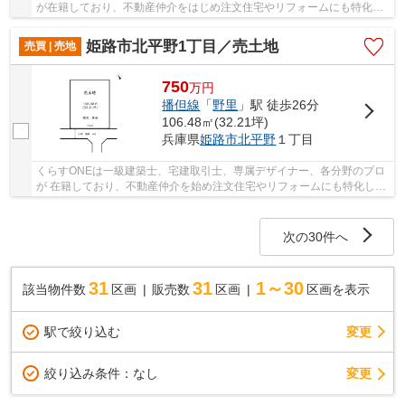
が在籍しており、不動産仲介をはじめ注文住宅やリフォームにも特化し
ているお店です♪姫路市・たつの市周辺の住まい...
姫路市北平野1丁目／売土地
売買 | 売地
750
万
円
播但線
「
野里
」駅 徒歩26分
106.48㎡(32.21坪)
兵庫県
姫路市
北平野
１丁目
くらすONEは一級建築士、宅建取引士、専属デザイナー、各分野のプロ
が 在籍しており、不動産仲介を始め注文住宅やリフォームにも特化して
いるお店です♪ 姫路市・たつの市周辺の住まい...
次の30件へ
31
31
1～30
該当物件数
区画
販売数
区画
区画を表示
駅で絞り込む
変更
変更
絞り込み条件：
なし