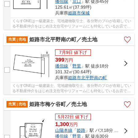
播但線
「
京口
」駅 徒歩45分
125.61㎡(37.99坪)
兵庫県
姫路市
保城
くらすONEは一級建築士、宅地建物取引士、各分野のプロが在籍してい
る不動産仲介をはじめ注文住宅やリフォームにも特化しているお店です♪
現在、グループ会社で建築まで考えて頂けるお...
姫路市北平野南の町／売土地
売買 | 売地
7月9日 値下げ
399
万
円
播但線
「
野里
」駅 徒歩18分
101.32㎡(30.64坪)
兵庫県
姫路市
北平野南の町
くらすONEは一級建築士、宅地建物取引士、各分野のプロが在籍してい
る不動産仲介をはじめ注文住宅やリフォームにも特化しているお店です♪
現在、グループ会社で建築まで考えて頂けるお...
姫路市梅ケ谷町／売土地
売買 | 売地
5月22日 値下げ
1,300
万
円
山陽本線
「
姫路
」駅 バス18分 「平野南口（兵庫県）」 停歩11分
播但線
「
野里
」駅 徒歩30分