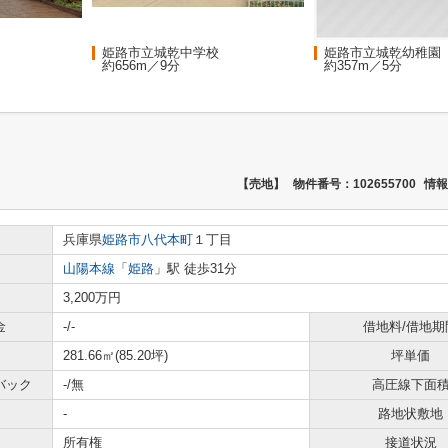
姫路市立城乾中学校
姫路市立城乾幼稚園
約656m／9分
約357m／5分
【売地】
物件番号：102655700
情報
兵庫県
姫路市
八代本町
１丁目
山陽本線
「
姫路
」駅 徒歩31分
3,200万円
金
-/-
借地料/借地期
281.66㎡(85.20坪)
坪単価
バック
-/無
高圧線下面
-
路地状敷地
所有権
接道状況