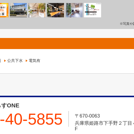
※写真や
道
公共下水
電気有
すONE
-40-5855
〒670-0063
兵庫県姫路市下手野２丁目４－
F