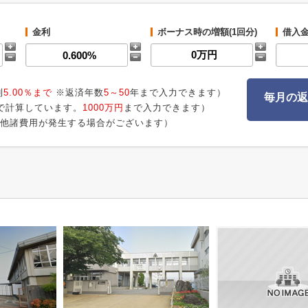
金利
ボーナス時の増額(1回分)
借入
利
5.00％まで
※返済年数
5～50
年まで入力できます）
毎月の返
で計算しています。
1000万円
まで入力できます）
他諸費用が発生する場合がございます）