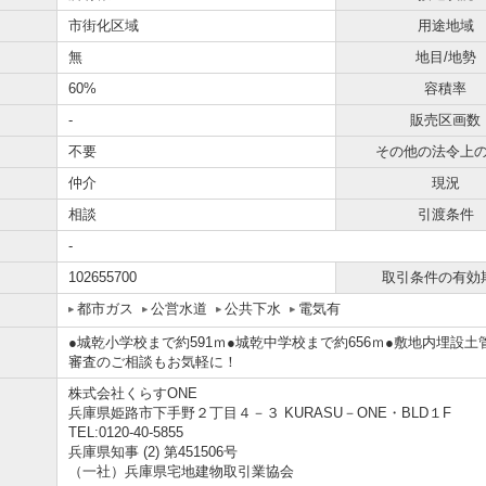
市街化区域
用途地域
無
地目/地勢
60%
容積率
-
販売区画数
不要
その他の法令上
仲介
現況
相談
引渡条件
-
102655700
取引条件の有効
都市ガス
公営水道
公共下水
電気有
●城乾小学校まで約591ｍ●城乾中学校まで約656ｍ●敷地内埋
審査のご相談もお気軽に！
株式会社くらすONE
兵庫県姫路市下手野２丁目４－３ KURASU－ONE・BLD１F
TEL:0120-40-5855
兵庫県知事 (2) 第451506号
（一社）兵庫県宅地建物取引業協会