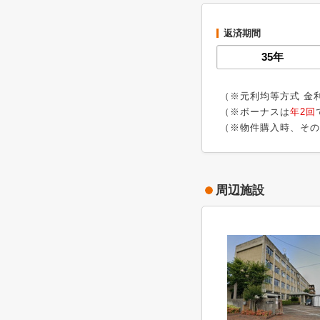
返済期間
（※元利均等方式 金
（※ボーナスは
年2回
（※物件購入時、その
周辺施設