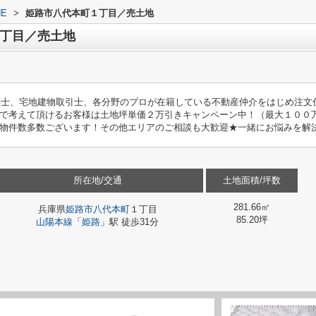
E
>
姫路市八代本町１丁目／売土地
丁目／売土地
築士、宅地建物取引士、各分野のプロが在籍している不動産仲介をはじめ注文
で考えて頂けるお客様は土地坪単価２万引きキャンペーン中！（最大１００
物件数多数ございます！その他エリアのご相談も大歓迎★一緒にお悩みを解
所在地/交通
土地面積/坪数
281.66㎡
兵庫県
姫路市
八代本町
１丁目
85.20坪
山陽本線
「
姫路
」駅 徒歩31分