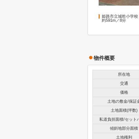
姫路市立城乾小学校
約591m／8分
物件概要
所在地
交通
価格
土地の敷金/保証
土地面積(坪数)
私道負担面積/セット
傾斜地部分面積
土地権利