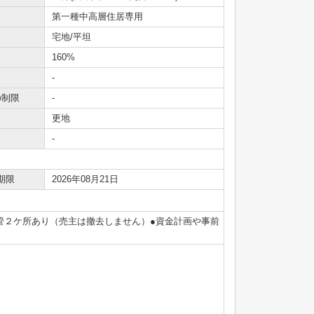
第一種中高層住居専用
宅地/平坦
160%
-
の制限
-
更地
-
期限
2026年08月21日
設土管２ケ所あり（売主は撤去しません）●資金計画や事前