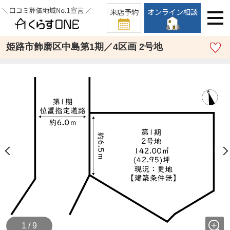
来店予約
オンライン相談
姫路市飾磨区中島第1期／4区画 2号地
1 / 9