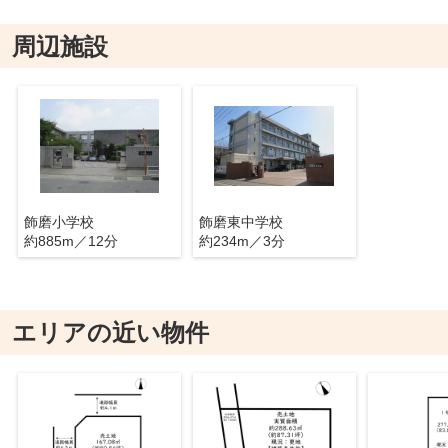
周辺施設
飾磨小学校
飾磨東中学校
約885m／12分
約234m／3分
エリアの近い物件