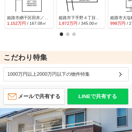
姫路市網干区田井／売土地
姫路市下手野４丁目／売土地
姫路市大塩
1,152
万
円
/ 167.08㎡
1,872
万
円
/ 345.00㎡
998
万
円
/ 
こだわり特集
1000万円以上2000万円以下の物件特集
メールで共有する
LINEで共有する