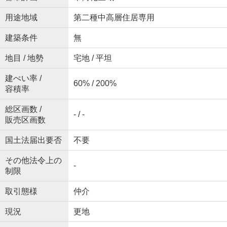
用途地域
第二種中高層住居専用
建築条件
無
地目 / 地勢
宅地 / 平坦
建ぺい率 /
60% / 200%
容積率
総区画数 /
- / -
販売区画数
国土法届出要否
不要
その他法令上の
-
制限
取引態様
仲介
現況
更地