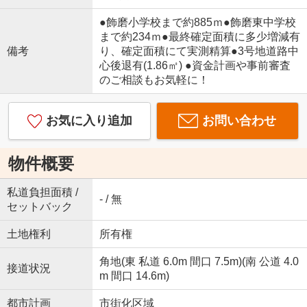
●飾磨小学校まで約885ｍ●飾磨東中学校
まで約234ｍ●最終確定面積に多少増減有
備考
り、確定面積にて実測精算●3号地道路中
心後退有(1.86㎡) ●資金計画や事前審査
のご相談もお気軽に！
お気に入り追加
お問い合わせ
物件概要
私道負担面積 /
- / 無
セットバック
土地権利
所有権
角地(東 私道 6.0m 間口 7.5m)(南 公道 4.0
接道状況
m 間口 14.6m)
都市計画
市街化区域