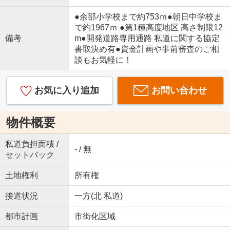
●余部小学校まで約753ｍ●朝日中学校ま
で約1967ｍ ●第1種高度地区 高さ制限12
備考
m●開発道路専用通路 私道に関する協定
書取決め有●資金計画や事前審査のご相
談もお気軽に！
お気に入り追加
お問い合わせ
物件概要
私道負担面積 /
- / 無
セットバック
土地権利
所有権
接道状況
一方(北 私道)
都市計画
市街化区域