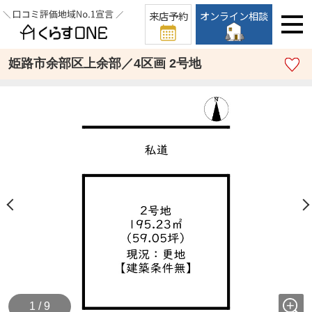
来店予約
オンライン相談
姫路市余部区上余部／4区画 2号地
1 / 9