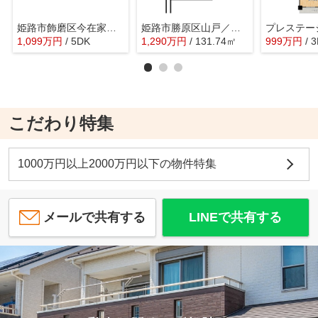
姫路市飾磨区今在家／中古戸建
姫路市勝原区山戸／売土地
1,099
万
円
/ 5DK
1,290
万
円
/ 131.74㎡
999
万
円
/ 
こだわり特集
1000万円以上2000万円以下の物件特集
メールで共有する
LINEで共有する