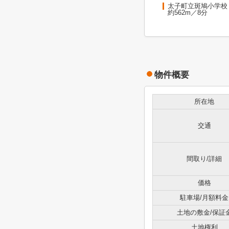
太子町立斑鳩小学校
約562m／8分
物件概要
所在地
交通
間取り/詳細
価格
駐車場/月額料金
土地の敷金/保証
土地権利