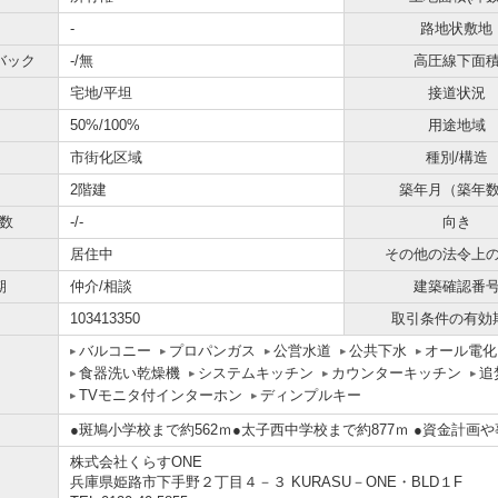
-
路地状敷地
バック
-/無
高圧線下面
宅地/平坦
接道状況
50%/100%
用途地域
市街化区域
種別/構造
2階建
築年月（築年
数
-/-
向き
居住中
その他の法令上
期
仲介/相談
建築確認番
103413350
取引条件の有効
バルコニー
プロパンガス
公営水道
公共下水
オール電化
食器洗い乾燥機
システムキッチン
カウンターキッチン
追
TVモニタ付インターホン
ディンプルキー
●斑鳩小学校まで約562ｍ●太子西中学校まで約877ｍ ●資金計
株式会社くらすONE
兵庫県姫路市下手野２丁目４－３ KURASU－ONE・BLD１F