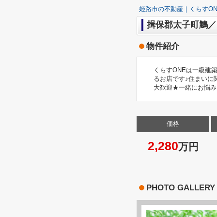
姫路市の不動産｜くらすON
揖保郡太子町鵤／
物件紹介
くらすONEは一級建
るお店です♪住まいに
大歓迎★一緒にお悩み
価格
2,280
万円
PHOTO GALLERY