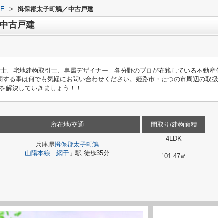
E
>
揖保郡太子町鵤／中古戸建
中古戸建
築士、宅地建物取引士、専属デザイナー、各分野のプロが在籍している不動産
関する事は何でも気軽にお問い合わせください。姫路市・たつの市周辺の取
を解決していきましょう！！
所在地/交通
間取り/建物面積
4LDK
兵庫県
揖保郡太子町
鵤
山陽本線
「
網干
」駅 徒歩35分
101.47㎡