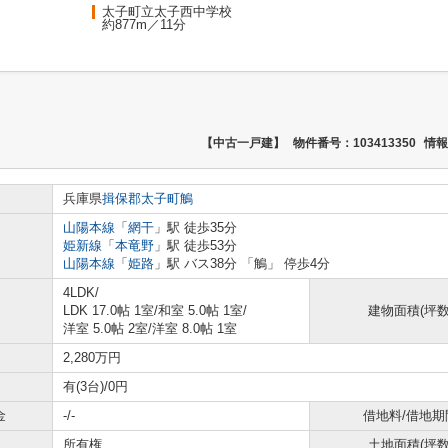
太子町立太子西中学校
約877m／11分
【中古一戸建】
物件番号：103413350
情報
兵庫県
揖保郡太子町
鵤
山陽本線
「
網干
」駅 徒歩35分
姫新線
「
本竜野
」駅 徒歩53分
山陽本線
「
姫路
」駅 バス38分 「鵤」 停歩4分
4LDK/
LDK 17.0帖 1室
/
和室 5.0帖 1室
/
建物面積(坪数
洋室 5.0帖 2室
/
洋室 8.0帖 1室
2,280万円
有(3台)/0円
金
-/-
借地料/借地期
所有権
土地面積(坪数