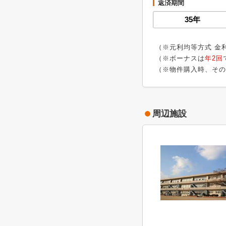
返済期間
（※元利均等方式 金
（※ボーナスは
年2回
（※物件購入時、その
周辺施設