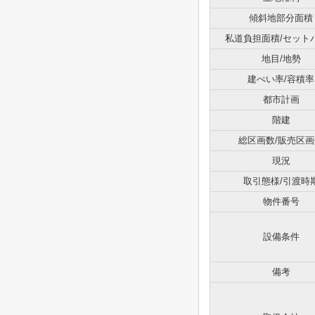
傾斜地部分面積
私道負担面積/セット
地目/地勢
建ぺい率/容積率
都市計画
階建
総区画数/販売区画
現況
取引態様/引渡時
物件番号
設備条件
備考