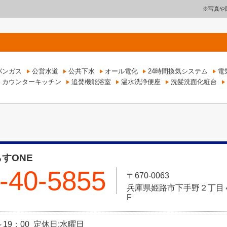
※写真や
パンガス
公営水道
公共下水
オール電化
24時間換気システム
電
カウンターキッチン
追焚機能浴室
温水洗浄便座
洗髪洗面化粧台
すONE
-40-5855
〒670-0063
兵庫県姫路市下手野２丁目４－
F
～19：00 定休日:水曜日