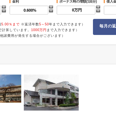
金利
ボーナス時の増額(1回分)
借入
利
5.00％まで
※返済年数
5～50
年まで入力できます）
毎月の返
で計算しています。
1000万円
まで入力できます）
他諸費用が発生する場合がございます）