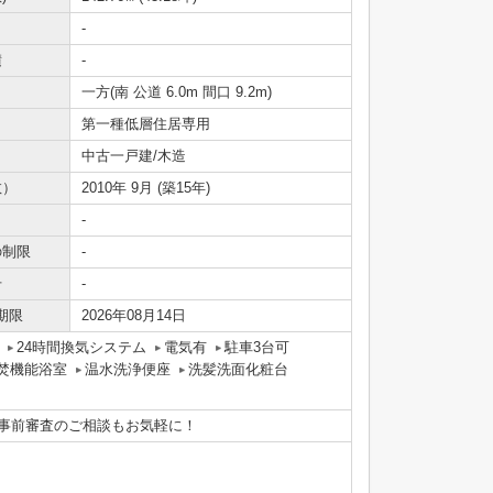
-
積
-
一方(南 公道 6.0m 間口 9.2m)
第一種低層住居専用
中古一戸建/木造
数）
2010年 9月 (築15年)
-
の制限
-
号
-
期限
2026年08月14日
24時間換気システム
電気有
駐車3台可
焚機能浴室
温水洗浄便座
洗髪洗面化粧台
画や事前審査のご相談もお気軽に！