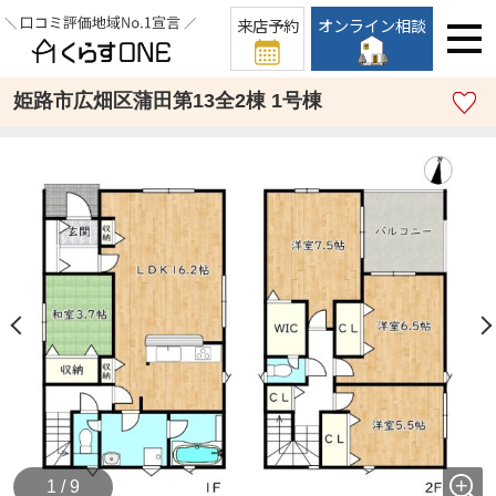
来店予約
オンライン相談
姫路市広畑区蒲田第13全2棟 1号棟
1 / 9