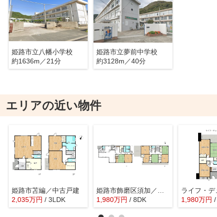
姫路市立八幡小学校
姫路市立夢前中学校
約1636m／21分
約3128m／40分
エリアの近い物件
姫路市苫編／中古戸建
姫路市飾磨区須加／中古戸建
ライフ・デ
2,035
万
円
/ 3LDK
1,980
万
円
/ 8DK
1,980
万
円