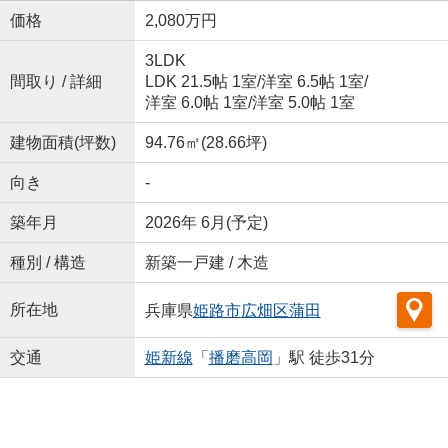
価格
2,080万円
3LDK
間取り / 詳細
LDK 21.5帖 1室
/
洋室 6.5帖 1室
/
洋室 6.0帖 1室
/
洋室 5.0帖 1室
建物面積(坪数)
94.76㎡(28.66坪)
向き
-
築年月
2026年 6月(予定)
種別 / 構造
新築一戸建 / 木造
所在地
兵庫県
姫路市
広畑区蒲田
交通
姫新線
「
播磨高岡
」駅 徒歩31分