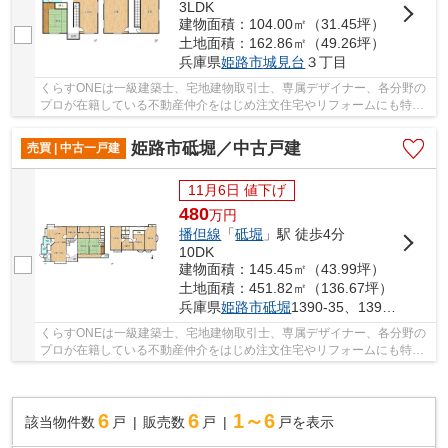
3LDK
建物面積：104.00㎡（31.45坪）
土地面積：162.86㎡（49.26坪）
兵庫県
姫路市
城見台
３丁目
くらすONEは一級建築士、宅地建物取引士、専属デザイナー、各分野の
プロが在籍している不動産仲介をはじめ注文住宅やリフォームにも特化
しているお店です♪住まいに関する事は何でも気...
姫路市砥堀／中古戸建
売買 | 中古一戸建
11月6日 値下げ
480
万
円
播但線
「
砥堀
」駅 徒歩4分
10DK
建物面積：145.45㎡（43.99坪）
土地面積：451.82㎡（136.67坪）
兵庫県
姫路市
砥堀
1390-35、1390-9、31-2
くらすONEは一級建築士、宅地建物取引士、専属デザイナー、各分野の
プロが在籍している不動産仲介をはじめ注文住宅やリフォームにも特化
しているお店です♪住まいに関する事は何でも気...
6
6
1～6
該当物件数
戸
販売数
戸
戸を表示