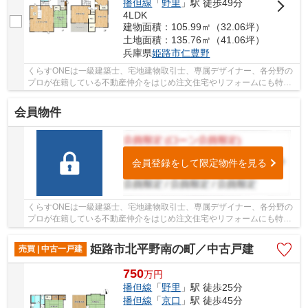
播但線
「
野里
」駅 徒歩49分
4LDK
建物面積：105.99㎡（32.06坪）
土地面積：135.76㎡（41.06坪）
兵庫県
姫路市
仁豊野
くらすONEは一級建築士、宅地建物取引士、専属デザイナー、各分野の
プロが在籍している不動産仲介をはじめ注文住宅やリフォームにも特化
しているお店です♪住まいに関する事は何でも気...
会員物件
会員登録をして限定物件を見る
くらすONEは一級建築士、宅地建物取引士、専属デザイナー、各分野の
プロが在籍している不動産仲介をはじめ注文住宅やリフォームにも特化
しているお店です♪住まいに関する事は何でも気...
姫路市北平野南の町／中古戸建
売買 | 中古一戸建
750
万
円
播但線
「
野里
」駅 徒歩25分
播但線
「
京口
」駅 徒歩45分