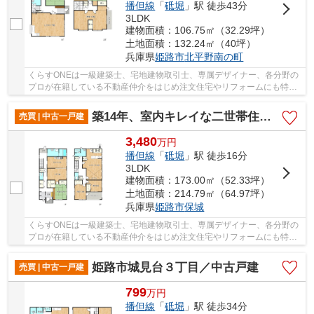
播但線
「
砥堀
」駅 徒歩43分
3LDK
建物面積：106.75㎡（32.29坪）
土地面積：132.24㎡（40坪）
兵庫県
姫路市
北平野南の町
くらすONEは一級建築士、宅地建物取引士、専属デザイナー、各分野の
プロが在籍している不動産仲介をはじめ注文住宅やリフォームにも特化
しているお店です♪住まいに関する事は何でも気...
築14年、室内キレイな二世帯住宅／姫路市保城
売買 | 中古一戸建
3,480
万
円
播但線
「
砥堀
」駅 徒歩16分
3LDK
建物面積：173.00㎡（52.33坪）
土地面積：214.79㎡（64.97坪）
兵庫県
姫路市
保城
くらすONEは一級建築士、宅地建物取引士、専属デザイナー、各分野の
プロが在籍している不動産仲介をはじめ注文住宅やリフォームにも特化
しているお店です♪住まいに関する事は何でも気...
姫路市城見台３丁目／中古戸建
売買 | 中古一戸建
799
万
円
播但線
「
砥堀
」駅 徒歩34分