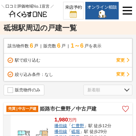
来店予約
オンライン相談
砥堀駅周辺の戸建一覧
6
6
1～6
該当物件数
戸
販売数
戸
戸を表示
駅で絞り込む
変更
変更
絞り込み条件：
なし
販売物件のみ
姫路市仁豊野／中古戸建
売買 | 中古一戸建
1,980
万
円
播但線
「
仁豊野
」駅 徒歩12分
播但線
「
砥堀
」駅 徒歩29分