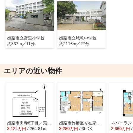
姫路市立野里小学校
姫路市立城乾中学校
約837m／11分
約2116m／27分
エリアの近い物件
姫路市田寺8丁目／売土地
姫路市飾磨区今在家７丁目／中古戸建
3,124
万
円
/ 264.81㎡
3,280
万
円
/ 3LDK
2,660
万
円