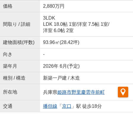
価格
2,880万円
3LDK
間取り / 詳細
LDK 18.0帖 1室
/
洋室 7.5帖 1室
/
洋室 6.0帖 2室
建物面積(坪数)
93.96㎡(28.42坪)
向き
-
築年月
2026年 6月(予定)
種別 / 構造
新築一戸建 / 木造
所在地
兵庫県
姫路市
野里慶雲寺前町
交通
播但線
「
京口
」駅 徒歩18分