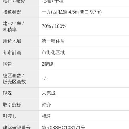
地目 / 地勢
宅地 / 平坦
接道状況
一方(西 私道 4.5m 間口 9.7m)
建ぺい率 /
70% / 180%
容積率
用途地域
第一種住居
都市計画
市街化区域
階建
2階建
総区画数 /
- / -
販売区画数
現況
未完成
取引態様
仲介
引渡し
相談
建築確認番号
第R08SHC103171号