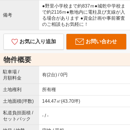
●野里小学校まで約837ｍ●城乾中学校ま
で約2116ｍ●敷地内に電柱及び支線が入
備考
る場合があります ●資金計画や事前審査
のご相談もお気軽に！
お気に入り追加
お問い合わせ
物件概要
駐車場 /
有(2台) / 0円
月額料金
土地権利
所有権
土地面積(坪数)
144.47㎡(43.70坪)
私道負担面積 /
- / -
セットバック