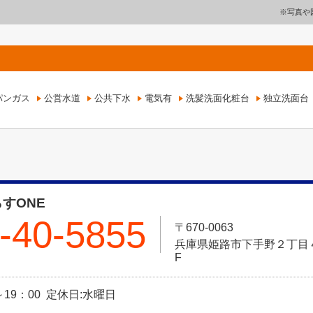
※写真や
パンガス
公営水道
公共下水
電気有
洗髪洗面化粧台
独立洗面台
すONE
-40-5855
〒670-0063
兵庫県姫路市下手野２丁目４－
F
～19：00 定休日:水曜日