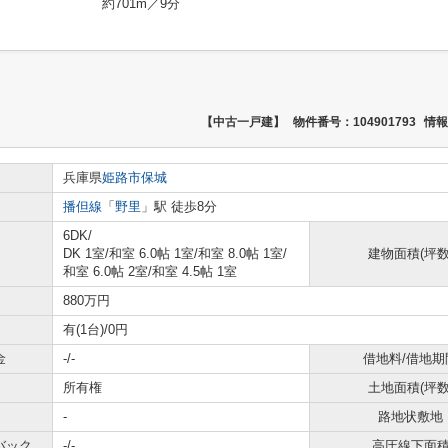
約701m／9分
【中古一戸建】
物件番号：104901793
情報
兵庫県
姫路市
保城
播但線
「
野里
」駅 徒歩8分
6DK/
DK 1室
/
和室 6.0帖 1室
/
和室 8.0帖 1室
/
建物面積(坪数
和室 6.0帖 2室
/
和室 4.5帖 1室
880万円
有(1台)/0円
金
-/-
借地料/借地期
所有権
土地面積(坪数
-
路地状敷地
バック
-/-
高圧線下面