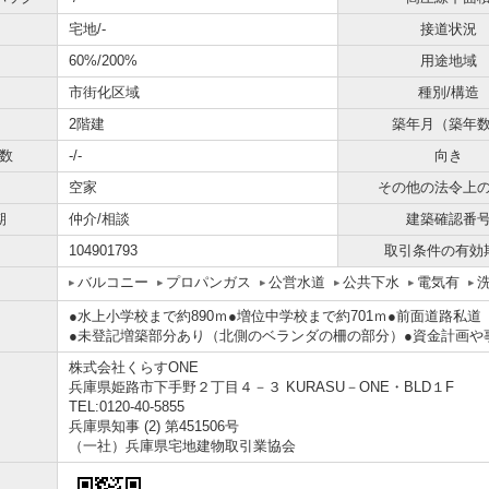
宅地/-
接道状況
60%/200%
用途地域
市街化区域
種別/構造
2階建
築年月（築年
数
-/-
向き
空家
その他の法令上
期
仲介/相談
建築確認番
104901793
取引条件の有効
バルコニー
プロパンガス
公営水道
公共下水
電気有
●水上小学校まで約890ｍ●増位中学校まで約701ｍ●前面道路私
●未登記増築部分あり（北側のベランダの柵の部分）●資金計画や
株式会社くらすONE
兵庫県姫路市下手野２丁目４－３ KURASU－ONE・BLD１F
TEL:0120-40-5855
兵庫県知事 (2) 第451506号
（一社）兵庫県宅地建物取引業協会