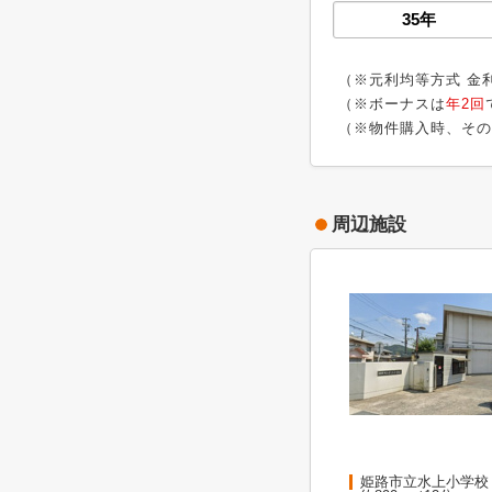
（※元利均等方式 金
（※ボーナスは
年2回
（※物件購入時、その
周辺施設
姫路市立水上小学校