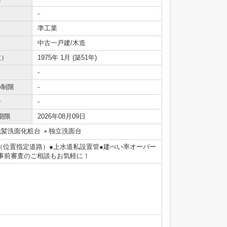
-
準工業
中古一戸建/木造
数）
1975年 1月 (築51年)
-
の制限
-
号
-
期限
2026年08月09日
洗髪洗面化粧台
独立洗面台
道（位置指定道路）●上水道私設置管●建ぺい率オーバー
事前審査のご相談もお気軽に！