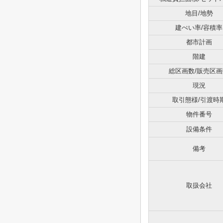
地目/地勢
建ぺい率/容積率
都市計画
階建
総区画数/販売区画
現況
取引態様/引渡時
物件番号
設備条件
備考
取扱会社