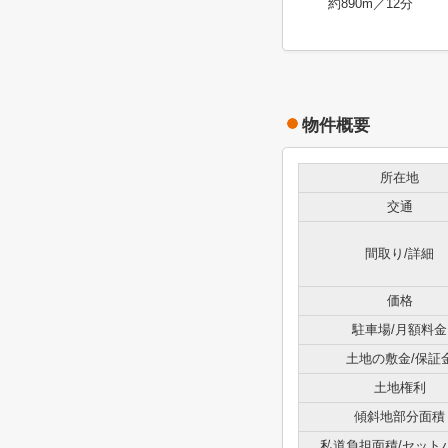
約890m／12分
物件概要
所在地
交通
間取り/詳細
価格
駐車場/月額料金
土地の敷金/保証
土地権利
傾斜地部分面積
私道負担面積/セット