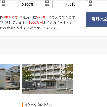
利
5.00％まで
※返済年数
5～50
年まで入力できます）
毎月の返
で計算しています。
1000万円
まで入力できます）
他諸費用が発生する場合がございます）
姫路市立増位中学校