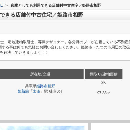
E
>
倉庫としても利用できる店舗付中古住宅／姫路市相野
できる店舗付中古住宅／姫路市相野
築士、宅地建物取引士、専属デザイナー、各分野のプロが在籍している不動産
関する事は何でも気軽にお問い合わせください。姫路市・たつの市周辺の取
を解決していきましょう！！
所在地/交通
間取り/建物面積
2K
兵庫県
姫路市
相野
姫新線
「
太市
」駅 徒歩3分
97.88㎡