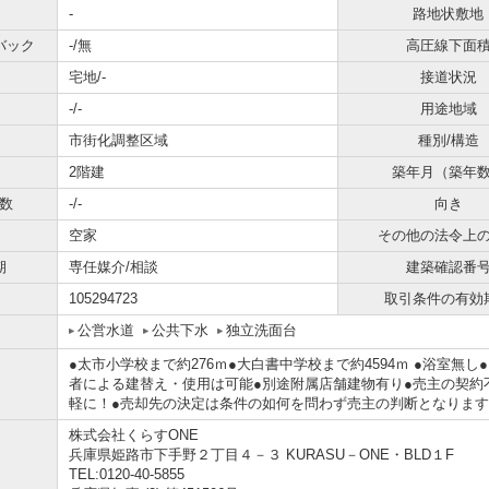
-
路地状敷地
バック
-/無
高圧線下面
宅地/-
接道状況
-/-
用途地域
市街化調整区域
種別/構造
2階建
築年月（築年
数
-/-
向き
空家
その他の法令上
期
専任媒介/相談
建築確認番
105294723
取引条件の有効
公営水道
公共下水
独立洗面台
●太市小学校まで約276ｍ●大白書中学校まで約4594ｍ ●浴室
者による建替え・使用は可能●別途附属店舗建物有り●売主の契約
軽に！●売却先の決定は条件の如何を問わず売主の判断となります
株式会社くらすONE
兵庫県姫路市下手野２丁目４－３ KURASU－ONE・BLD１F
TEL:0120-40-5855