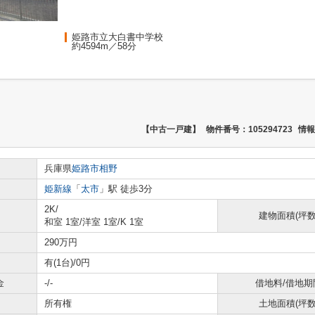
姫路市立大白書中学校
約4594m／58分
【中古一戸建】
物件番号：105294723
情報
兵庫県
姫路市
相野
姫新線
「
太市
」駅 徒歩3分
2K/
建物面積(坪数
和室 1室
/
洋室 1室
/
K 1室
290万円
有(1台)/0円
金
-/-
借地料/借地期
所有権
土地面積(坪数