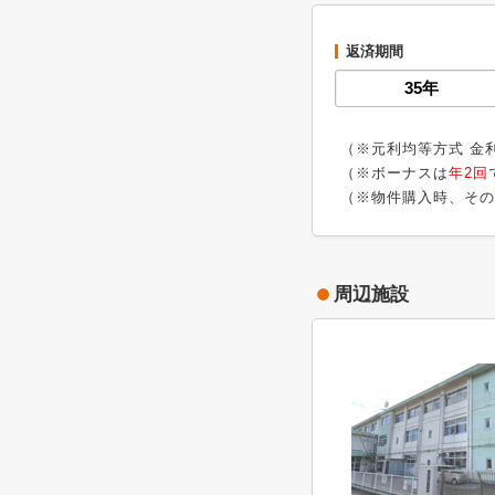
返済期間
（※元利均等方式 金
（※ボーナスは
年2回
（※物件購入時、その
周辺施設