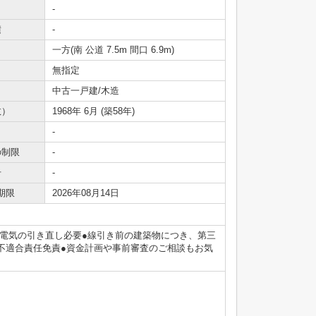
-
積
-
一方(南 公道 7.5m 間口 6.9m)
無指定
中古一戸建/木造
数）
1968年 6月 (築58年)
-
の制限
-
号
-
期限
2026年08月14日
無し●電気の引き直し必要●線引き前の建築物につき、第三
不適合責任免責●資金計画や事前審査のご相談もお気