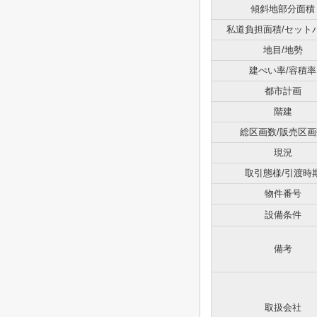
傾斜地部分面積
私道負担面積/セット
地目/地勢
建ぺい率/容積率
都市計画
階建
総区画数/販売区画
現況
取引態様/引渡時
物件番号
設備条件
備考
取扱会社