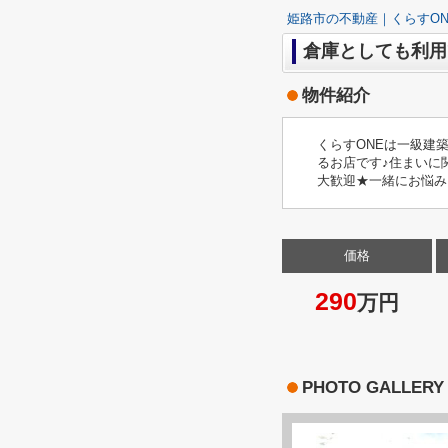
姫路市の不動産｜くらすON
倉庫としても利用
物件紹介
くらすONEは一級建
るお店です♪住まいに
大歓迎★一緒にお悩み
価格
290
万円
PHOTO GALLERY