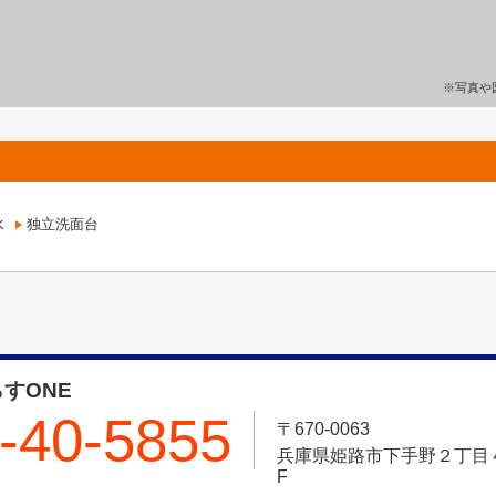
※写真や
水
独立洗面台
すONE
-40-5855
〒670-0063
兵庫県姫路市下手野２丁目４－
F