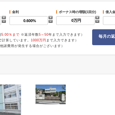
金利
ボーナス時の増額(1回分)
借入
利
5.00％まで
※返済年数
5～50
年まで入力できます）
毎月の返
で計算しています。
1000万円
まで入力できます）
他諸費用が発生する場合がございます）