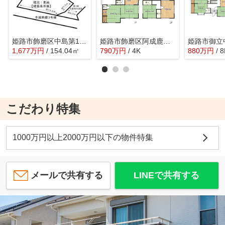
姫路市飾磨区中島第1期／4区画
姫路市飾磨区阿成鹿古／中古戸建
1,677
万
円
/ 154.04㎡
790
万
円
/ 4K
880
万
円
/ 
こだわり特集
1000万円以上2000万円以下の物件特集
メールで共有する
LINEで共有する