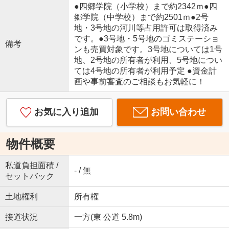
●四郷学院（小学校）まで約2342ｍ●四
郷学院（中学校）まで約2501ｍ●2号
地・3号地の河川等占用許可は取得済み
です。●3号地・5号地のゴミステーショ
備考
ンも売買対象です。3号地については1号
地、2号地の所有者が利用、5号地につい
ては4号地の所有者が利用予定 ●資金計
画や事前審査のご相談もお気軽に！
お気に入り追加
お問い合わせ
物件概要
私道負担面積 /
- / 無
セットバック
土地権利
所有権
接道状況
一方(東 公道 5.8m)