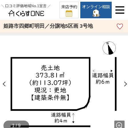
来店予約
オンライン相談
姫路市四郷町明田／分譲地5区画 3号地
1 / 9