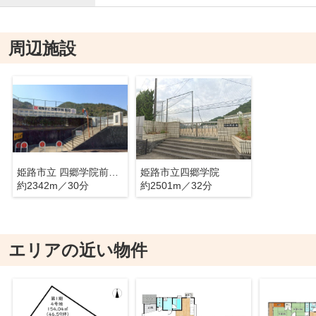
周辺施設
姫路市立 四郷学院前期課程
姫路市立四郷学院
約2342m／30分
約2501m／32分
エリアの近い物件