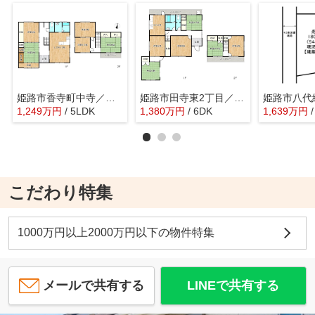
姫路市香寺町中寺／中古戸建
姫路市田寺東2丁目／中古戸建
1,249
万
円
/ 5LDK
1,380
万
円
/ 6DK
1,639
万
円
こだわり特集
1000万円以上2000万円以下の物件特集
メールで共有する
LINEで共有する