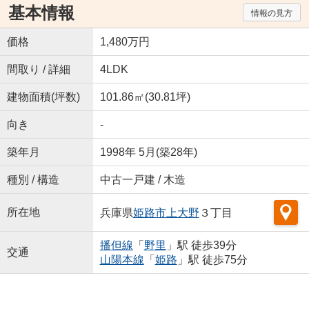
基本情報
情報の見方
価格
1,480万円
間取り / 詳細
4LDK
建物面積(坪数)
101.86㎡(30.81坪)
向き
-
築年月
1998年 5月(築28年)
種別 / 構造
中古一戸建 / 木造
所在地
兵庫県
姫路市
上大野
３丁目
播但線
「
野里
」駅 徒歩39分
交通
山陽本線
「
姫路
」駅 徒歩75分