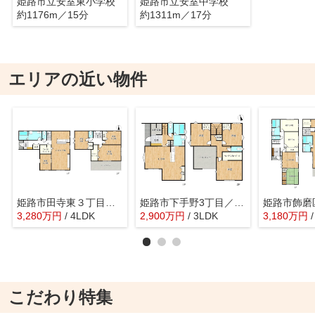
姫路市立安室東小学校
姫路市立安室中学校
約1176m／15分
約1311m／17分
エリアの近い物件
姫路市田寺東３丁目／全1棟
姫路市下手野3丁目／全3区画
3,280
万
円
/ 4LDK
2,900
万
円
/ 3LDK
3,180
万
円
こだわり特集