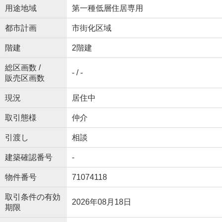
用途地域
第一種低層住居専用
都市計画
市街化区域
階建
2階建
総区画数 /
- / -
販売区画数
現況
居住中
取引態様
仲介
引渡し
相談
建築確認番号
-
物件番号
71074118
取引条件の有効
2026年08月18日
期限