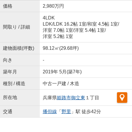
価格
2,980万円
4LDK
LDK
/
LDK 16.2帖 1室
/
和室 4.5帖 1室
/
間取り / 詳細
洋室 7.0帖 1室
/
洋室 5.4帖 1室
/
洋室 5.2帖 1室
建物面積(坪数)
98.12㎡(29.68坪)
向き
-
築年月
2019年 5月(築7年)
種別 / 構造
中古一戸建 / 木造
所在地
兵庫県
姫路市
御立東
１丁目
交通
播但線
「
野里
」駅 徒歩42分