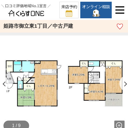
来店予約
オンライン相談
姫路市御立東1丁目／中古戸建
1 / 9