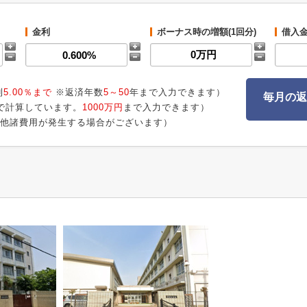
金利
ボーナス時の増額(1回分)
借入
利
5.00％まで
※返済年数
5～50
年まで入力できます）
毎月の返
で計算しています。
1000万円
まで入力できます）
他諸費用が発生する場合がございます）