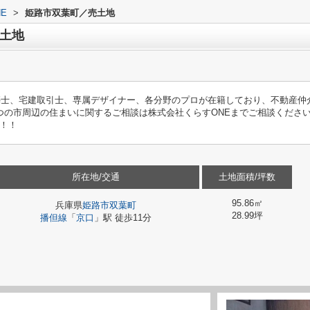
E
>
姫路市双葉町／売土地
土地
築士、宅建取引士、専属デザイナー、各分野のプロが在籍しており、不動産仲
つの市周辺の住まいに関するご相談は株式会社くらすONEまでご相談くださ
！！
所在地/交通
土地面積/坪数
95.86㎡
兵庫県
姫路市
双葉町
28.99坪
播但線
「
京口
」駅 徒歩11分