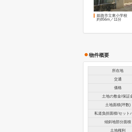
姫路市立東小学校
約856m／11分
物件概要
所在地
交通
価格
土地の敷金/保証
土地面積(坪数)
私道負担面積/セット
傾斜地部分面積
土地権利