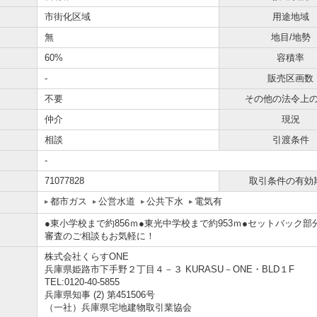
市街化区域
用途地域
無
地目/地勢
60%
容積率
-
販売区画数
不要
その他の法令上
仲介
現況
相談
引渡条件
-
71077828
取引条件の有効
都市ガス
公営水道
公共下水
電気有
●東小学校まで約856ｍ●東光中学校まで約953ｍ●セットバック
審査のご相談もお気軽に！
株式会社くらすONE
兵庫県姫路市下手野２丁目４－３ KURASU－ONE・BLD１F
TEL:0120-40-5855
兵庫県知事 (2) 第451506号
（一社）兵庫県宅地建物取引業協会