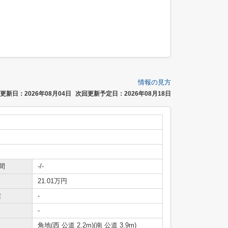
情報の見方
更新日：2026年08月04日
次回更新予定日：2026年08月18日
間
-/-
21.01万円
積
-
-
角地(西 公道 2.2m)(南 公道 3.9m)