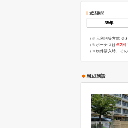
返済期間
（※元利均等方式 金
（※ボーナスは
年2回
（※物件購入時、その
周辺施設