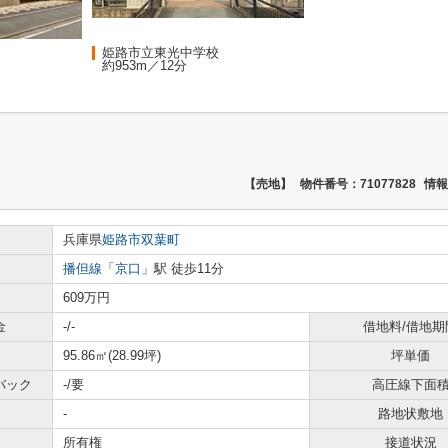
姫路市立東光中学校
約953m／12分
【売地】
物件番号：71077828
情報
兵庫県
姫路市
双葉町
播但線
「
京口
」駅 徒歩11分
609万円
金
-/-
借地料/借地期
95.86㎡(28.99坪)
坪単価
バック
-/要
高圧線下面
-
路地状敷地
所有権
接道状況