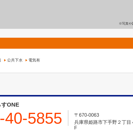
※写真や
道
公共下水
電気有
すONE
-40-5855
〒670-0063
兵庫県姫路市下手野２丁目４－
F