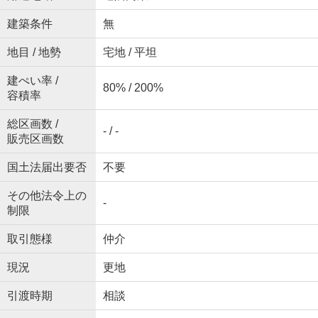
建築条件
無
地目 / 地勢
宅地 / 平坦
建ぺい率 /
80% / 200%
容積率
総区画数 /
- / -
販売区画数
国土法届出要否
不要
その他法令上の
-
制限
取引態様
仲介
現況
更地
引渡時期
相談