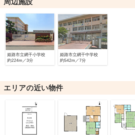
周辺施設
姫路市立網干小学校
姫路市立網干中学校
約224m／3分
約542m／7分
エリアの近い物件