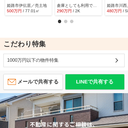
姫路市伊伝居／売土地
倉庫としても利用できる店舗付中古住宅／姫路市相野
姫路市川西
500
万
円
/ 77.01㎡
290
万
円
/ 2K
480
万
円
/ 
こだわり特集
1000万円以下の物件特集
メールで共有する
LINEで共有する
不動産に関するご相談は、