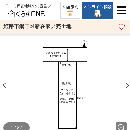
来店予約
オンライン相談
姫路市網干区新在家／売土地
1 / 22