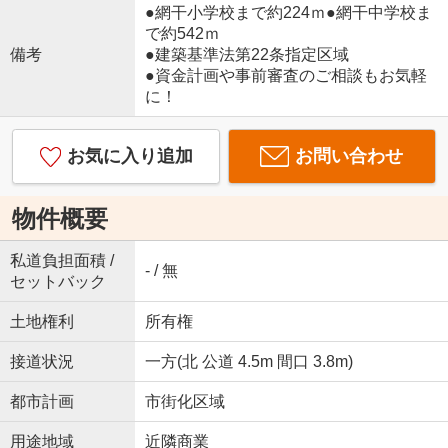
●網干小学校まで約224ｍ●網干中学校ま
で約542ｍ
備考
●建築基準法第22条指定区域
●資金計画や事前審査のご相談もお気軽
に！
お気に入り追加
お問い合わせ
物件概要
私道負担面積 /
- / 無
セットバック
土地権利
所有権
接道状況
一方(北 公道 4.5m 間口 3.8m)
都市計画
市街化区域
用途地域
近隣商業