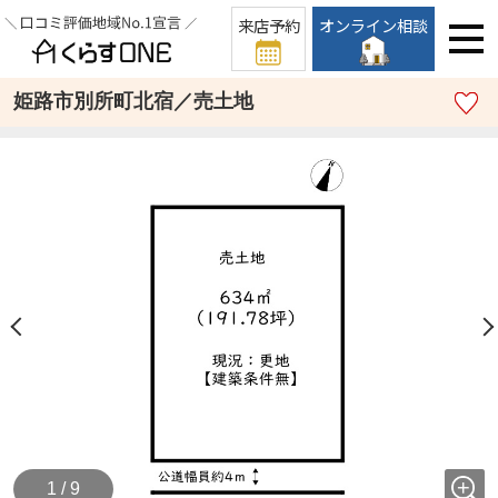
来店予約
オンライン相談
姫路市別所町北宿／売土地
1 / 9