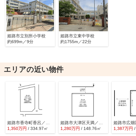
姫路市立別所小学校
姫路市立東中学校
約699m／9分
約1755m／22分
エリアの近い物件
姫路市香寺町香呂／売土地
姫路市大津区天満／売土地
1,350
万
円
/ 334.97㎡
1,280
万
円
/ 148.76㎡
1,387
万
円