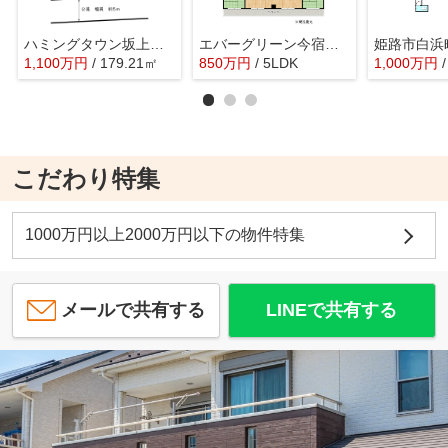
ハミングタウン坂上Ⅱ／5区画
エバーグリーン今宿Ａ棟【オーナチェンジ】
1,100
万
円
/ 179.21㎡
850
万
円
/ 5LDK
1,000
万
円
こだわり特集
1000万円以上2000万円以下の物件特集
メールで共有する
LINEで共有する