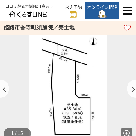
来店予約
オンライン相談
姫路市香寺町須加院／売土地
1 / 15