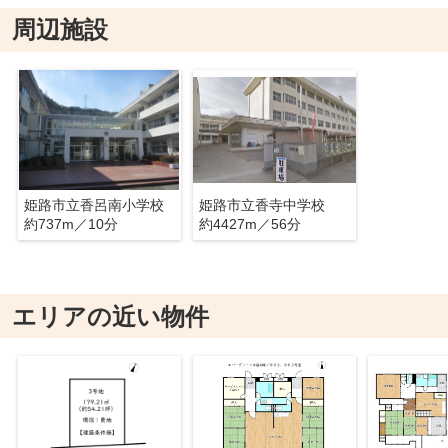
周辺施設
姫路市立香呂南小学校
姫路市立香寺中学校
約737m／10分
約4427m／56分
エリアの近い物件