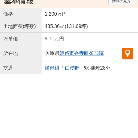
基本情報
情報の見方
価格
1,200万円
土地面積(坪数)
435.36㎡(131.69坪)
坪単価
9.11万円
所在地
兵庫県
姫路市
香寺町須加院
交通
播但線
「
仁豊野
」駅 徒歩28分