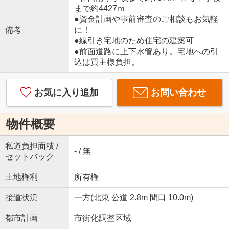
まで約4427ｍ
●資金計画や事前審査のご相談もお気軽
備考
に！
●線引き宅地のため住宅の建築可
●前面道路に上下水管あり。宅地への引
込は買主様負担。
お気に入り追加
お問い合わせ
物件概要
私道負担面積 /
- / 無
セットバック
土地権利
所有権
接道状況
一方(北東 公道 2.8m 間口 10.0m)
都市計画
市街化調整区域