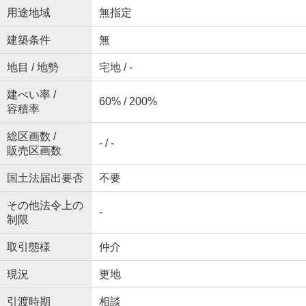
用途地域
無指定
建築条件
無
地目 / 地勢
宅地 / -
建ぺい率 /
60% / 200%
容積率
総区画数 /
- / -
販売区画数
国土法届出要否
不要
その他法令上の
-
制限
取引態様
仲介
現況
更地
引渡時期
相談