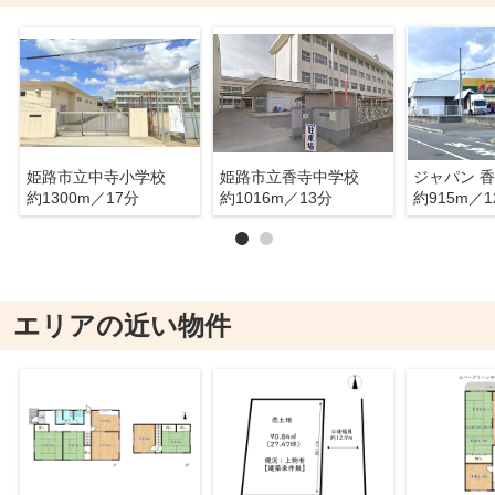
姫路市立中寺小学校
姫路市立香寺中学校
ジャパン 
約1300m／17分
約1016m／13分
約915m／1
エリアの近い物件