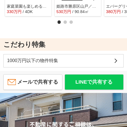
家庭菜園も楽しめる庭付き中古戸建／姫路市網干区浜田
姫路市勝原区山戸／売土地
330
万
円
/ 4DK
530
万
円
/ 90.84㎡
380
万
円
/ 
こだわり特集
1000万円以下の物件特集
メールで共有する
LINEで共有する
不動産に関するご相談は、