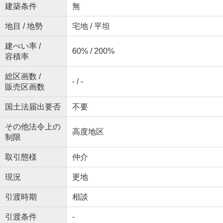
建築条件
無
地目 / 地勢
宅地 / 平坦
建ぺい率 /
60% / 200%
容積率
総区画数 /
- / -
販売区画数
国土法届出要否
不要
その他法令上の
高度地区
制限
取引態様
仲介
現況
更地
引渡時期
相談
引渡条件
-