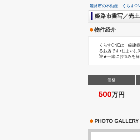
姫路市の不動産｜くらすON
姫路市書写／売土
物件紹介
くらすONEは一級建
るお店です♪住まいに
迎★一緒にお悩みを解
価格
500
万円
PHOTO GALLERY