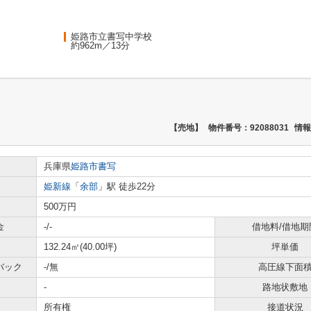
姫路市立書写中学校
約962m／13分
【売地】
物件番号：92088031
情報
兵庫県
姫路市
書写
姫新線
「
余部
」駅 徒歩22分
500万円
金
-/-
借地料/借地期
132.24㎡(40.00坪)
坪単価
バック
-/無
高圧線下面
-
路地状敷地
所有権
接道状況