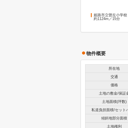
姫路市立曽左小学校
約1124m／15分
物件概要
所在地
交通
価格
土地の敷金/保証
土地面積(坪数)
私道負担面積/セット
傾斜地部分面積
土地権利