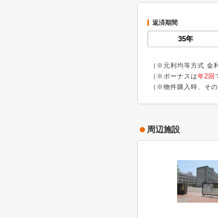
返済期間
（※元利均等方式 金
（※ボーナスは
年2回
（※物件購入時、その
周辺施設