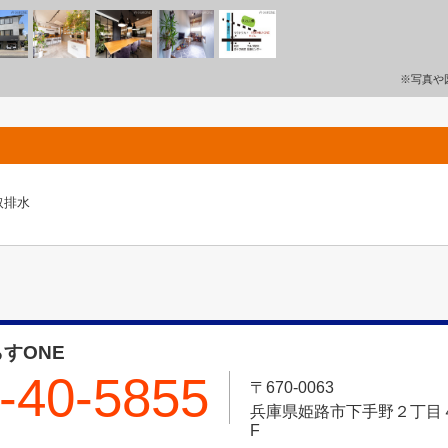
※写真や
取排水
すONE
-40-5855
〒670-0063
兵庫県姫路市下手野２丁目４－
F