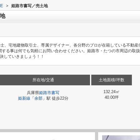
E
>
姫路市書写／売土地
地
築士、宅地建物取引士、専属デザイナー、各分野のプロが在籍している不動産
関する事は何でも気軽にお問い合わせください。姫路市・たつの市周辺の取扱
決していきましょう！！
所在地/交通
土地面積/坪数
132.24㎡
兵庫県
姫路市
書写
40.00坪
姫新線
「
余部
」駅 徒歩22分