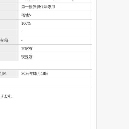
第一種低層住居専用
宅地/-
100%
-
の制限
-
古家有
現況渡
期限
2026年08月18日
なります。