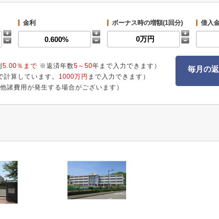
金利
ボーナス時の増額(1回分)
借入
利
5.00％まで
※返済年数
5～50
年まで入力できます）
毎月の返
で計算しています。
1000万円
まで入力できます）
他諸費用が発生する場合がございます）