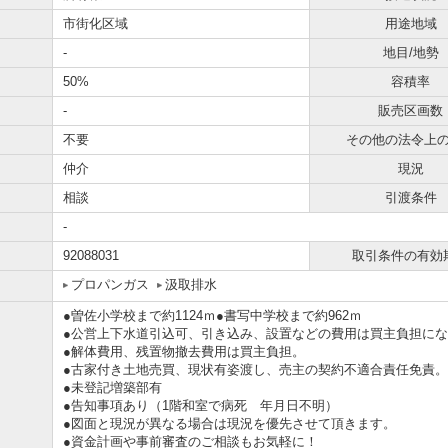
市街化区域
用途地域
-
地目/地勢
50%
容積率
-
販売区画数
不要
その他の法令上
仲介
現況
相談
引渡条件
-
92088031
取引条件の有効
プロパンガス
汲取排水
●曽佐小学校まで約1124ｍ●書写中学校まで約962ｍ
●公営上下水道引込可、引き込み、設置などの費用は買主負担に
●解体費用、残置物撤去費用は買主負担。
●古家付き土地売買、現状有姿渡し、売主の契約不適合責任免責。
●未登記増築部有
●告知事項あり（1階和室で病死 年月日不明）
●図面と現況が異なる場合は現況を優先させて頂きます。
●資金計画や事前審査のご相談もお気軽に！