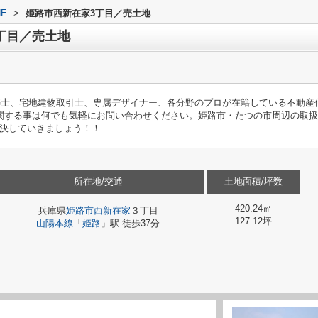
E
>
姫路市西新在家3丁目／売土地
丁目／売土地
築士、宅地建物取引士、専属デザイナー、各分野のプロが在籍している不動産
関する事は何でも気軽にお問い合わせください。姫路市・たつの市周辺の取扱
決していきましょう！！
所在地/交通
土地面積/坪数
420.24㎡
兵庫県
姫路市
西新在家
３丁目
127.12坪
山陽本線
「
姫路
」駅 徒歩37分