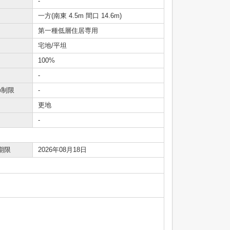
-
一方(南東 4.5m 間口 14.6m)
第一種低層住居専用
宅地/平坦
100%
-
の制限
-
更地
-
期限
2026年08月18日