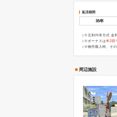
返済期間
（※元利均等方式 金
（※ボーナスは
年2回
（※物件購入時、その
周辺施設