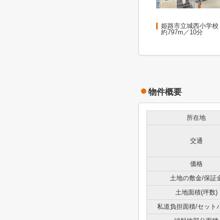
姫路市立城西小学校
約797m／10分
物件概要
所在地
交通
価格
土地の敷金/保証
土地面積(坪数)
私道負担面積/セット