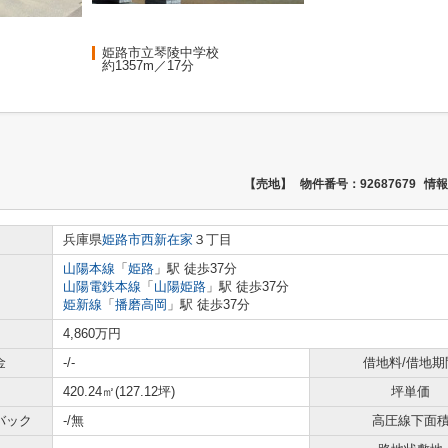
姫路市立琴陵中学校
約1357m／17分
【売地】
物件番号：92687679
情報
兵庫県
姫路市
西新在家
３丁目
山陽本線
「
姫路
」駅 徒歩37分
山陽電鉄本線
「
山陽姫路
」駅 徒歩37分
姫新線
「
播磨高岡
」駅 徒歩37分
4,860万円
金
-/-
借地料/借地期
420.24㎡(127.12坪)
坪単価
バック
-/無
高圧線下面