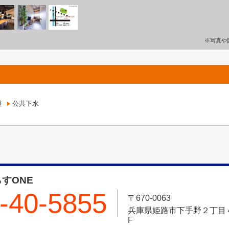
※写真や
道
公共下水
すONE
-40-5855
〒670-0063
兵庫県姫路市下手野２丁目４－
F