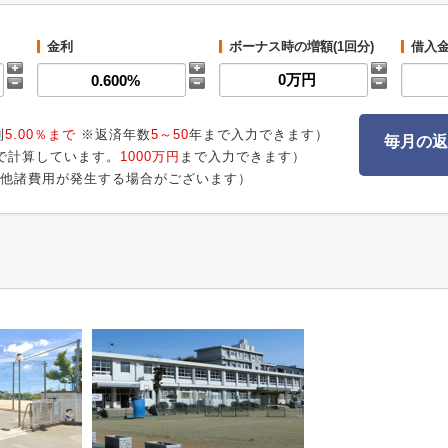
金利
ボーナス時の増額(1回分)
借入
利
5.00％まで
※返済年数
5～50
年まで入力できます）
毎月の返
で計算しています。
1000万円
まで入力できます）
他諸費用が発生する場合がございます）