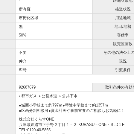
-
路地状敷地
所有権
接道状況
市街化区域
用途地域
無
地目/地勢
50%
容積率
-
販売区画数
不要
その他の法令上
仲介
現況
即時
引渡条件
-
92687679
取引条件の有効
都市ガス
公営水道
公共下水
●城西小学校まで約797ｍ●琴陵中学校まで約1357ｍ
●区画分割相談可●資金計画や事前審査のご相談もお気軽に！
株式会社くらすONE
兵庫県姫路市下手野２丁目４－３ KURASU－ONE・BLD１F
TEL:0120-40-5855