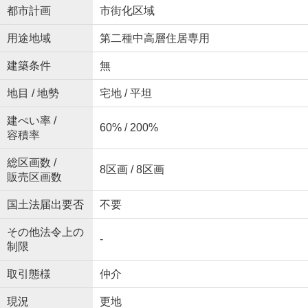
都市計画
市街化区域
用途地域
第二種中高層住居専用
建築条件
無
地目 / 地勢
宅地 / 平坦
建ぺい率 /
60% / 200%
容積率
総区画数 /
8区画 / 8区画
販売区画数
国土法届出要否
不要
その他法令上の
-
制限
取引態様
仲介
現況
更地