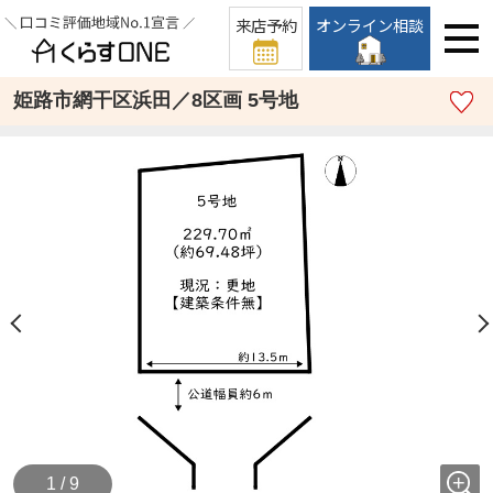
来店予約
オンライン相談
姫路市網干区浜田／8区画 5号地
1 / 9