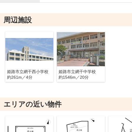
周辺施設
姫路市立網干西小学校
姫路市立網干中学校
約261m／4分
約1546m／20分
エリアの近い物件