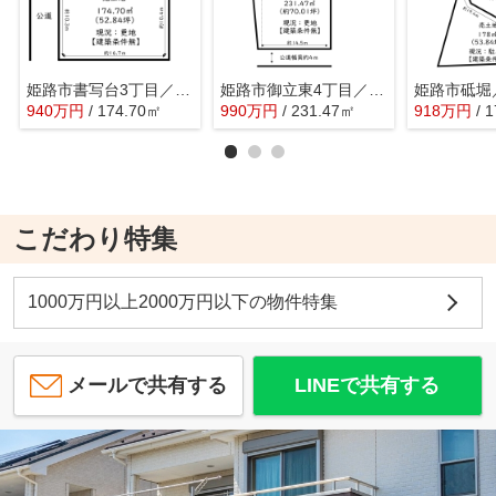
姫路市書写台3丁目／売土地
姫路市御立東4丁目／売土地
姫路市砥堀
940
万
円
/ 174.70㎡
990
万
円
/ 231.47㎡
918
万
円
/ 
こだわり特集
1000万円以上2000万円以下の物件特集
メールで共有する
LINEで共有する