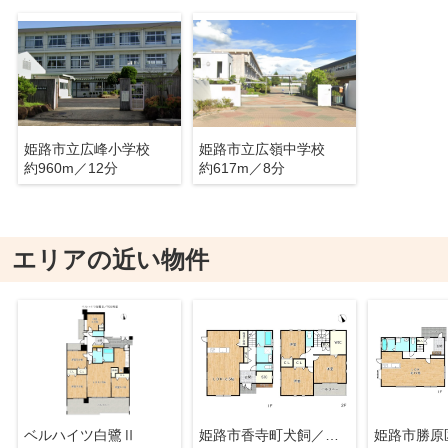
姫路市立広峰小学校
姫路市立広嶺中学校
約960m／12分
約617m／8分
エリアの近い物件
ベルハイツ白鷺Ⅱ
姫路市香寺町犬飼／中古戸建