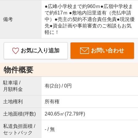
●広峰小学校まで約960ｍ●広嶺中学校ま
で約617ｍ ●敷地内旧里道有（売払申請
備考
中）●売主の契約不適合責任免責●現況優
先●資金計画や事前審査のご相談もお気
軽に！
お気に入り追加
お問い合わせ
物件概要
駐車場 /
有(2台) / 0円
月額料金
土地権利
所有権
土地面積(坪数)
240.65㎡(72.79坪)
私道負担面積 /
- / 無
セットバック