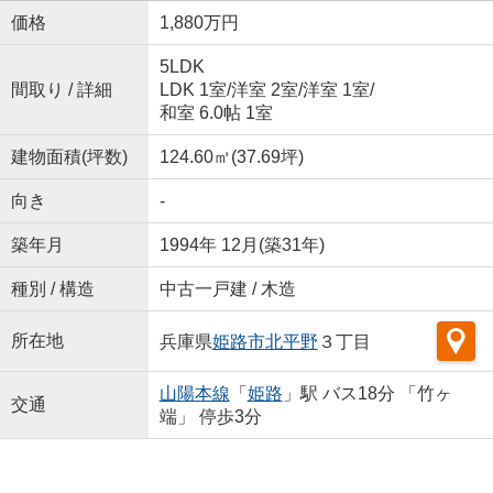
価格
1,880万円
5LDK
間取り / 詳細
LDK 1室
/
洋室 2室
/
洋室 1室
/
和室 6.0帖 1室
建物面積(坪数)
124.60㎡(37.69坪)
向き
-
築年月
1994年 12月(築31年)
種別 / 構造
中古一戸建 / 木造
所在地
兵庫県
姫路市
北平野
３丁目
山陽本線
「
姫路
」駅 バス18分 「竹ヶ
交通
端」 停歩3分