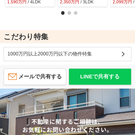
1,590
万
円
/ 4LDK
2,350
万
円
/ 3LDK
2,099
万
円
こだわり特集
1000万円以上2000万円以下の物件特集
メールで共有する
LINEで共有する
不動産に関するご相談は、
お気軽にお問い合わせください。