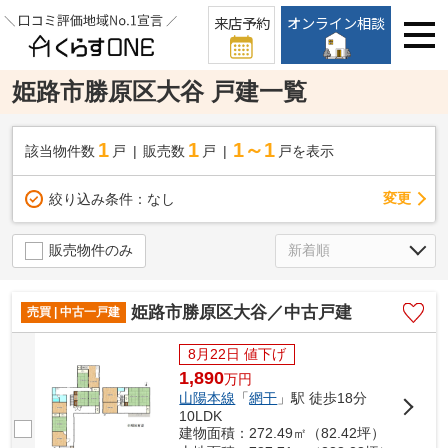
来店予約
オンライン相談
姫路市勝原区大谷 戸建一覧
1
1
1～1
該当物件数
戸
販売数
戸
戸を表示
変更
絞り込み条件：
なし
販売物件のみ
姫路市勝原区大谷／中古戸建
売買 | 中古一戸建
8月22日 値下げ
1,890
万
円
山陽本線
「
網干
」駅 徒歩18分
10LDK
建物面積：272.49㎡（82.42坪）