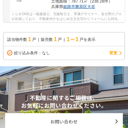
土地面積：787.71㎡（238.28坪）
兵庫県
姫路市
勝原区大谷
くらすONEは一級建築士、宅建取引士、専属デザイナー、各分野のプロ
が在籍しており、不動産仲介をはじめ注文住宅やリフォームにも特化し
ているお店です♪姫路市・たつの市周辺の住まい...
1
1
1～1
該当物件数
戸
販売数
戸
戸を表示
変更
絞り込み条件：
なし
不動産に関するご相談は、
お気軽にお問い合わせください。
お問い合わせ