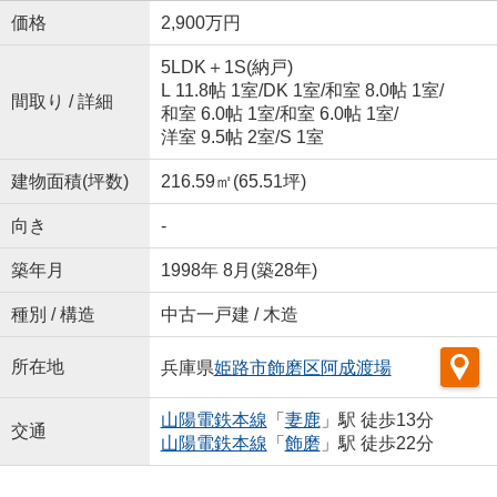
価格
2,900万円
5LDK＋1S(納戸)
L 11.8帖 1室
/
DK 1室
/
和室 8.0帖 1室
/
間取り / 詳細
和室 6.0帖 1室
/
和室 6.0帖 1室
/
洋室 9.5帖 2室
/
S 1室
建物面積(坪数)
216.59㎡(65.51坪)
向き
-
築年月
1998年 8月(築28年)
種別 / 構造
中古一戸建 / 木造
所在地
兵庫県
姫路市
飾磨区阿成渡場
山陽電鉄本線
「
妻鹿
」駅 徒歩13分
交通
山陽電鉄本線
「
飾磨
」駅 徒歩22分