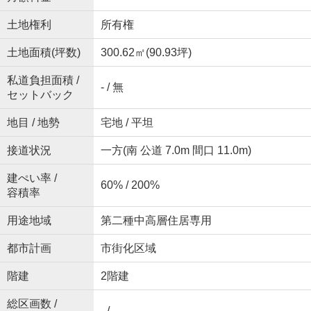
土地権利
所有権
土地面積(坪数)
300.62㎡(90.93坪)
私道負担面積 /
- / 無
セットバック
地目 / 地勢
宅地 / 平坦
接道状況
一方(南 公道 7.0m 間口 11.0m)
建ぺい率 /
60% / 200%
容積率
用途地域
第二種中高層住居専用
都市計画
市街化区域
階建
2階建
総区画数 /
- / -