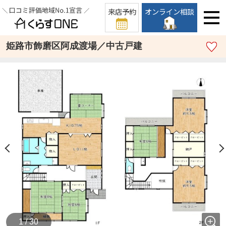
来店予約
オンライン相談
姫路市飾磨区阿成渡場／中古戸建
1 / 30