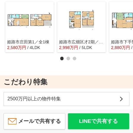
姫路市庄田第1／全1棟
姫路市広畑区才2期／全2棟
2,580
万
円
/ 4LDK
2,998
万
円
/ 5LDK
2,880
万
円
こだわり特集
2500万円以上の物件特集
メールで共有する
LINEで共有する